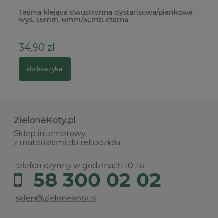
Taśma klejąca dwustronna dystansowa/piankowa
Wy
wys. 1,5mm, 6mm/50mb czarna
kl
34,90 zł
5
do koszyka
ZieloneKoty.pl
Sklep internetowy
z materiałami do rękodzieła
Telefon czynny w godzinach 10-16:
58 300 02 02