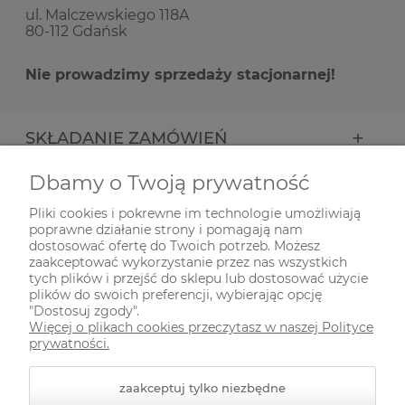
ul. Malczewskiego 118A
80-112 Gdańsk
Nie prowadzimy sprzedaży stacjonarnej!
SKŁADANIE ZAMÓWIEŃ
Dbamy o Twoją prywatność
INFORMACJE
Pliki cookies i pokrewne im technologie umożliwiają
poprawne działanie strony i pomagają nam
ODWIEDŹ NAS NA
dostosować ofertę do Twoich potrzeb. Możesz
zaakceptować wykorzystanie przez nas wszystkich
tych plików i przejść do sklepu lub dostosować użycie
plików do swoich preferencji, wybierając opcję
"Dostosuj zgody".
Więcej o plikach cookies przeczytasz w naszej Polityce
prywatności.
zaakceptuj tylko niezbędne