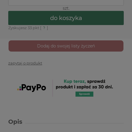
szt.
do koszyka
Zyskujesz
33
pkt [
?
]
Dodaj do swojej listy życzeń
zapytaj o produkt
Opis