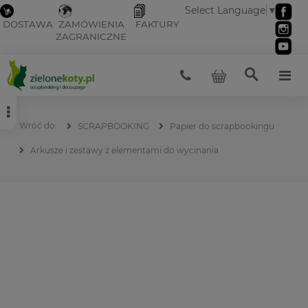
Select Language
▼
DOSTAWA
ZAMÓWIENIA
FAKTURY
ZAGRANICZNE
SCRAPBOOKING
Papier do scrapbookingu
Arkusze i zestawy z elementami do wycinania