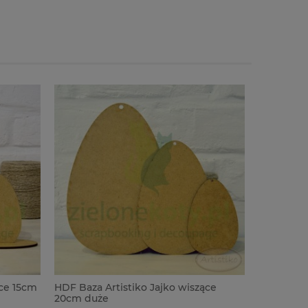
ące 15cm
HDF Baza Artistiko Jajko wiszące
HDF Baza 
20cm duże
średnie