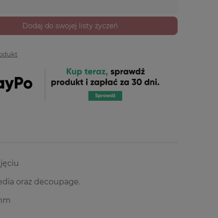
Dodaj do swojej listy życzeń
rodukt
jęciu
dia oraz decoupage.
3mm