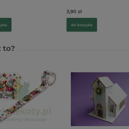
3,90 zł
zyka
do koszyka
 to?