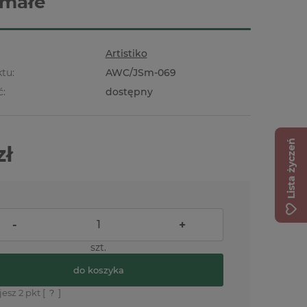
 małe
Artistiko
tu:
AWC/JSm-069
ć:
dostępny
Lista życzeń
zł
-
+
szt.
do koszyka
jesz
2
pkt [
?
]