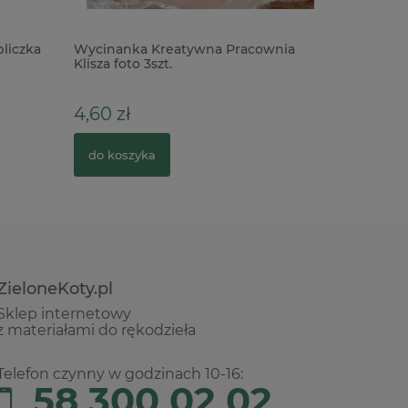
liczka
Wycinanka Kreatywna Pracownia
Baza cera
Klisza foto 3szt.
15cm do 
4,60 zł
18,00 z
do koszyka
do kosz
ZieloneKoty.pl
Sklep internetowy
z materiałami do rękodzieła
Telefon czynny w godzinach 10-16:
58 300 02 02