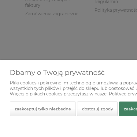
Regulamin
faktury
Polityka prywatnoś
Zamówienia zagraniczne
Dbamy o Twoją prywatność
Pliki cookies i pokrewne im technologie umożliwiają popr
wszystkich tych plików i przejść do sklepu lub dostosować u
© 2026 zielonekoty.pl. Wszelkie prawa zastrzeżone.
Więcej o plikach cookies przeczytasz w naszej Polityce pry
Styl graficzny ShopGadget.pl
Sklep internetowy Shope
zaakceptuj tylko niezbędne
dostosuj zgody
zaakce