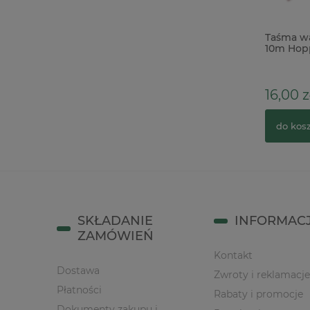
Stempel polimerowy Agateria napis
Taśma wa
Pamiątka Pierwszej Komunii Świętej
10m Hopp
zajączki
19,00 zł
16,00 z
do koszyka
do kos
SKŁADANIE
INFORMAC
ZAMÓWIEŃ
Kontakt
Dostawa
Zwroty i reklamacje
Płatności
Rabaty i promocje
Dokumenty zakupu i