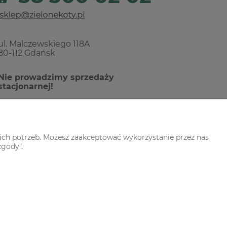
ul. Malczewskiego 118A
80-112 Gdańsk
Nie prowadzimy sprzedaży
stacjonarnej!
ich potrzeb. Możesz zaakceptować wykorzystanie przez nas
zgody".