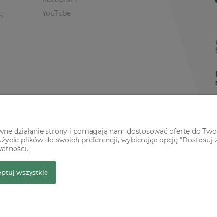
YouTube
ci
awne działanie strony i pomagają nam dostosować ofertę do Two
życie plików do swoich preferencji, wybierając opcję "Dostosuj 
watności.
r Premium
ptuj wszystkie