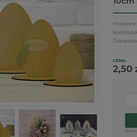
10cm
Producent:
Kod produk
Dostępnoś
CENA:
2,50 
Zysku