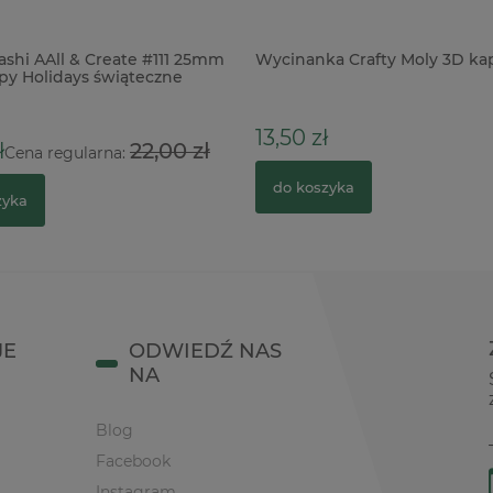
shi AAll & Create #111 25mm
Wycinanka Crafty Moly 3D kap
y Holidays świąteczne
13,50 zł
ł
22,00 zł
Cena regularna:
do koszyka
zyka
JE
ODWIEDŹ NAS
NA
Blog
Facebook
Instagram