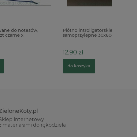
,
Płótno introligatorskie bawełniane
samoprzylepne 30x60cm czarne
12,90 zł
do koszyka
ZieloneKoty.pl
Sklep internetowy
z materiałami do rękodzieła