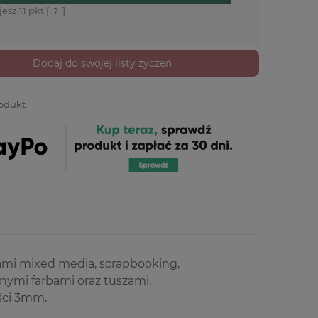
jesz
11
pkt [
?
]
Dodaj do swojej listy życzeń
rodukt
ami mixed media, scrapbooking,
nymi farbami oraz tuszami.
ości 3mm.