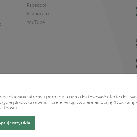
Facebook
Instagram
YouTube
ci
awne działanie strony i pomagają nam dostosować ofertę do Two
życie plików do swoich preferencji, wybierając opcję "Dostosuj 
watności.
r Premium
ptuj wszystkie