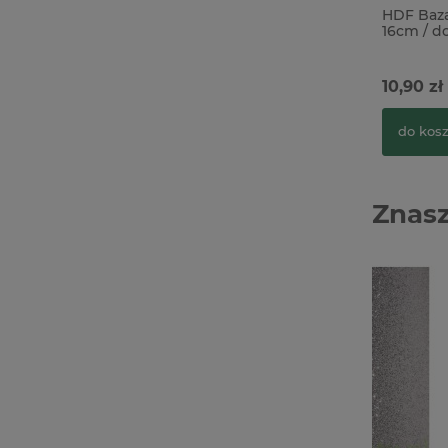
HDF Baz
16cm / d
10,90 zł
do kos
Znasz