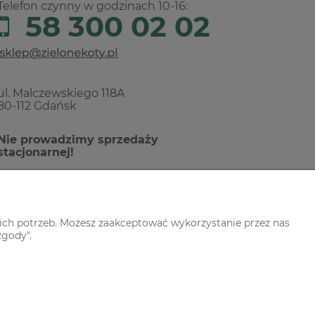
Telefon czynny w godzinach 10-16:
58 300 02 02
ul. Malczewskiego 118A
80-112 Gdańsk
Nie prowadzimy sprzedaży
stacjonarnej!
ich potrzeb. Możesz zaakceptować wykorzystanie przez nas
zgody".