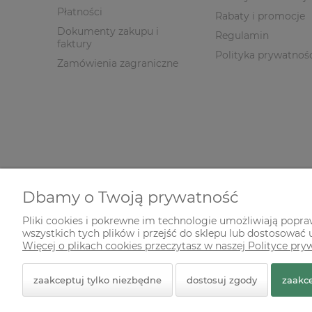
Płatności
Rabaty i promocje
Dokumenty zakupu i
Regulamin
faktury
Polityka prywatnoś
Zamówienia zagraniczne
Dbamy o Twoją prywatność
Pliki cookies i pokrewne im technologie umożliwiają popr
wszystkich tych plików i przejść do sklepu lub dostosować u
© 2026 zielonekoty.pl. Wszelkie prawa zastrzeżone.
Więcej o plikach cookies przeczytasz w naszej Polityce pry
Styl graficzny ShopGadget.pl
Sklep internetowy Shope
zaakceptuj tylko niezbędne
dostosuj zgody
zaakce