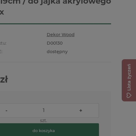
 19cm / do jajka akrylowego
x
Dekor Wood
tu:
D00130
ć:
dostępny
Lista życzeń
zł
-
+
szt.
do koszyka