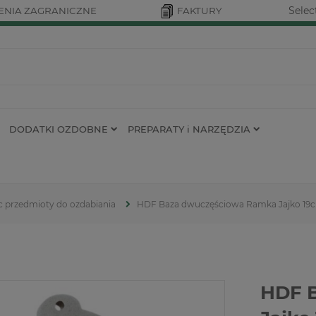
Selec
NIA ZAGRANICZNE
FAKTURY
DODATKI OZDOBNE
PREPARATY i NARZĘDZIA
c przedmioty do ozdabiania
HDF Baza dwuczęściowa Ramka Jajko 19cm
HDF 