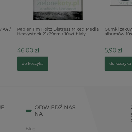
im Holtz Distress Mixed Media
Gumki zakuwane do notesów
ck 21x29cm / 10szt biały
albumów 10szt czarne x
zł
5,90 zł
zyka
do koszyka
JE
ODWIEDŹ NAS
NA
Blog