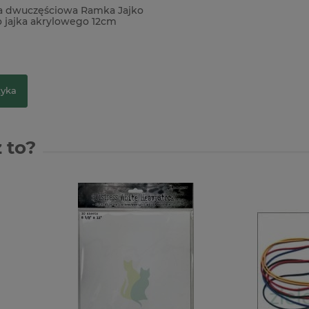
a dwuczęściowa Ramka Jajko
o jajka akrylowego 12cm
zyka
 to?