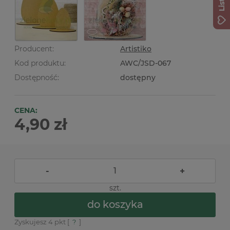
Producent:
Artistiko
Kod produktu:
AWC/JSD-067
Dostępność:
dostępny
CENA:
4,90 zł
-
+
szt.
do koszyka
Zyskujesz
4
pkt [
?
]