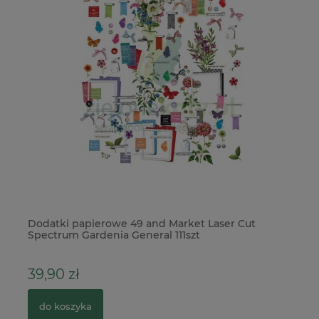
s
Dodatki papierowe 49 and Market Laser Cut
Ze
Spectrum Gardenia General 111szt
do
39,90 zł
9
do koszyka