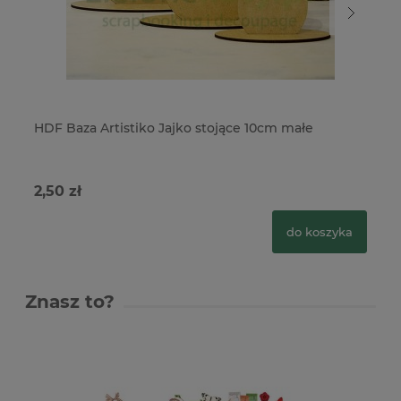
HDF Baza Artistiko Jajko stojące 10cm małe
HD
2,50 zł
3,
do koszyka
Znasz to?