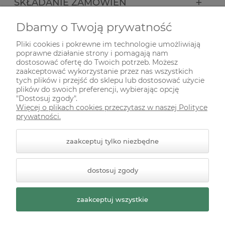
SKŁADANIE ZAMÓWIEŃ
Dbamy o Twoją prywatność
INFORMACJE
Pliki cookies i pokrewne im technologie umożliwiają
poprawne działanie strony i pomagają nam
ODWIEDŹ NAS NA
dostosować ofertę do Twoich potrzeb. Możesz
zaakceptować wykorzystanie przez nas wszystkich
tych plików i przejść do sklepu lub dostosować użycie
plików do swoich preferencji, wybierając opcję
"Dostosuj zgody".
Więcej o plikach cookies przeczytasz w naszej Polityce
prywatności.
zaakceptuj tylko niezbędne
© 2026 zielonekoty.pl. Wszelkie prawa zastrzeżone.
dostosuj zgody
Styl graficzny ShopGadget.pl
Sklep internetowy Shoper
Premium
zaakceptuj wszystkie