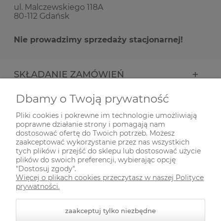
ul. Malczewskiego 118A
80-112 Gdańsk
Nie prowadzimy sprzedaży stacjonarnej!
SKŁADANIE ZAMÓWIEŃ
Dbamy o Twoją prywatność
INFORMACJE
Pliki cookies i pokrewne im technologie umożliwiają
poprawne działanie strony i pomagają nam
ODWIEDŹ NAS NA
dostosować ofertę do Twoich potrzeb. Możesz
zaakceptować wykorzystanie przez nas wszystkich
tych plików i przejść do sklepu lub dostosować użycie
plików do swoich preferencji, wybierając opcję
"Dostosuj zgody".
Więcej o plikach cookies przeczytasz w naszej Polityce
prywatności.
zaakceptuj tylko niezbędne