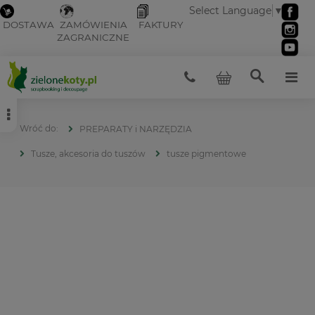
Select Language
▼
DOSTAWA
ZAMÓWIENIA
FAKTURY
ZAGRANICZNE
PREPARATY i NARZĘDZIA
Tusze, akcesoria do tuszów
tusze pigmentowe