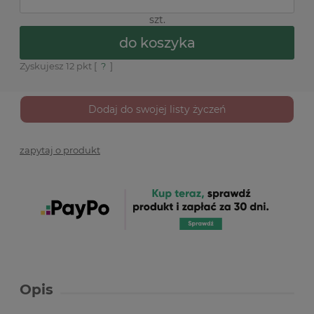
szt.
do koszyka
Zyskujesz
12
pkt [
?
]
Dodaj do swojej listy życzeń
zapytaj o produkt
Opis