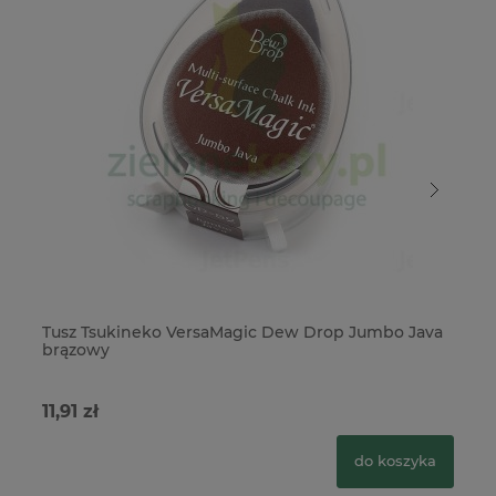
Tusz Tsukineko VersaMagic Dew Drop Jumbo Java
Tu
brązowy
11,91 zł
12
do koszyka