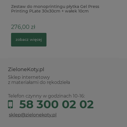
Zestaw do monoprintingu płytka Gel Press
Gi
Printing PLate 30x30cm + wałek 10cm
5
276,00 zł
12
zobacz więcej
ZieloneKoty.pl
Sklep internetowy
z materiałami do rękodzieła
Telefon czynny w godzinach 10-16:
58 300 02 02