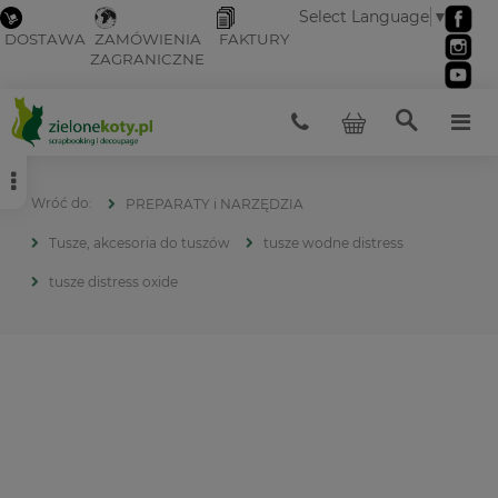
Select Language
▼
DOSTAWA
ZAMÓWIENIA
FAKTURY
ZAGRANICZNE
PREPARATY i NARZĘDZIA
Tusze, akcesoria do tuszów
tusze wodne distress
tusze distress oxide