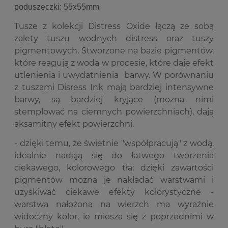
poduszeczki: 55x55mm
Tusze z kolekcji Distress Oxide łączą ze sobą
zalety tuszu wodnych distress oraz tuszy
pigmentowych. Stworzone na bazie pigmentów,
które reagują z woda w procesie, które daje efekt
utlenienia i uwydatnienia barwy. W porównaniu
z tuszami Disress Ink mają bardziej intensywne
barwy, są bardziej kryjące (mozna nimi
stemplować na ciemnych powierzchniach), dają
aksamitny efekt powierzchni.
- dzięki temu, że świetnie "współpracują" z wodą,
idealnie nadają się do łatwego tworzenia
ciekawego, kolorowego tła; dzięki zawartości
pigmentów można je nakładać warstwami i
uzyskiwać ciekawe efekty kolorystyczne -
warstwa nałożona na wierzch ma wyraźnie
widoczny kolor, ie miesza się z poprzednimi w