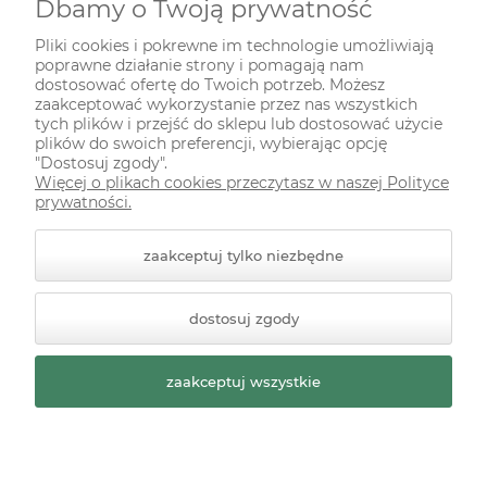
Dbamy o Twoją prywatność
INFORMACJE
Pliki cookies i pokrewne im technologie umożliwiają
poprawne działanie strony i pomagają nam
ODWIEDŹ NAS NA
dostosować ofertę do Twoich potrzeb. Możesz
zaakceptować wykorzystanie przez nas wszystkich
tych plików i przejść do sklepu lub dostosować użycie
plików do swoich preferencji, wybierając opcję
"Dostosuj zgody".
Więcej o plikach cookies przeczytasz w naszej Polityce
prywatności.
zaakceptuj tylko niezbędne
© 2026 zielonekoty.pl. Wszelkie prawa zastrzeżone.
dostosuj zgody
Styl graficzny ShopGadget.pl
Sklep internetowy Shoper
Premium
zaakceptuj wszystkie