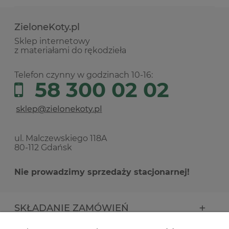
ZieloneKoty.pl
Sklep internetowy
z materiałami do rękodzieła
Telefon czynny w godzinach 10-16:
58 300 02 02
ul. Malczewskiego 118A
80-112 Gdańsk
Nie prowadzimy sprzedaży stacjonarnej!
SKŁADANIE ZAMÓWIEŃ