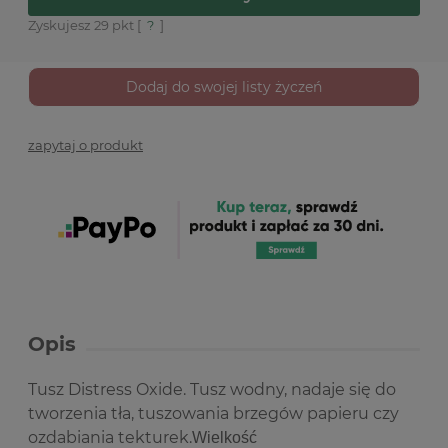
Zyskujesz
29
pkt [
?
]
Dodaj do swojej listy życzeń
zapytaj o produkt
Opis
Tusz Distress Oxide. Tusz wodny, nadaje się do
tworzenia tła, tuszowania brzegów papieru czy
ozdabiania tekturek.
Wielkość