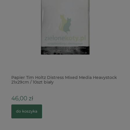
Papier Tim Holtz Distress Mixed Media Heavystock
Pa
21x29cm / 10szt biały
Te
46,00 zł
3
do koszyka