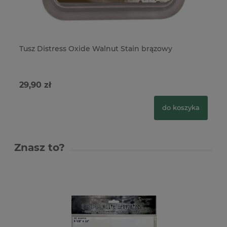
Tusz Distress Oxide Walnut Stain brązowy
Tu
29,90 zł
29
do koszyka
Znasz to?