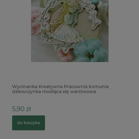
Wycinanka Kreatywna Pracownia komunia
Wy
dziewczynka modląca się warstwowa
k
5,90 zł
9
do koszyka