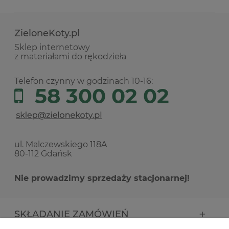
ZieloneKoty.pl
Sklep internetowy
z materiałami do rękodzieła
Telefon czynny w godzinach 10-16:
58 300 02 02
ul. Malczewskiego 118A
80-112 Gdańsk
Nie prowadzimy sprzedaży stacjonarnej!
SKŁADANIE ZAMÓWIEŃ