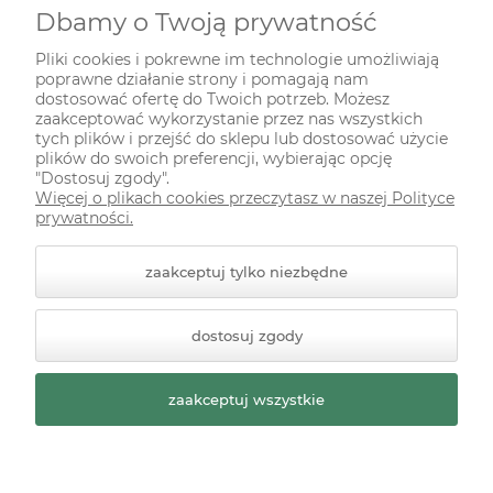
Dbamy o Twoją prywatność
INFORMACJE
Pliki cookies i pokrewne im technologie umożliwiają
poprawne działanie strony i pomagają nam
ODWIEDŹ NAS NA
dostosować ofertę do Twoich potrzeb. Możesz
zaakceptować wykorzystanie przez nas wszystkich
tych plików i przejść do sklepu lub dostosować użycie
plików do swoich preferencji, wybierając opcję
"Dostosuj zgody".
Więcej o plikach cookies przeczytasz w naszej Polityce
prywatności.
zaakceptuj tylko niezbędne
© 2026 zielonekoty.pl. Wszelkie prawa zastrzeżone.
dostosuj zgody
Styl graficzny ShopGadget.pl
Sklep internetowy Shoper
Premium
zaakceptuj wszystkie