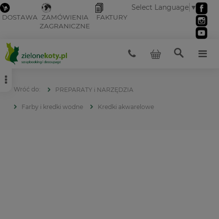
Select Language
▼
DOSTAWA
ZAMÓWIENIA
FAKTURY
ZAGRANICZNE
PREPARATY i NARZĘDZIA
Farby i kredki wodne
Kredki akwarelowe