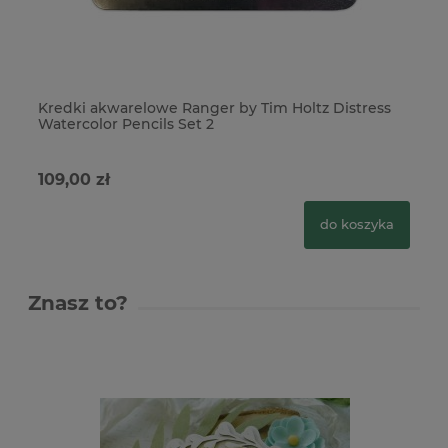
Kredki akwarelowe Ranger by Tim Holtz Distress
Kr
Watercolor Pencils Set 2
Wa
109,00 zł
10
do koszyka
Znasz to?