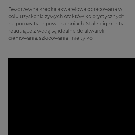
B
ezdrzewna kredka akwarelowa opracowana w
celu uzyskania żywych efektów kolorystycznych
na porowatych powierzchniach.
Stałe pigmenty
reagujące z wodą są idealne do akwareli,
cieniowania, szkicowania i nie tylko!