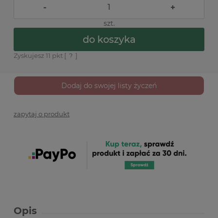
-
+
szt.
do koszyka
Zyskujesz
11
pkt [
?
]
Dodaj do swojej listy życzeń
zapytaj o produkt
Opis