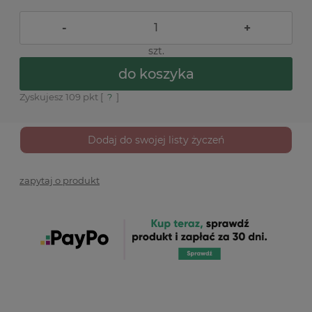
-
+
szt.
do koszyka
Zyskujesz
109
pkt [
?
]
Dodaj do swojej listy życzeń
zapytaj o produkt