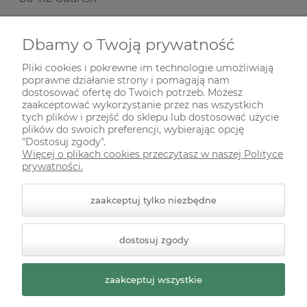
Nie prowadzimy sprzedaży stacjonarnej!
Dbamy o Twoją prywatność
Pliki cookies i pokrewne im technologie umożliwiają
SKŁADANIE ZAMÓWIEŃ
poprawne działanie strony i pomagają nam
dostosować ofertę do Twoich potrzeb. Możesz
zaakceptować wykorzystanie przez nas wszystkich
INFORMACJE
tych plików i przejść do sklepu lub dostosować użycie
plików do swoich preferencji, wybierając opcję
"Dostosuj zgody".
Więcej o plikach cookies przeczytasz w naszej Polityce
ODWIEDŹ NAS NA
prywatności.
zaakceptuj tylko niezbędne
dostosuj zgody
zaakceptuj wszystkie
© 2026 zielonekoty.pl. Wszelkie prawa zastrzeżone.