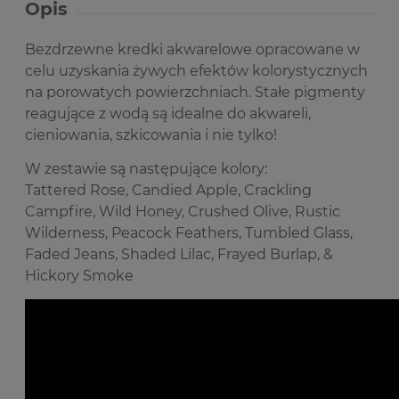
Opis
B
ezdrzewne kredki akwarelowe opracowane w
celu uzyskania żywych efektów kolorystycznych
na porowatych powierzchniach.
Stałe pigmenty
reagujące z wodą są idealne do akwareli,
cieniowania, szkicowania i nie tylko!
W zestawie są następujące kolory:
Tattered Rose, Candied Apple, Crackling
Campfire, Wild Honey, Crushed Olive, Rustic
Wilderness, Peacock Feathers, Tumbled Glass,
Faded Jeans, Shaded Lilac, Frayed Burlap, &
Hickory Smoke