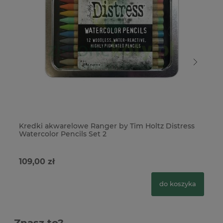
Kredki akwarelowe Ranger by Tim Holtz Distress
Kr
Watercolor Pencils Set 2
Wa
109,00 zł
10
do koszyka
Znasz to?