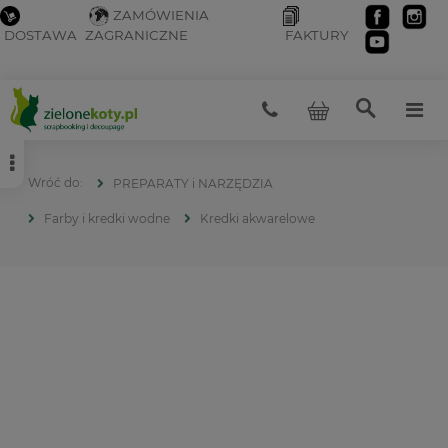
ZAMÓWIENIA
DOSTAWA
ZAGRANICZNE
FAKTURY
PREPARATY i NARZĘDZIA
Farby i kredki wodne
Kredki akwarelowe