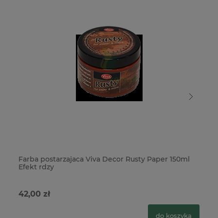
Farba postarzajaca Viva Decor Rusty Paper 150ml
Od
Efekt rdzy
42,00 zł
44
do koszyka