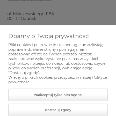
ul. Malczewskiego 118A
80-112 Gdańsk
Nie prowadzimy sprzedaży stacjonarnej!
Dbamy o Twoją prywatność
Pliki cookies i pokrewne im technologie umożliwiają
SKŁADANIE ZAMÓWIEŃ
poprawne działanie strony i pomagają nam
dostosować ofertę do Twoich potrzeb. Możesz
zaakceptować wykorzystanie przez nas wszystkich
INFORMACJE
tych plików i przejść do sklepu lub dostosować użycie
plików do swoich preferencji, wybierając opcję
"Dostosuj zgody".
Więcej o plikach cookies przeczytasz w naszej Polityce
ODWIEDŹ NAS NA
prywatności.
zaakceptuj tylko niezbędne
dostosuj zgody