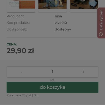
Lista życzeń
Producent:
Viva
Kod produktu:
viva010
Dostępność:
dostępny
CENA:
29,90 zł
-
+
szt.
do koszyka
Zyskujesz
29
pkt [
?
]