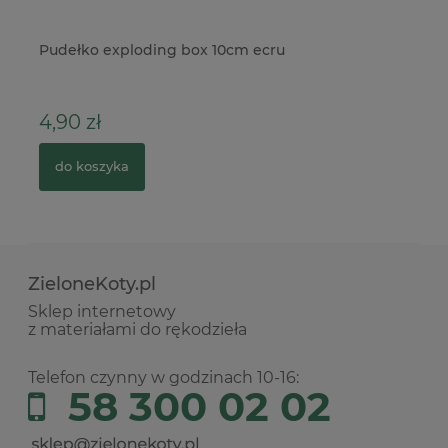
or
Pudełko exploding box 10cm ecru
Ol
ml
4,90 zł
1
do koszyka
ZieloneKoty.pl
Sklep internetowy
z materiałami do rękodzieła
Telefon czynny w godzinach 10-16:
58 300 02 02