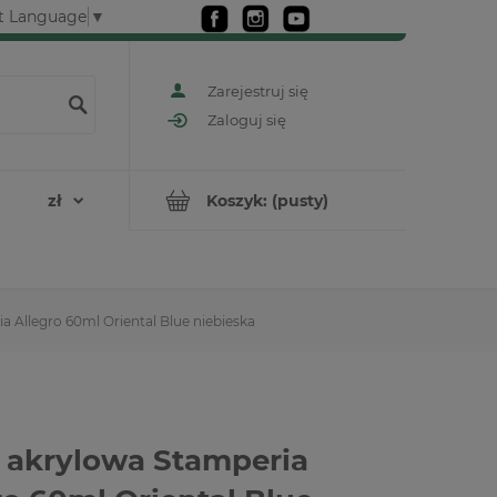
t Language
▼
Zarejestruj się
Zaloguj się
Koszyk:
(pusty)
a Allegro 60ml Oriental Blue niebieska
 akrylowa Stamperia