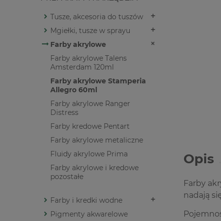
Tusze, akcesoria do tuszów
Mgiełki, tusze w sprayu
Farby akrylowe
Farby akrylowe Talens
Amsterdam 120ml
Farby akrylowe Stamperia
Allegro 60ml
Farby akrylowe Ranger
Distress
Farby kredowe Pentart
Farby akrylowe metaliczne
Fluidy akrylowe Prima
Opis
Farby akrylowe i kredowe
pozostałe
Farby akr
nadają si
Farby i kredki wodne
Pojemnoś
Pigmenty akwarelowe