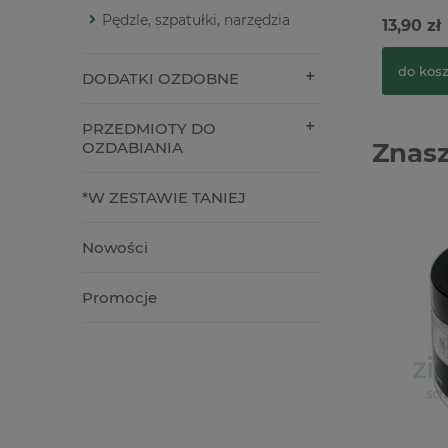
Pędzle, szpatułki, narzędzia
13,90 zł
do kos
DODATKI OZDOBNE
PRZEDMIOTY DO
Znasz
OZDABIANIA
*W ZESTAWIE TANIEJ
Nowości
Promocje