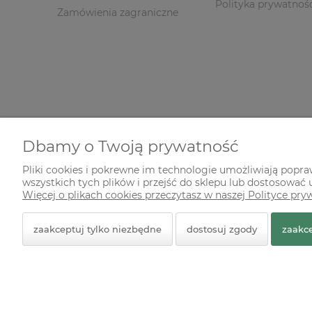
Polityka prywatnoś
Zamówienia zagraniczne
Dbamy o Twoją prywatność
Pliki cookies i pokrewne im technologie umożliwiają popr
wszystkich tych plików i przejść do sklepu lub dostosować u
© 2026 zielonekoty.pl. Wszelkie prawa zastrzeżone.
Więcej o plikach cookies przeczytasz w naszej Polityce pry
Styl graficzny ShopGadget.pl
Sklep internetowy Shope
zaakceptuj tylko niezbędne
dostosuj zgody
zaakce