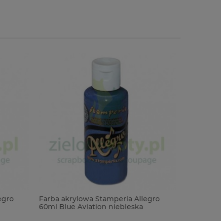
egro
Farba akrylowa Stamperia Allegro
Farba akr
60ml Blue Aviation niebieska
60ml Ligh