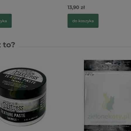
13,90 zł
zyka
do koszyka
 to?