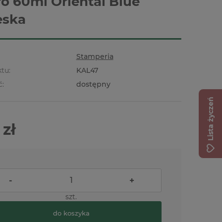
ro 60ml Oriental Blue
eska
Stamperia
tu:
KAL47
ć:
dostępny
Lista życzeń
 zł
-
+
szt.
do koszyka