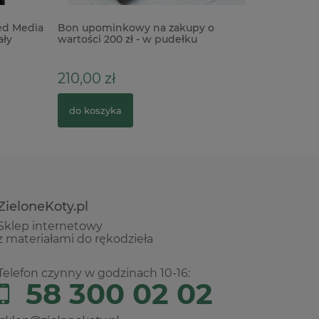
xed Media
Bon upominkowy na zakupy o
Wycinank
ały
wartości 200 zł - w pudełku
12cm
210,00 zł
10,90 zł
do koszyka
do kosz
ZieloneKoty.pl
Sklep internetowy
z materiałami do rękodzieła
Telefon czynny w godzinach 10-16:
58 300 02 02