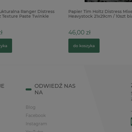
rukturalna Ranger Distress
Papier Tim Holtz Distress Mi
z Texture Paste Twinkle
Heavystock 21x29cm / 10szt bi
zysta brokatowa
ł
46,00 zł
zyka
do koszyka
JE
ODWIEDŹ NAS
NA
Blog
Facebook
Instagram