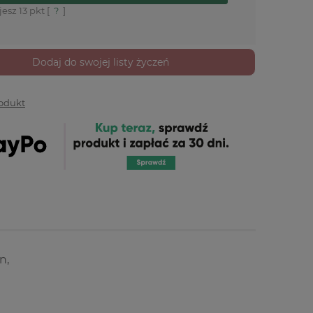
jesz
13
pkt [
?
]
Dodaj do swojej listy życzeń
rodukt
n,