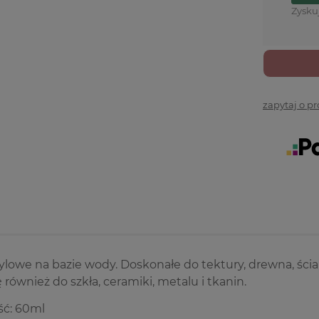
Zysku
zapytaj o p
ylowe na bazie wody. Doskonałe do tektury, drewna, ścia
ę również do szkła, ceramiki, metalu i tkanin.
ć: 60ml