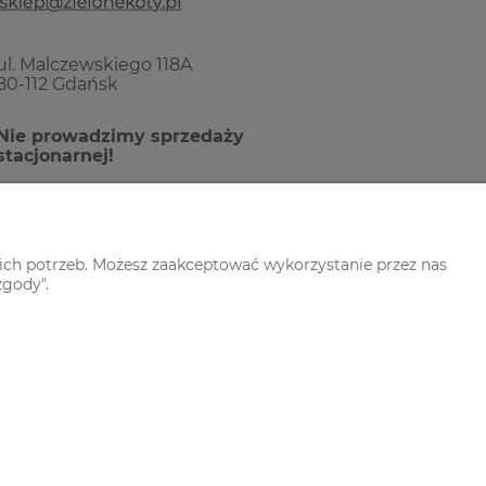
ul. Malczewskiego 118A
80-112 Gdańsk
Nie prowadzimy sprzedaży
stacjonarnej!
ich potrzeb. Możesz zaakceptować wykorzystanie przez nas
zgody".