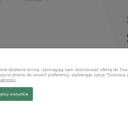
YouTube
ci
awne działanie strony i pomagają nam dostosować ofertę do Two
życie plików do swoich preferencji, wybierając opcję "Dostosuj 
watności.
r Premium
ptuj wszystkie