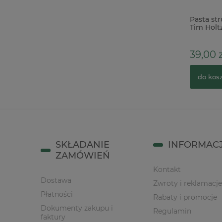
Masa do foremek Light Superlekka
Pasta st
biała 200g samoutwardzalna duża
Tim Holt
przezroc
42,90 zł
39,00 z
do koszyka
do kos
SKŁADANIE
INFORMAC
ZAMÓWIEŃ
Kontakt
Dostawa
Zwroty i reklamacje
Płatności
Rabaty i promocje
Dokumenty zakupu i
Regulamin
faktury