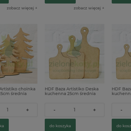
zobacz więcej
zobacz więcej
rtistiko choinka
HDF Baza Artistiko Deska
HDF Baza
25cm średnia
kuchenna 25cm średnia
kuchenn
5,90 zł
6,90 zł
+
-
+
-
ka
do koszyka
do kos