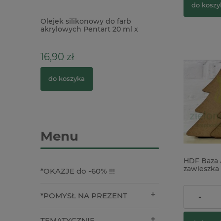
do koszy
lapań +
Olejek silikonowy do farb
Nożyczki Tonic Ti
+ pędzel
akrylowych Pentart 20 ml x
Haberdashery Sci
pudełku
16,90 zł
58,90 zł
do koszyka
do koszyka
Menu
HDF Baza 
zawieszka
*OKAZJE do -60% !!!
3,50 zł
*POMYSŁ NA PREZENT
-
TEMATYCZNIE