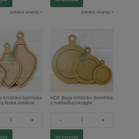
zobacz więcej
zobacz więcej
 Artistiko bombka
HDF Baza Artistiko Bombka
ą łezka średnia
z nakładką okrągła
cm
10cm(ø8cm) mini
3,50 zł
+
-
+
zyka
do koszyka