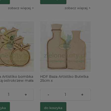
zobacz więcej
zobacz więcej
 Artistiko bombka
HDF Baza Artistiko Butelka
ką ostrokrzew mała
25cm x
7,90 zł
+
-
+
zyka
do koszyka