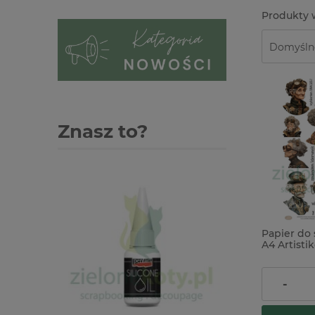
Znasz to?
Papier do
A4 Artisti
do wycinan
postacie 
4,90 zł
-