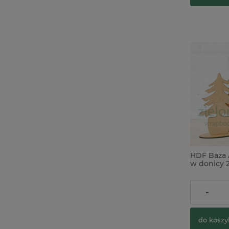
HDF Baza A
w donicy 
7,90 zł
-
do koszy