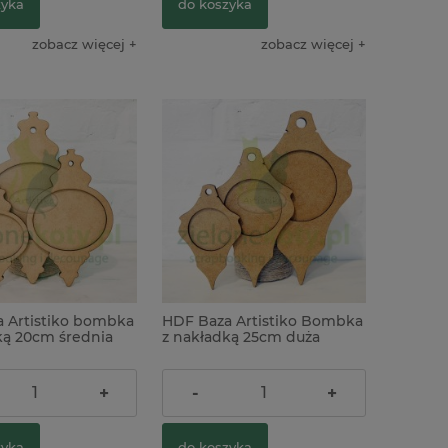
zyka
do koszyka
zobacz więcej
zobacz więcej
 Artistiko bombka
HDF Baza Artistiko Bombka
ką 20cm średnia
z nakładką 25cm duża
7,50 zł
+
-
+
zyka
do koszyka