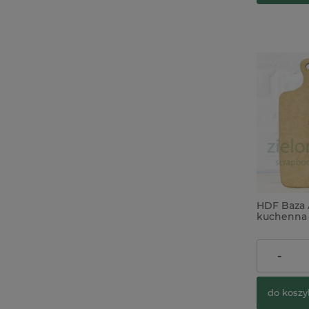
HDF Baza A
kuchenna 
cm
5,90 zł
-
do koszy