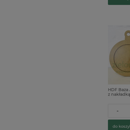
HDF Baza 
z nakładką
15cm(ø12c
5,90 zł
-
do koszy