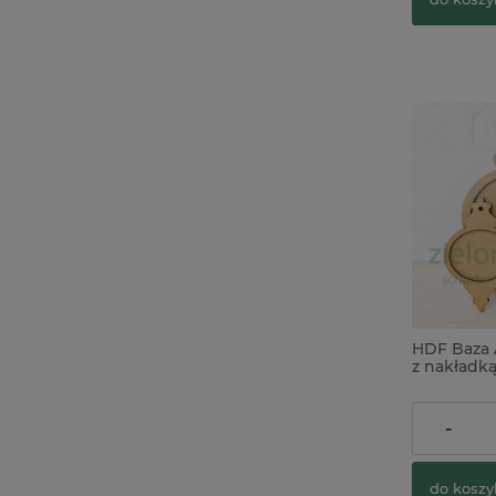
HDF Baza 
z nakładk
7,50 zł
-
do koszy