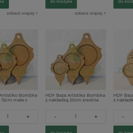
ka
do koszyka
do kos
zobacz więcej
zobacz więcej
Artistiko Bombka
HDF Baza Artistiko Bombka
HDF Baza
ą 15cm mała x
z nakładką 20cm średnia
z nakład
5,90 zł
5,90 zł
+
-
+
-
ka
do koszyka
do kos