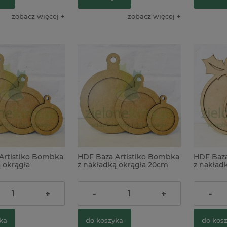
zobacz więcej
zobacz więcej
Artistiko Bombka
HDF Baza Artistiko Bombka
HDF Baza
 okrągła
z nakładką okrągła 20cm
z nakład
m) średnia
(ø16cm) duża
15 cm
6,90 zł
6,50 zł
+
-
+
-
ka
do koszyka
do kos