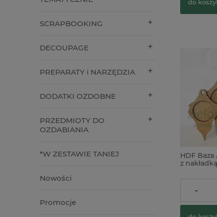
do koszy
SCRAPBOOKING
DECOUPAGE
PREPARATY i NARZĘDZIA
DODATKI OZDOBNE
PRZEDMIOTY DO
OZDABIANIA
*W ZESTAWIE TANIEJ
HDF Baza 
z nakładk
Nowości
4,90 zł
-
Promocje
do koszy