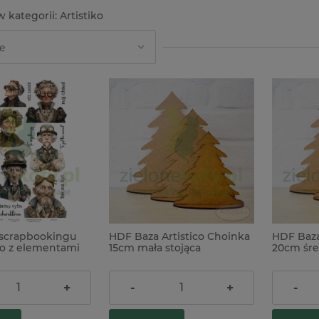
Artistiko
-22%
 scrapbookingu
HDF Baza Artistico Choinka
HDF Baza
ko z elementami
15cm mała stojąca
20cm śre
ia Dolls 03
steampunk
4,90 zł
5,90 zł
+
-
+
-