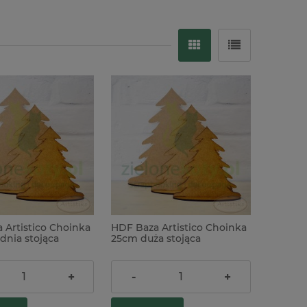
-23%
 Artistico Choinka
HDF Baza Artistico Choinka
dnia stojąca
25cm duża stojąca
7,90 zł
+
-
+