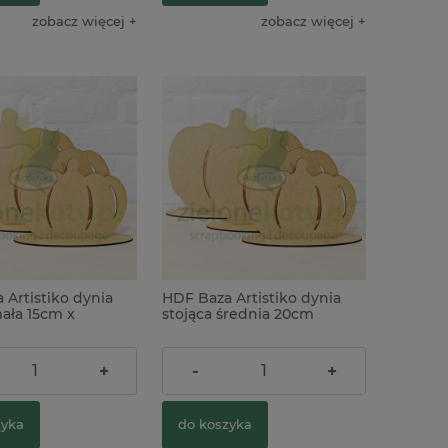
zobacz więcej
zobacz więcej
 Artistiko dynia
HDF Baza Artistiko dynia
mała 15cm x
stojąca średnia 20cm
8,90 zł
+
-
+
zyka
do koszyka