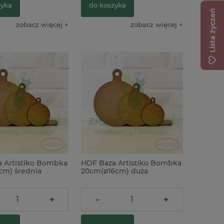
zyka
do koszyka
Lista życzeń
eń w rolce
zobacz więcej
zobacz więcej
rebrna
26,00 zł
na:
 Artistiko Bombka
HDF Baza Artistiko Bombka
cm) średnia
20cm(ø16cm) duża
3,90 zł
+
-
+