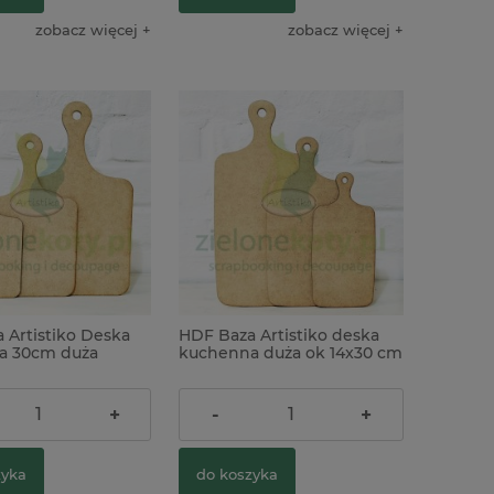
zobacz więcej
zobacz więcej
 Artistiko Deska
HDF Baza Artistiko deska
a 30cm duża
kuchenna duża ok 14x30 cm
6,90 zł
+
-
+
zyka
do koszyka