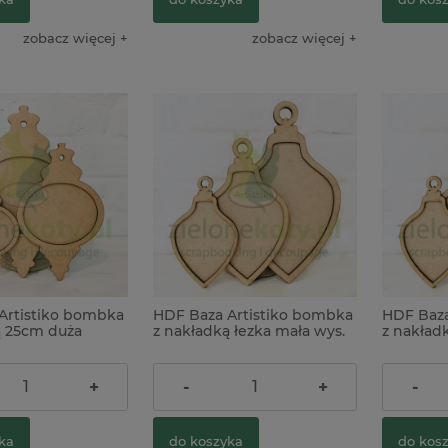
zobacz więcej
zobacz więcej
Artistiko bombka
HDF Baza Artistiko bombka
HDF Baza
ą 25cm duża
z nakładką łezka mała wys.
z nakładk
15 cm
wys. 20 
4,90 zł
5,90 zł
+
-
+
-
ka
do koszyka
do kos