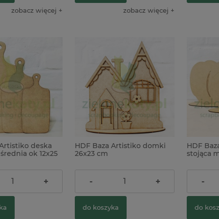
zobacz więcej
zobacz więcej
rtistiko deska
HDF Baza Artistiko domki
HDF Baza
średnia ok 12x25
26x23 cm
stojąca 
24,90 zł
6,00 zł
+
-
+
-
ka
do koszyka
do kos