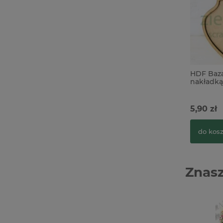
HDF Baza
nakładką
5,90 zł
do kos
Znasz