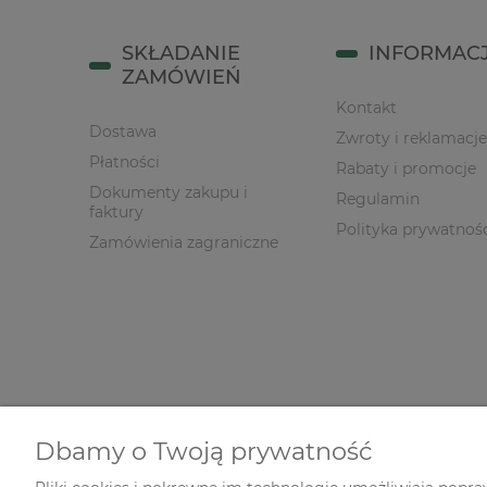
SKŁADANIE
INFORMAC
ZAMÓWIEŃ
Kontakt
Dostawa
Zwroty i reklamacje
Płatności
Rabaty i promocje
Dokumenty zakupu i
Regulamin
faktury
Polityka prywatnoś
Zamówienia zagraniczne
Dbamy o Twoją prywatność