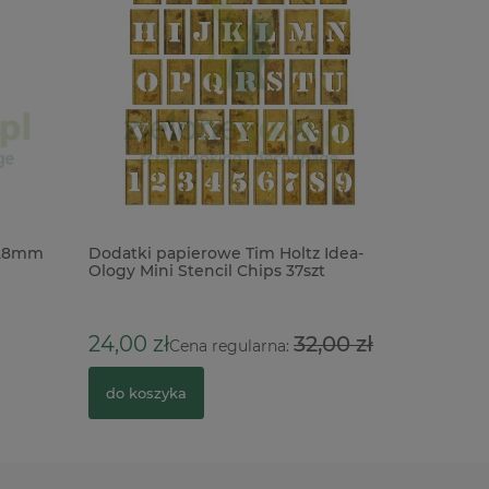
 28mm
Dodatki papierowe Tim Holtz Idea-
Taśma was
Ology Mini Stencil Chips 37szt
10m Hopp
zajączki
24,00 zł
32,00 zł
16,00 zł
Cena regularna:
do koszyka
do kosz