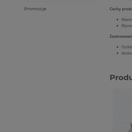
Promocje
Cechy produ
Warst
Wymia
Zastosowani
Ozdob
dosko
Prod