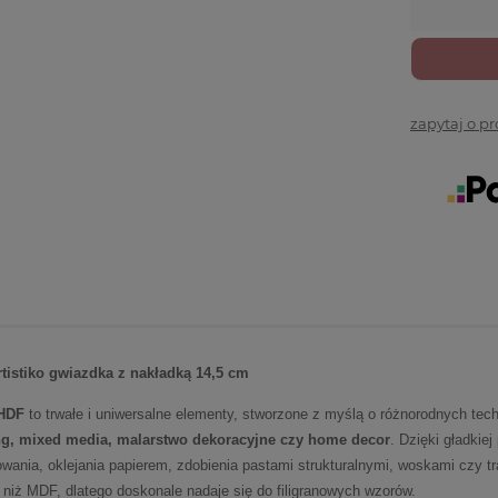
zapytaj o p
tistiko gwiazdka z nakładką 14,5 cm
 HDF
to trwałe i uniwersalne elementy, stworzone z myślą o różnorodnych tech
g, mixed media, malarstwo dekoracyjne czy home decor
. Dzięki gładkie
wania, oklejania papierem, zdobienia pastami strukturalnymi, woskami czy tr
 niż MDF, dlatego doskonale nadaje się do filigranowych wzorów.