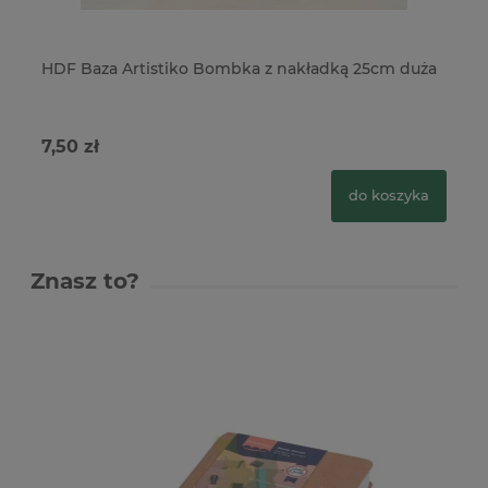
HDF Baza Artistiko Bombka z nakładką 25cm duża
HD
x
7,50 zł
4,
do koszyka
Znasz to?