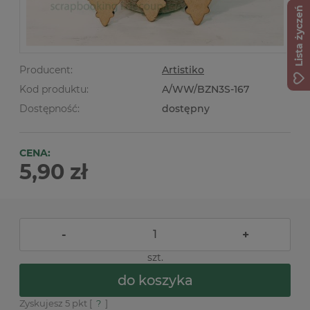
Lista życzeń
Producent:
Artistiko
Kod produktu:
A/WW/BZN3S-167
Dostępność:
dostępny
CENA:
5,90 zł
-
+
szt.
do koszyka
Zyskujesz
5
pkt [
?
]