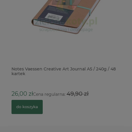
Notes Vaessen Creative Art Journal A5 / 240g / 48
Ko
kartek
Gl
1
26,00 zł
49,90 zł
Cena regularna:
do koszyka