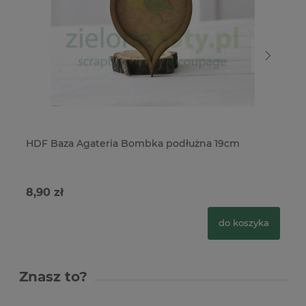
HDF Baza Agateria Bombka podłużna 19cm
HD
8,90 zł
8,
do koszyka
Znasz to?