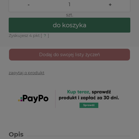
-
+
szt.
do koszyka
Zyskujesz
4
pkt [
?
]
Dodaj do swojej listy życzeń
zapytaj o produkt
Opis