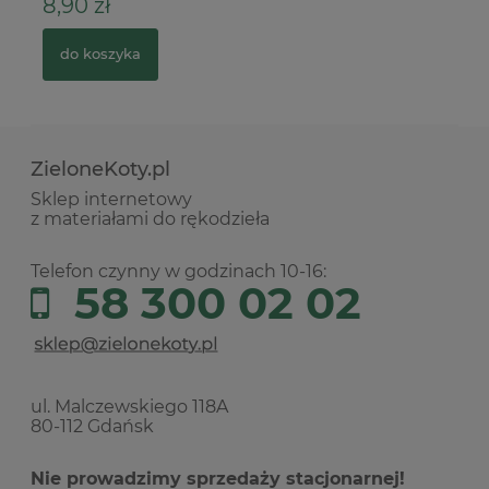
ł
3,90 zł
szyka
do koszyka
ZieloneKoty.pl
Sklep internetowy
z materiałami do rękodzieła
Telefon czynny w godzinach 10-16:
58 300 02 02
ul. Malczewskiego 118A
80-112 Gdańsk
Nie prowadzimy sprzedaży stacjonarnej!