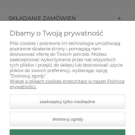
SKŁADANIE ZAMÓWIEŃ
Dbamy o Twoją prywatność
INFORMACJE
Pliki cookies i pokrewne im technologie umożliwiają
poprawne działanie strony i pomagają nam
ODWIEDŹ NAS NA
dostosować ofertę do Twoich potrzeb. Możesz
zaakceptować wykorzystanie przez nas wszystkich
tych plików i przejść do sklepu lub dostosować użycie
plików do swoich preferencji, wybierając opcję
"Dostosuj zgody".
Więcej o plikach cookies przeczytasz w naszej Polityce
prywatności.
zaakceptuj tylko niezbędne
© 2026 zielonekoty.pl. Wszelkie prawa zastrzeżone.
dostosuj zgody
Styl graficzny ShopGadget.pl
Sklep internetowy Shoper
Premium