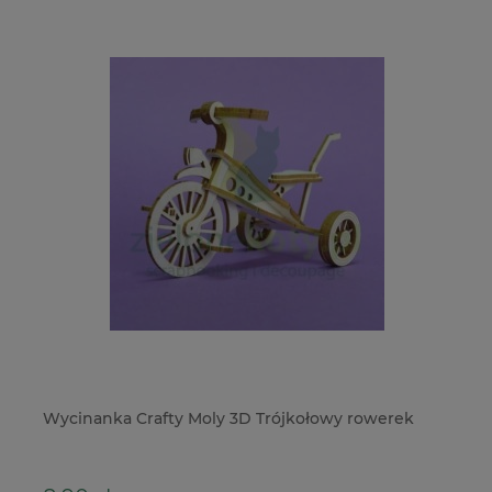
ka Crafty Moly 3D Trójkołowy rowerek
Metalowe naroż
kol. złoty