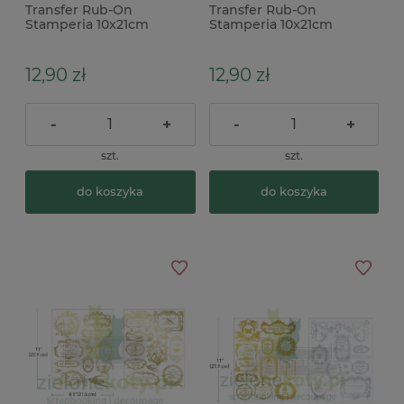
Transfer Rub-On
Transfer Rub-On
Stamperia 10x21cm
Stamperia 10x21cm
Whispering Woods
Whispering Woods żaby
wróżki
12,90 zł
12,90 zł
-
+
-
+
szt.
szt.
do koszyka
do koszyka