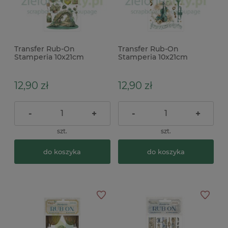
Transfer Rub-On
Transfer Rub-On
Stamperia 10x21cm
Stamperia 10x21cm
Herbarium Silvae Most
Masquerade Instruments
instrumenty
12,90 zł
12,90 zł
-
+
-
+
szt.
szt.
do koszyka
do koszyka