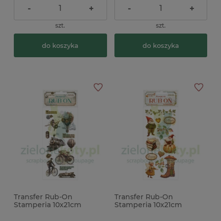
-
+
-
+
szt.
szt.
do koszyka
do koszyka
Transfer Rub-On
Transfer Rub-On
Stamperia 10x21cm
Stamperia 10x21cm
Voyages Fantastiques
Whispering Woods
podróże x
skrzaty