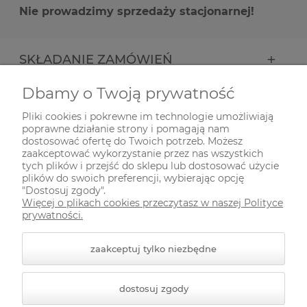
Nie prowadzimy sprzedaży stacjonarnej!
SKŁADANIE ZAMÓWIEŃ
Dbamy o Twoją prywatność
INFORMACJE
Pliki cookies i pokrewne im technologie umożliwiają
poprawne działanie strony i pomagają nam
ODWIEDŹ NAS NA
dostosować ofertę do Twoich potrzeb. Możesz
zaakceptować wykorzystanie przez nas wszystkich
tych plików i przejść do sklepu lub dostosować użycie
plików do swoich preferencji, wybierając opcję
"Dostosuj zgody".
Więcej o plikach cookies przeczytasz w naszej Polityce
prywatności.
zaakceptuj tylko niezbędne
© 2026 zielonekoty.pl. Wszelkie prawa zastrzeżone.
dostosuj zgody
Styl graficzny ShopGadget.pl
Sklep internetowy Shoper