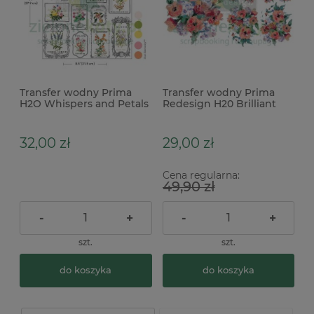
Transfer wodny Prima
Transfer wodny Prima
H2O Whispers and Petals
Redesign H20 Brilliant
ramki z kwiatami
Blooms kwiaty
28x21cm
32,00 zł
29,00 zł
Cena regularna:
49,90 zł
-
+
-
+
szt.
szt.
do koszyka
do koszyka