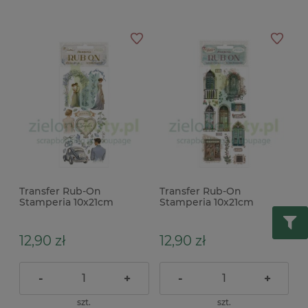
Transfer Rub-On
Transfer Rub-On
Stamperia 10x21cm
Stamperia 10x21cm
Tmeless wedding ślub
Venice City of Art drzwi
okna
12,90 zł
12,90 zł
-
+
-
+
szt.
szt.