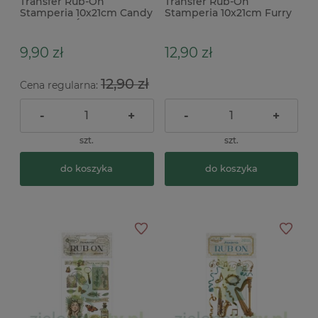
Transfer Rub-On
Transfer Rub-On
Stamperia 10x21cm Candy
Stamperia 10x21cm Furry
Christmas Śnieżne Kule
Friends domki
9,90 zł
12,90 zł
12,90 zł
Cena regularna:
-
+
-
+
szt.
szt.
do koszyka
do koszyka