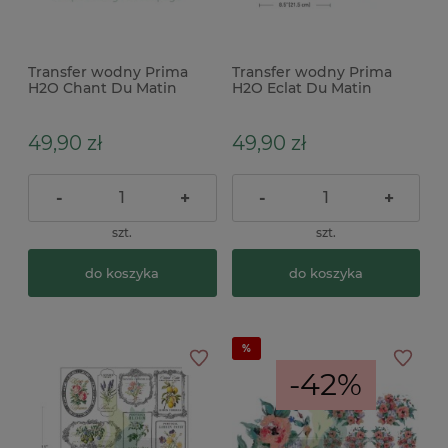
Transfer wodny Prima
Transfer wodny Prima
H2O Chant Du Matin
H2O Eclat Du Matin
Etykiety złote 2 szt.
Etykiety złote srebrne 2
28x21cm
szt. 28x21cm
49,90 zł
49,90 zł
-
+
-
+
szt.
szt.
do koszyka
do koszyka
-42%