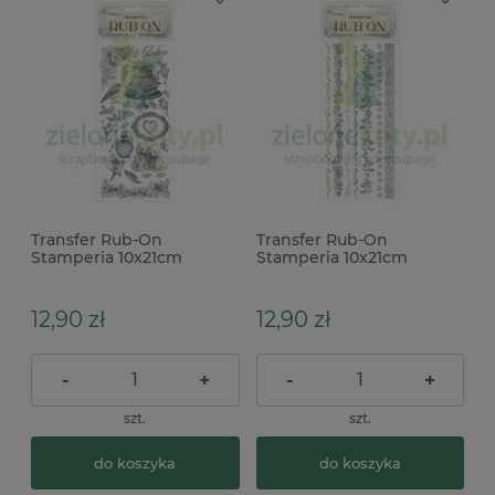
Transfer Rub-On
Transfer Rub-On
Stamperia 10x21cm
Stamperia 10x21cm
Tmeless cake tort
Tmeless stripes paski
12,90 zł
12,90 zł
-
+
-
+
szt.
szt.
do koszyka
do koszyka