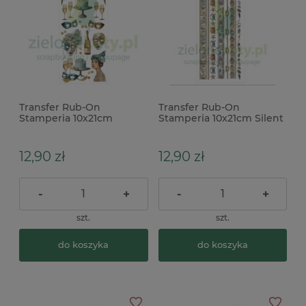
Transfer Rub-On
Transfer Rub-On
Stamperia 10x21cm
Stamperia 10x21cm Silent
Masquerade Masks maski
Sea paski
12,90 zł
12,90 zł
-
+
-
+
szt.
szt.
do koszyka
do koszyka