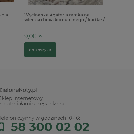
wnia
Wycinanka Agateria ramka na
Kostka do
wieczko boxa komunijnego / kartkę /
Essential
98mm
9,00 zł
15,00 zł
do koszyka
do kosz
ZieloneKoty.pl
Sklep internetowy
z materiałami do rękodzieła
Telefon czynny w godzinach 10-16:
58 300 02 02