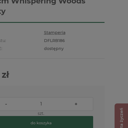
cm Whispering Woods
ty
Stamperia
tu:
DFLRB186
ć:
dostępny
 zł
-
+
Lista życzeń
szt.
do koszyka