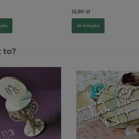
12,90 zł
zyka
do koszyka
 to?