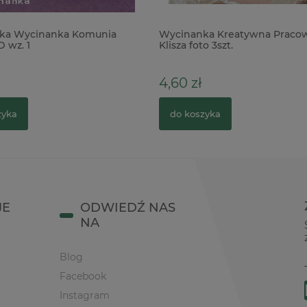
ka Wycinanka Komunia
Wycinanka Kreatywna Praco
D wz. 1
Klisza foto 3szt.
4,60 zł
zyka
do koszyka
JE
ODWIEDŹ NAS
NA
Blog
Facebook
Instagram