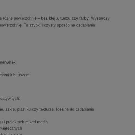
na różne powierzchnie –
bez kleju, tuszu czy farby
. Wystarczy
powierzchnię. To szybki i czysty sposób na ozdabianie
 serwetek
arbami lub tuszem
reatywnych:
e, szkle, plastiku czy tekturze. Idealne do ozdabiania
gu i projektach mixed media
świątecznych
tów i kolaży