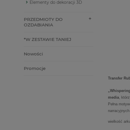
Elementy do dekoracji 3D
PRZEDMIOTY DO
OZDABIANIA
*W ZESTAWIE TANIEJ
Nowości
Promocje
Transfer Ru
„Whisperin
media
, któr
Pełna moty
narracyjnych
wielkość ar