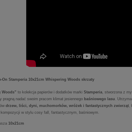
b-On Stamperia 10x21cm Whispering Woods skrzaty
g Woods”
to kolekcja papierów i dodatków marki
Stamperia
, stworzona z my
zy pragną nadać swoim pracom klimat jesiennego
baśniowego lasu
. Utrzyma
wów
drzew, liści, dyni, muchomorków, wróżek i fantastycznych zwierząt
,
 kompozycji w stylu cosy fall, fantastycznym, baśniowym.
kusza
10x21cm