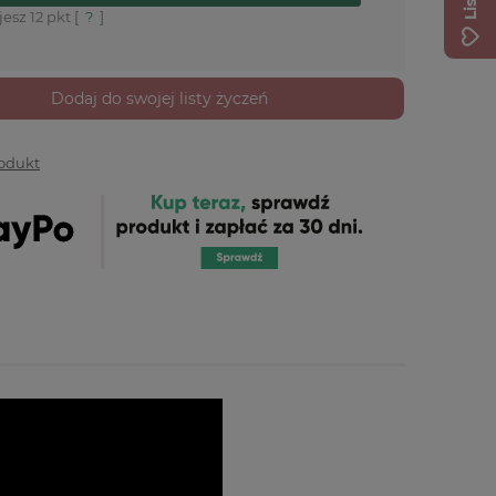
jesz
12
pkt [
?
]
Dodaj do swojej listy życzeń
rodukt