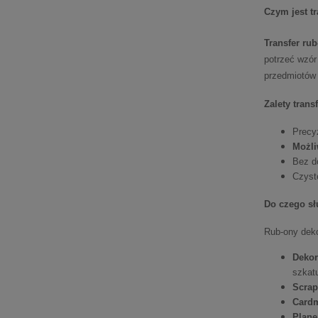
Czym jest t
Transfer rub
potrzeć wzór
przedmiotów 
Zalety trans
Precy
Możli
Bez d
Czyste
Do czego sł
Rub-ony deko
Dekor
szkat
Scra
Card
Planer