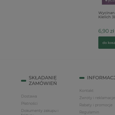
Wycinanka Kreatywna Pracownia
Wycinan
Klieliszki
Kielich 3
3,50 zł
6,90 zł
do koszyka
do kos
SKŁADANIE
INFORMAC
ZAMÓWIEŃ
Kontakt
Dostawa
Zwroty i reklamacje
Płatności
Rabaty i promocje
Dokumenty zakupu i
Regulamin