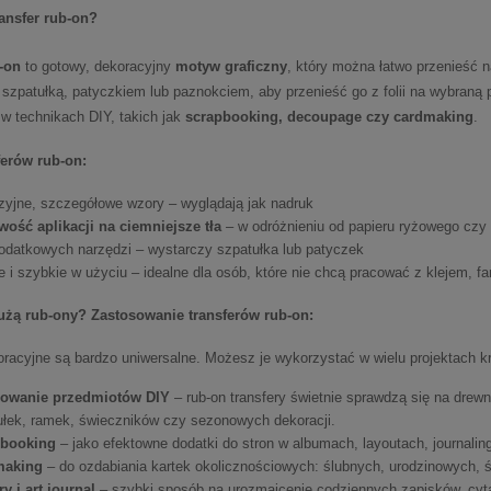
ransfer rub-on?
-on
to gotowy, dekoracyjny
motyw graficzny
, który można łatwo przenieść 
 szpatułką, patyczkiem lub paznokciem, aby przenieść go z folii na wybraną 
w technikach DIY, takich jak
scrapbooking, decoupage czy cardmaking
.
ferów rub-on:
zyjne, szczegółowe wzory – wyglądają jak nadruk
wość aplikacji na ciemniejsze tła
– w odróżnieniu od papieru ryżowego czy
odatkowych narzędzi – wystarczy szpatułka lub patyczek
 i szybkie w użyciu – idealne dla osób, które nie chcą pracować z klejem, f
użą rub-ony? Zastosowanie transferów rub-on:
racyjne są bardzo uniwersalne. Możesz je wykorzystać w wielu projektach k
owanie przedmiotów DIY
– rub-on transfery świetnie sprawdzą się na drewni
ułek, ramek, świeczników czy sezonowych dekoracji.
pbooking
– jako efektowne dodatki do stron w albumach, layoutach, journalin
making
– do ozdabiania kartek okolicznościowych: ślubnych, urodzinowych, 
y i art journal
– szybki sposób na urozmaicenie codziennych zapisków, cyta