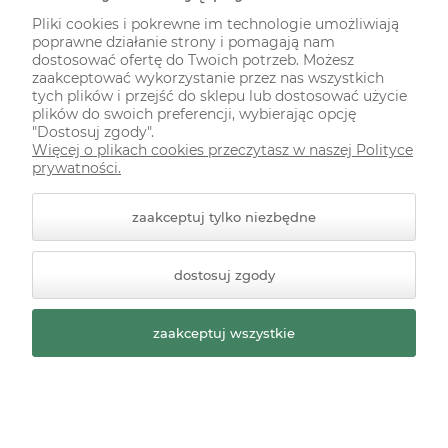
Pliki cookies i pokrewne im technologie umożliwiają
poprawne działanie strony i pomagają nam
ODWIEDŹ NAS NA
dostosować ofertę do Twoich potrzeb. Możesz
zaakceptować wykorzystanie przez nas wszystkich
tych plików i przejść do sklepu lub dostosować użycie
plików do swoich preferencji, wybierając opcję
"Dostosuj zgody".
Więcej o plikach cookies przeczytasz w naszej Polityce
prywatności.
zaakceptuj tylko niezbędne
© 2026 zielonekoty.pl. Wszelkie prawa zastrzeżone.
dostosuj zgody
Styl graficzny ShopGadget.pl
Sklep internetowy Shoper
Premium
zaakceptuj wszystkie