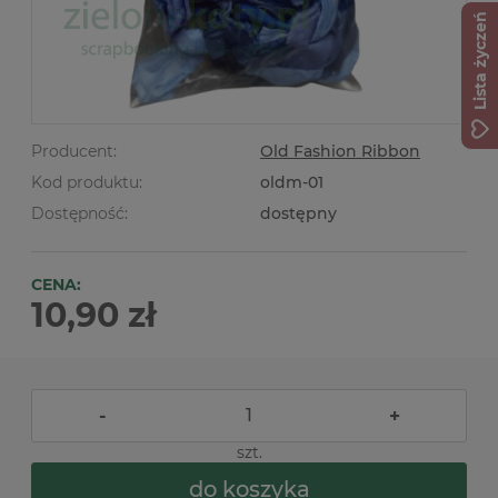
Lista życzeń
Producent:
Old Fashion Ribbon
Kod produktu:
oldm-01
Dostępność:
dostępny
CENA:
10,90 zł
-
+
szt.
do koszyka