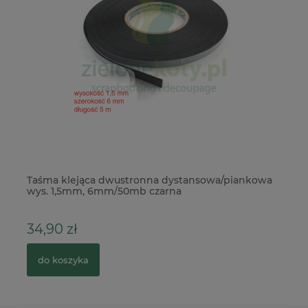
Taśma klejąca dwustronna dystansowa/piankowa
Wy
wys. 1,5mm, 6mm/50mb czarna
34,90 zł
1
do koszyka