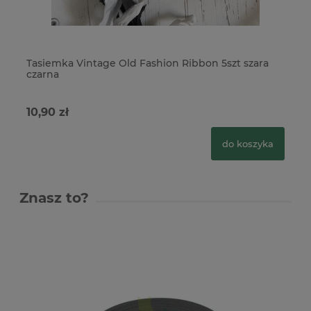
Tasiemka Vintage Old Fashion Ribbon 5szt szara
Ta
czarna
x
10,90 zł
10
do koszyka
Znasz to?