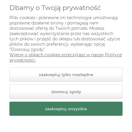
Dbamy o Twoją prywatność
INFORMACJE
Pliki cookies i pokrewne im technologie umożliwiają
poprawne działanie strony i pomagają nam
ODWIEDŹ NAS NA
dostosować ofertę do Twoich potrzeb. Możesz
zaakceptować wykorzystanie przez nas wszystkich
tych plików i przejść do sklepu lub dostosować użycie
plików do swoich preferencji, wybierając opcję
"Dostosuj zgody".
Więcej o plikach cookies przeczytasz w naszej Polityce
prywatności.
zaakceptuj tylko niezbędne
© 2026 zielonekoty.pl. Wszelkie prawa zastrzeżone.
dostosuj zgody
Styl graficzny ShopGadget.pl
Sklep internetowy Shoper
Premium
zaakceptuj wszystkie