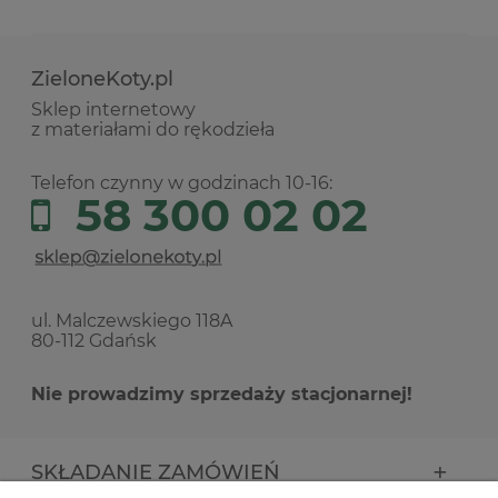
ZieloneKoty.pl
Sklep internetowy
z materiałami do rękodzieła
Telefon czynny w godzinach 10-16:
58 300 02 02
ul. Malczewskiego 118A
80-112 Gdańsk
Nie prowadzimy sprzedaży stacjonarnej!
SKŁADANIE ZAMÓWIEŃ