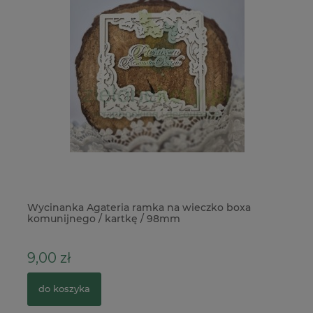
Wycinanka Agateria ramka na wieczko boxa
Ka
komunijnego / kartkę / 98mm
k
9,00 zł
6
do koszyka