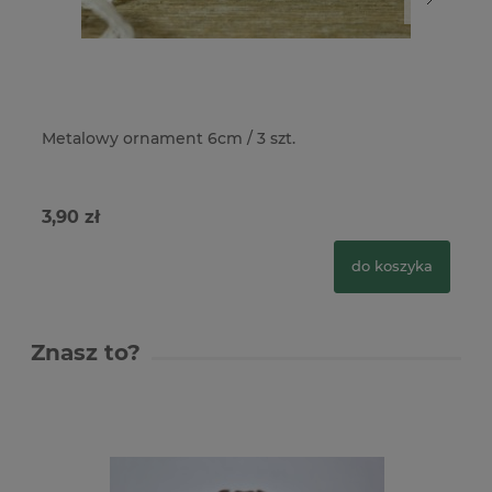
Metalowy ornament 6cm / 3 szt.
Me
sr
3,90 zł
3,
do koszyka
Znasz to?