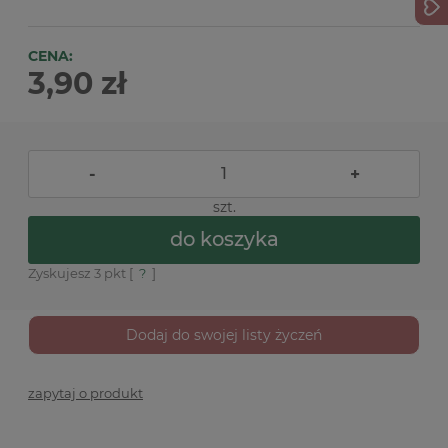
CENA:
3,90 zł
-
+
szt.
do koszyka
Zyskujesz
3
pkt [
?
]
Dodaj do swojej listy życzeń
zapytaj o produkt