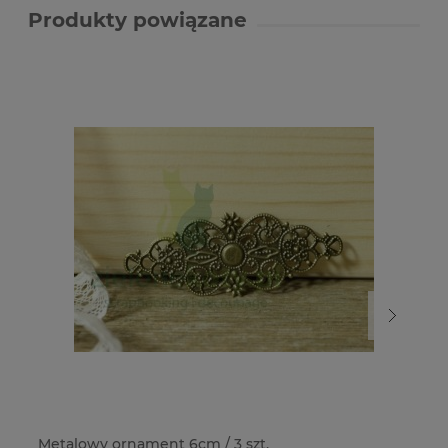
Produkty powiązane
Metalowy ornament 6cm / 3 szt.
Me