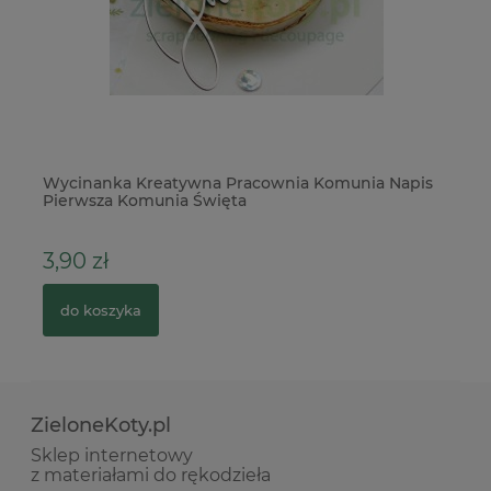
ag
Wycinanka Kreatywna Pracownia Komunia Napis
Dł
Pierwsza Komunia Święta
3,90 zł
2
do koszyka
ZieloneKoty.pl
Sklep internetowy
z materiałami do rękodzieła