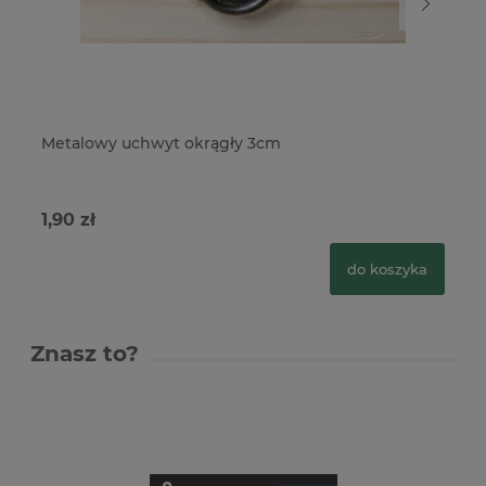
Metalowy uchwyt okrągły 3cm
Me
na
1,90 zł
3,
do koszyka
Znasz to?