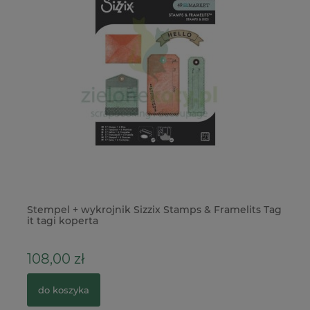
Stempel + wykrojnik Sizzix Stamps & Framelits Tag
Wy
it tagi koperta
Pi
108,00 zł
7
do koszyka