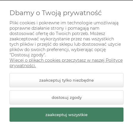
Dbamy o Twoją prywatność
INFORMACJE
Pliki cookies i pokrewne im technologie umożliwiają
poprawne działanie strony i pomagają nam
ODWIEDŹ NAS NA
dostosować ofertę do Twoich potrzeb. Możesz
zaakceptować wykorzystanie przez nas wszystkich
tych plików i przejść do sklepu lub dostosować użycie
plików do swoich preferencji, wybierając opcję
"Dostosuj zgody".
Więcej o plikach cookies przeczytasz w naszej Polityce
prywatności.
zaakceptuj tylko niezbędne
© 2026 zielonekoty.pl. Wszelkie prawa zastrzeżone.
dostosuj zgody
Styl graficzny ShopGadget.pl
Sklep internetowy Shoper
Premium
zaakceptuj wszystkie