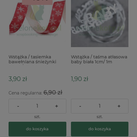
Wstążka / tasiemka
Wstążka / taśma atłasowa
bawełniana śnieżynki
baby biała 1cm/ 1m
15mm/ 3mb czerwona x
3,90 zł
1,90 zł
6,90 zł
Cena regularna:
-
+
-
+
szt.
szt.
do koszyka
do koszyka