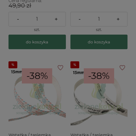
Cena regularna:
49,90 zł
-
+
-
+
szt.
szt.
do koszyka
do koszyka
-38%
-38%
Wstążka / tasiemka
Wstążka / tasiemka