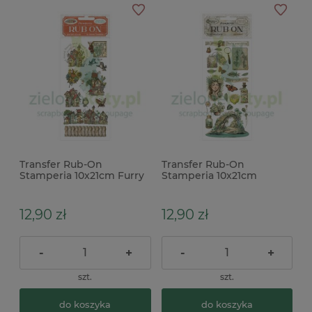
Transfer Rub-On
Transfer Rub-On
Stamperia 10x21cm Furry
Stamperia 10x21cm
Friends domki
Herbarium Silvae Most
12,90 zł
12,90 zł
-
+
-
+
szt.
szt.
do koszyka
do koszyka