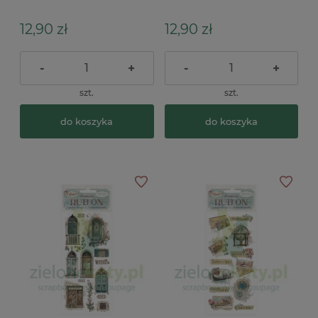
Tmeless stripes paski
Tmeless wedding ślub
12,90 zł
12,90 zł
-
+
-
+
szt.
szt.
do koszyka
do koszyka