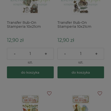
Transfer Rub-On
Transfer Rub-On
Stamperia 10x21cm
Stamperia 10x21cm
Voyages Fantastiques
Voyages Fantastiques
mechanizm
podróże x
12,90 zł
12,90 zł
-
+
-
+
szt.
szt.
do koszyka
do koszyka