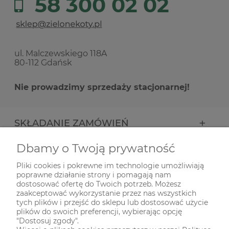
58 300 02 02
ul. Malczewskiego 118A
80-112 Gdańsk
Nie prowadzimy sprzedaży stacjonarnej!
SKŁADANIE ZAMÓWIEŃ
Dbamy o Twoją prywatność
INFORMACJE
Pliki cookies i pokrewne im technologie umożliwiają
poprawne działanie strony i pomagają nam
ODWIEDŹ NAS NA
dostosować ofertę do Twoich potrzeb. Możesz
zaakceptować wykorzystanie przez nas wszystkich
tych plików i przejść do sklepu lub dostosować użycie
plików do swoich preferencji, wybierając opcję
"Dostosuj zgody".