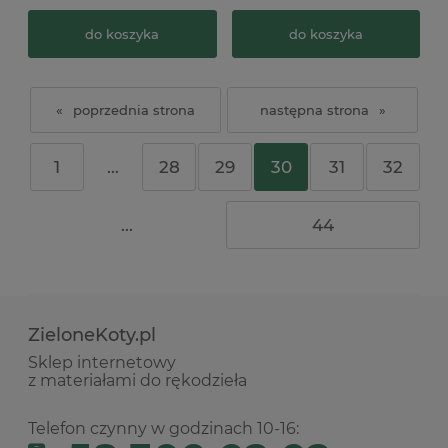
do koszyka
do koszyka
«
»
1
...
28
29
30
31
32
...
44
ZieloneKoty.pl
Sklep internetowy
z materiałami do rękodzieła
Telefon czynny w godzinach 10-16: