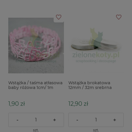
Wstążka / taśma atłasowa
Wstążka brokatowa
baby różowa 1cm/ 1m
12mm / 32m srebrna
1,90 zł
12,90 zł
-
+
-
+
szt.
szt.