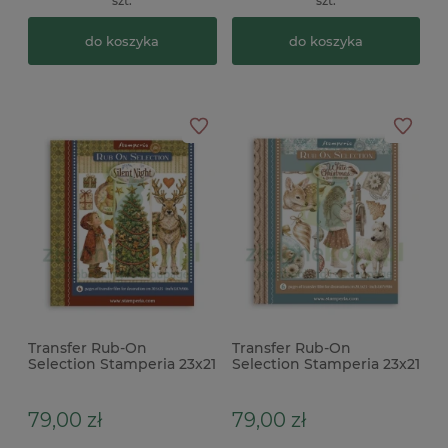
szt.
szt.
do koszyka
do koszyka
Transfer Rub-On
Transfer Rub-On
Selection Stamperia 23x21
Selection Stamperia 23x21
cm Silent Night 6 arkuszy
cm White Christmas 6
arkuszy
79,00 zł
79,00 zł