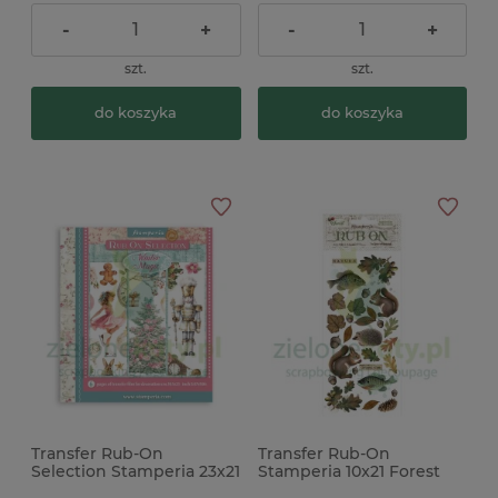
-
+
-
+
szt.
szt.
do koszyka
do koszyka
Transfer Rub-On
Transfer Rub-On
Selection Stamperia 23x21
Stamperia 10x21 Forest
cm Winter Magic 6
wiewiórki, ryby