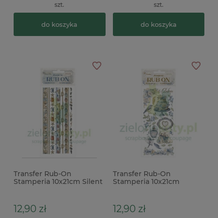
szt.
szt.
do koszyka
do koszyka
Transfer Rub-On
Transfer Rub-On
Stamperia 10x21cm Silent
Stamperia 10x21cm
Sea paski
Tmeless cake tort
12,90 zł
12,90 zł