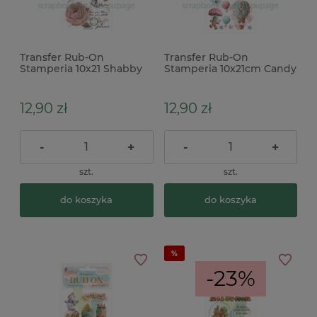
Transfer Rub-On
Transfer Rub-On
Stamperia 10x21 Shabby
Stamperia 10x21cm Candy
Rose kwiaty
Christmas balony
12,90 zł
12,90 zł
-
+
-
+
szt.
szt.
do koszyka
do koszyka
-23%