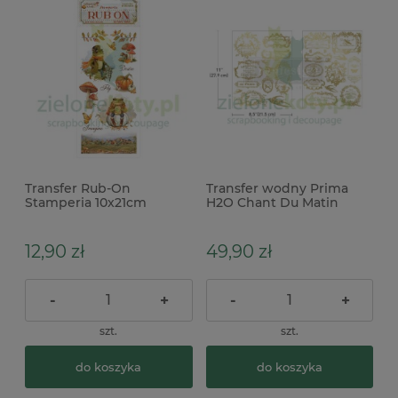
Transfer Rub-On
Transfer wodny Prima
Stamperia 10x21cm
H2O Chant Du Matin
Whispering Woods żaby
Etykiety złote 2 szt.
28x21cm
12,90 zł
49,90 zł
-
+
-
+
szt.
szt.
do koszyka
do koszyka