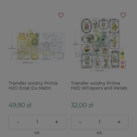
Transfer wodny Prima
Transfer wodny Prima
H2O Eclat Du Matin
H2O Whispers and Petals
Etykiety złote srebrne 2
ramki z kwiatami
szt. 28x21cm
28x21cm
49,90 zł
32,00 zł
-
+
-
+
szt.
szt.