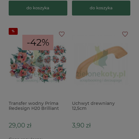
do koszyka
do koszyka
-42%
Transfer wodny Prima
Uchwyt drewniany
Redesign H20 Brilliant
12,5cm
Blooms kwiaty
29,00 zł
3,90 zł