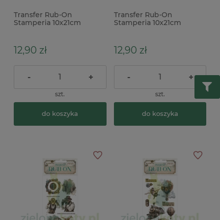
Transfer Rub-On
Transfer Rub-On
Stamperia 10x21cm
Stamperia 10x21cm
Venice City of Art drzwi
Venice City of Art
okna
pocztówki
12,90 zł
12,90 zł
-
+
-
+
szt.
szt.
do koszyka
do koszyka