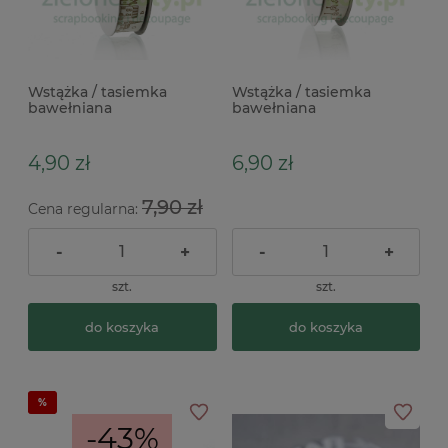
Wstążka / tasiemka
Wstążka / tasiemka
bawełniana
bawełniana
samoprzylepna domki
samoprzylepna zwierzęta
15mm / 3mb
15mm / 3mb
4,90 zł
6,90 zł
7,90 zł
Cena regularna:
-
+
-
+
szt.
szt.
do koszyka
do koszyka
-43%