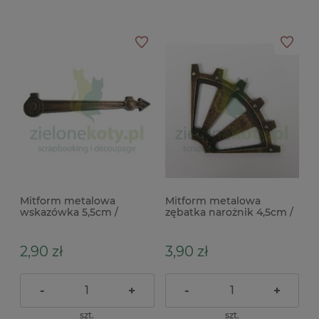
Mitform metalowa
Mitform metalowa
wskazówka 5,5cm /
zębatka narożnik 4,5cm /
steampunk
tryby steampunk
2,90 zł
3,90 zł
-
+
-
+
szt.
szt.