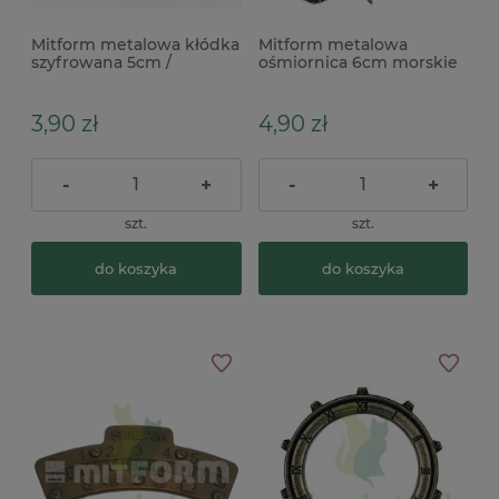
Mitform metalowa kłódka
Mitform metalowa
szyfrowana 5cm /
ośmiornica 6cm morskie
steampunk
3,90 zł
4,90 zł
-
+
-
+
szt.
szt.
do koszyka
do koszyka