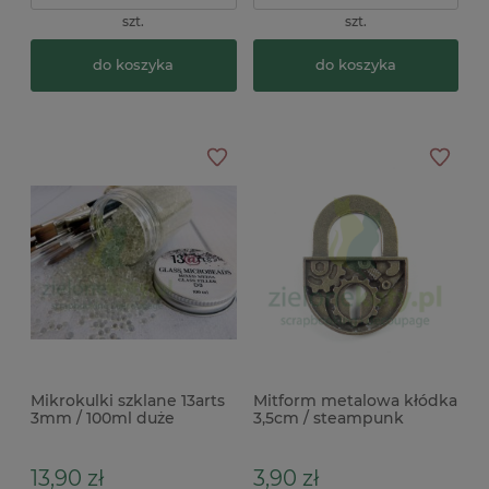
szt.
szt.
do koszyka
do koszyka
Mikrokulki szklane 13arts
Mitform metalowa kłódka
3mm / 100ml duże
3,5cm / steampunk
13,90 zł
3,90 zł