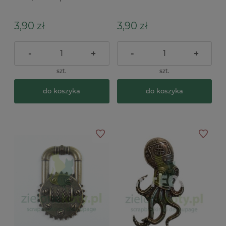
3,90 zł
3,90 zł
-
+
-
+
szt.
szt.
do koszyka
do koszyka