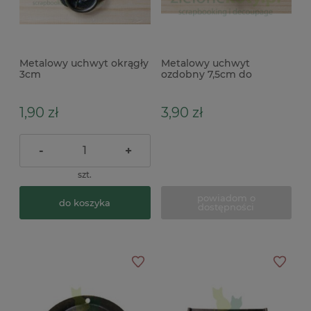
Metalowy uchwyt okrągły
Metalowy uchwyt
3cm
ozdobny 7,5cm do
pudełka
1,90 zł
3,90 zł
-
+
szt.
powiadom o
do koszyka
dostępności