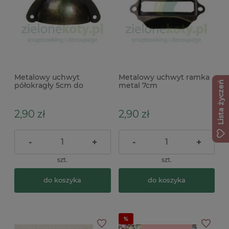
Metalowy uchwyt
Metalowy uchwyt ramka
Lista życzeń
półokragły 5cm do
metal 7cm
pudełek
2,90 zł
2,90 zł
-
+
-
+
szt.
szt.
do koszyka
do koszyka