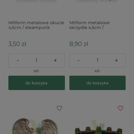
Mitform metalowe okucie
Mitform metalowe
4,5cm / steampunk
skrzydła 4,5cm /
steampunk
3,50 zł
8,90 zł
-
+
-
+
szt.
szt.
do koszyka
do koszyka