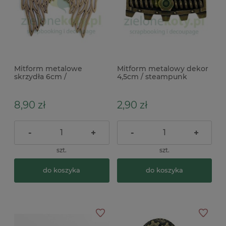
Mitform metalowe
Mitform metalowy dekor
skrzydła 6cm /
4,5cm / steampunk
steampunk
8,90 zł
2,90 zł
-
+
-
+
szt.
szt.
do koszyka
do koszyka