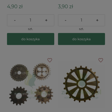
4,90 zł
3,90 zł
-
+
-
+
szt.
szt.
do koszyka
do koszyka