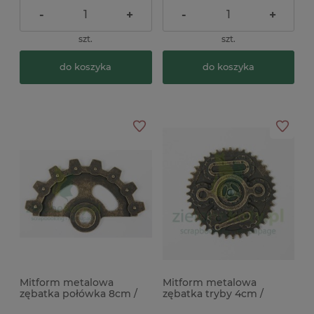
-
+
-
+
szt.
szt.
do koszyka
do koszyka
Mitform metalowa
Mitform metalowa
zębatka połówka 8cm /
zębatka tryby 4cm /
tryby steampunk
steampunk