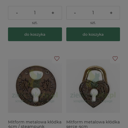
-
+
-
+
szt.
szt.
do koszyka
do koszyka
Mitform metalowa kłódka
Mitform metalowa kłódka
4cm / steampunk
serce 4cm