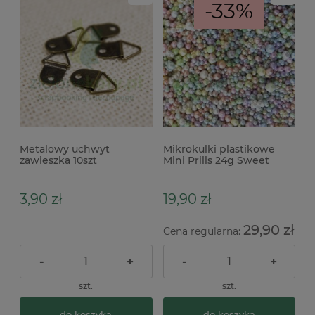
-33%
Metalowy uchwyt
Mikrokulki plastikowe
zawieszka 10szt
Mini Prills 24g Sweet
Shop
3,90 zł
19,90 zł
29,90 zł
Cena regularna:
-
+
-
+
szt.
szt.
do koszyka
do koszyka