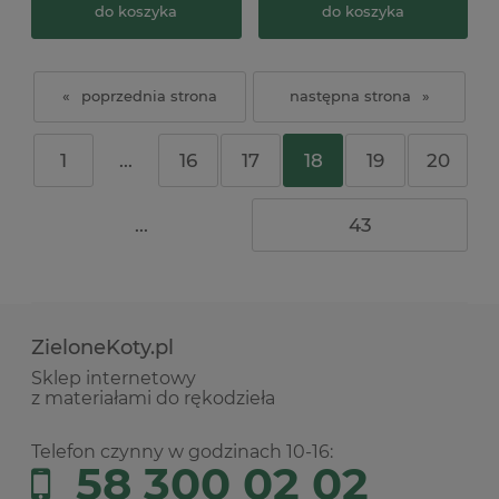
do koszyka
do koszyka
«
»
1
...
16
17
18
19
20
...
43
ZieloneKoty.pl
Sklep internetowy
z materiałami do rękodzieła
Telefon czynny w godzinach 10-16:
58 300 02 02