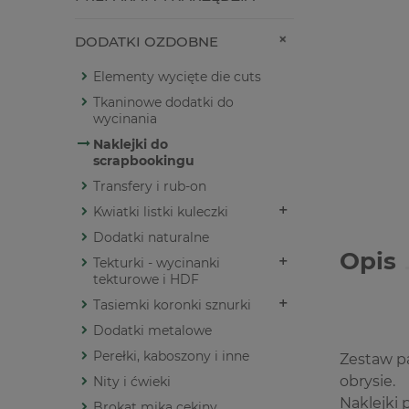
DODATKI OZDOBNE
Elementy wycięte die cuts
Tkaninowe dodatki do
wycinania
Naklejki do
scrapbookingu
Transfery i rub-on
Kwiatki listki kuleczki
Dodatki naturalne
Opis
Tekturki - wycinanki
tekturowe i HDF
Tasiemki koronki sznurki
Dodatki metalowe
Perełki, kaboszony i inne
Zestaw p
obrysie.
Nity i ćwieki
Naklejki 
Brokat mika cekiny