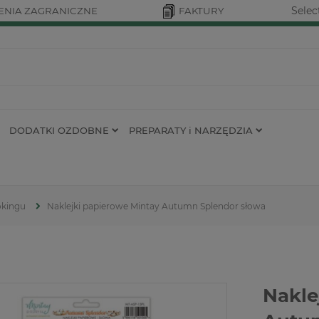
Selec
NIA ZAGRANICZNE
FAKTURY
DODATKI OZDOBNE
PREPARATY i NARZĘDZIA
okingu
Naklejki papierowe Mintay Autumn Splendor słowa
Nakle