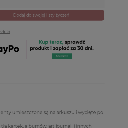
Dodaj do swojej listy życzeń
rodukt
enty umieszczone są na arkuszu i wycięte po
a kartek, albumów, art journali i innych