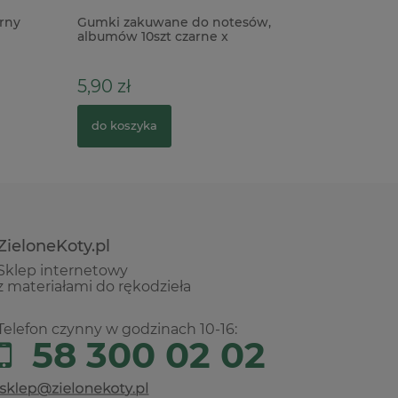
rny
Gumki zakuwane do notesów,
Forma fo
albumów 10szt czarne x
Drzwi
5,90 zł
28,00 z
do koszyka
do kosz
ZieloneKoty.pl
Sklep internetowy
z materiałami do rękodzieła
Telefon czynny w godzinach 10-16:
58 300 02 02