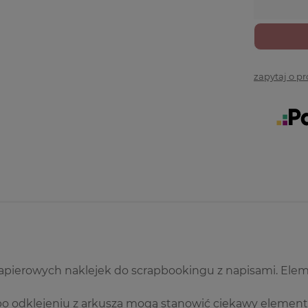
zapytaj o p
apierowych naklejek do scrapbookingu z napisami. Elem
po odklejeniu z arkusza mogą stanowić ciekawy element tł