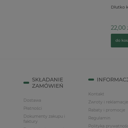
Wycinanka tekturka Kreatywna
Dłutko k
Pracownia Ślub Dekoracja para młoda
do exploding box
5,90 zł
22,00 z
do koszyka
do kos
SKŁADANIE
INFORMAC
ZAMÓWIEŃ
Kontakt
Dostawa
Zwroty i reklamacje
Płatności
Rabaty i promocje
Dokumenty zakupu i
Regulamin
faktury
Polityka prywatnoś