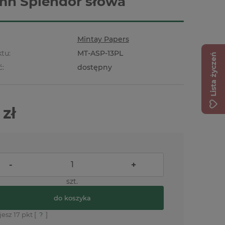
n Splendor słowa
Mintay Papers
tu:
MT-ASP-13PL
Lista życzeń
ć:
dostępny
 zł
-
+
szt.
do koszyka
jesz
17
pkt [
?
]