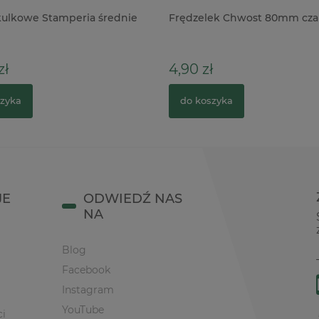
ulkowe Stamperia średnie
Frędzelek Chwost 80mm cza
ł
4,90 zł
zyka
do koszyka
JE
ODWIEDŹ NAS
NA
Blog
Facebook
Instagram
YouTube
ci