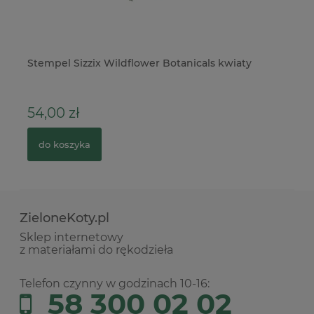
Stempel Sizzix Wildflower Botanicals kwiaty
Me
ko
54,00 zł
3
do koszyka
ZieloneKoty.pl
Sklep internetowy
z materiałami do rękodzieła
Telefon czynny w godzinach 10-16:
58 300 02 02