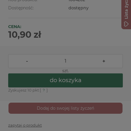
Lista życzeń
Dostępność:
dostępny
CENA:
10,90 zł
-
+
szt.
do koszyka
Zyskujesz
10
pkt [
?
]
Dodaj do swojej listy życzeń
zapytaj o produkt