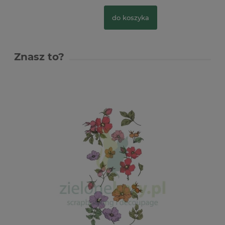
do koszyka
Znasz to?