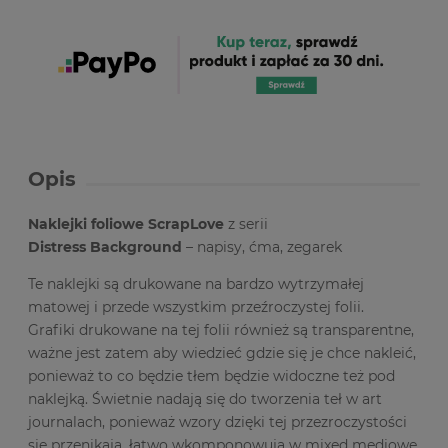
Opis
Naklejki foliowe ScrapLove
z serii
Distress Background
– napisy, ćma, zegarek
Te naklejki są drukowane na bardzo wytrzymałej
matowej i przede wszystkim przeźroczystej folii.
Grafiki drukowane na tej folii również są transparentne,
ważne jest zatem aby wiedzieć gdzie się je chce nakleić,
ponieważ to co będzie tłem będzie widoczne też pod
naklejką. Świetnie nadają się do tworzenia teł w art
journalach, ponieważ wzory dzięki tej przezroczystości
się przenikają, łatwo wkomponowują w mixed mediowe