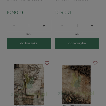
blue W odcieniach
kartki, koronka
niebieskiego ślub
10,90 zł
10,90 zł
-
+
-
+
szt.
szt.
do koszyka
do koszyka