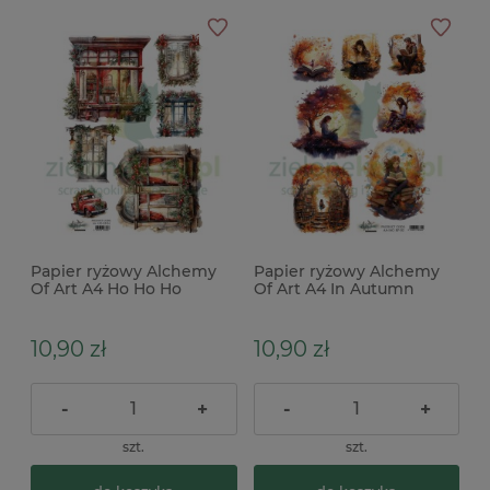
Papier ryżowy Alchemy
Papier ryżowy Alchemy
Of Art A4 Ho Ho Ho
Of Art A4 In Autumn
zimowe okna
Colors dziewczyna z
książką
10,90 zł
10,90 zł
-
+
-
+
szt.
szt.