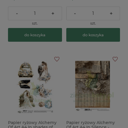
-
+
-
+
szt.
szt.
do koszyka
do koszyka
Papier ryżowy Alchemy
Papier ryżowy Alchemy
Of Art A4 In shades of
Of Art A4 In Silence -