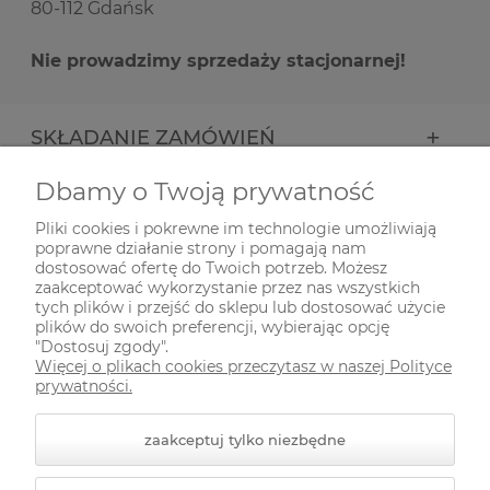
80-112 Gdańsk
Nie prowadzimy sprzedaży stacjonarnej!
SKŁADANIE ZAMÓWIEŃ
Dbamy o Twoją prywatność
INFORMACJE
Pliki cookies i pokrewne im technologie umożliwiają
poprawne działanie strony i pomagają nam
ODWIEDŹ NAS NA
dostosować ofertę do Twoich potrzeb. Możesz
zaakceptować wykorzystanie przez nas wszystkich
tych plików i przejść do sklepu lub dostosować użycie
plików do swoich preferencji, wybierając opcję
"Dostosuj zgody".
Więcej o plikach cookies przeczytasz w naszej Polityce
prywatności.
zaakceptuj tylko niezbędne
© 2026 zielonekoty.pl. Wszelkie prawa zastrzeżone.