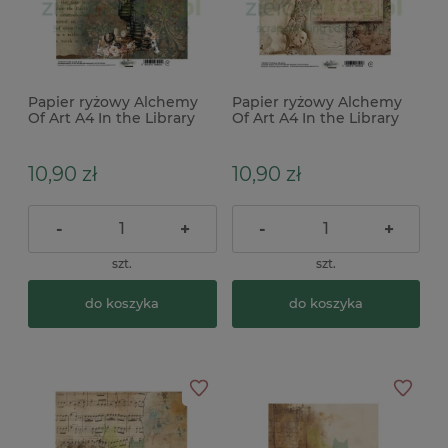
Papier ryżowy Alchemy
Papier ryżowy Alchemy
Of Art A4 In the Library
Of Art A4 In the Library
biblioteka druk
gałązka ptaszek
10,90 zł
10,90 zł
-
+
-
+
szt.
szt.
do koszyka
do koszyka