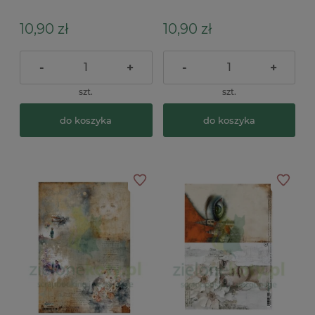
media
media
10,90 zł
10,90 zł
-
+
-
+
szt.
szt.
do koszyka
do koszyka