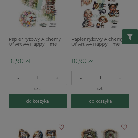
Papier ryżowy Alchemy
Papier ryżowy Alchemy
Of Art A4 Happy Time
Of Art A4 Happy Time
dzieci x
Girls niegrzeczne
dziewczynki x
10,90 zł
10,90 zł
-
+
-
+
szt.
szt.
do koszyka
do koszyka