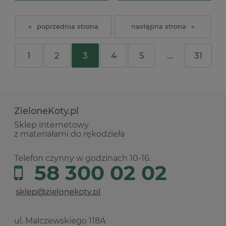
«
»
1
2
3
4
5
...
31
ZieloneKoty.pl
Sklep internetowy
z materiałami do rękodzieła
Telefon czynny w godzinach 10-16:
58 300 02 02
ul. Malczewskiego 118A