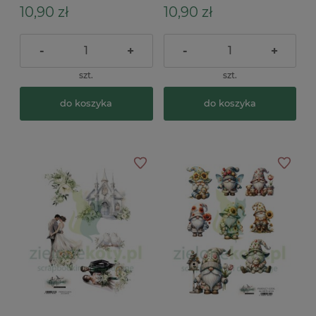
10,90 zł
10,90 zł
-
+
-
+
szt.
szt.
do koszyka
do koszyka