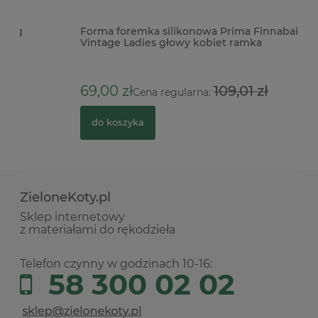
Forma foremka silikonowa Prima Finnabair
Dł
Vintage Ladies głowy kobiet ramka
2
69,00 zł
109,01 zł
Cena regularna:
do koszyka
ZieloneKoty.pl
Sklep internetowy
z materiałami do rękodzieła
Telefon czynny w godzinach 10-16:
58 300 02 02