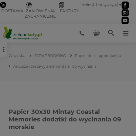
Select Language
▼
DOSTAWA
ZAMÓWIENIA
FAKTURY
ZAGRANICZNE
SCRAPBOOKING
Papier do scrapbookingu
Arkusze i zestawy z elementami do wycinania
Papier 30x30 Mintay Coastal
Memories dodatki do wycinania 09
morskie