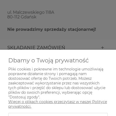
ul. Malczewskiego 118A
80-112 Gdańsk
Nie prowadzimy sprzedaży stacjonarnej!
SKŁADANIE ZAMÓWIEŃ
Dbamy o Twoją prywatność
INFORMACJE
Pliki cookies i pokrewne im technologie umożliwiają
poprawne działanie strony i pomagają nam
ODWIEDŹ NAS NA
dostosować ofertę do Twoich potrzeb. Możesz
zaakceptować wykorzystanie przez nas wszystkich
tych plików i przejść do sklepu lub dostosować użycie
plików do swoich preferencji, wybierając opcję
"Dostosuj zgody".
Więcej o plikach cookies przeczytasz w naszej Polityce
prywatności.