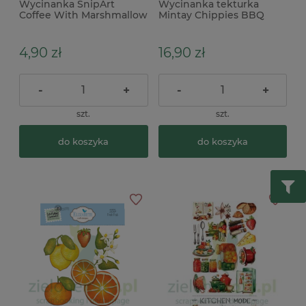
Wycinanka SnipArt
Wycinanka tekturka
Coffee With Marshmallow
Mintay Chippies BBQ
kawa z pianką x
4,90 zł
16,90 zł
-
+
-
+
szt.
szt.
do koszyka
do koszyka