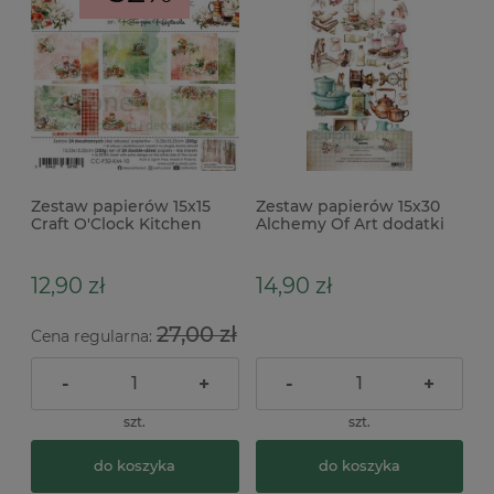
Zestaw papierów 15x15
Zestaw papierów 15x30
Craft O'Clock Kitchen
Alchemy Of Art dodatki
Mode
do wycinania Recipe for
happiness kuchnia
12,90 zł
14,90 zł
27,00 zł
Cena regularna:
-
+
-
+
szt.
szt.
do koszyka
do koszyka