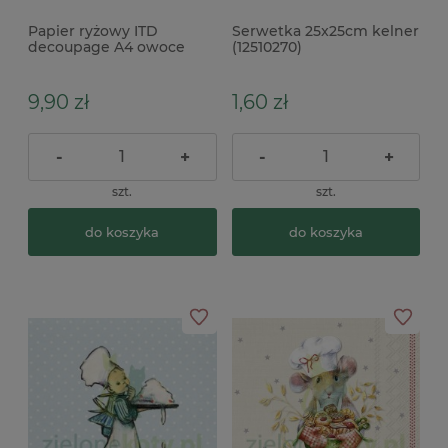
Papier ryżowy ITD
Serwetka 25x25cm kelner
decoupage A4 owoce
(12510270)
cytryny x
9,90 zł
1,60 zł
-
+
-
+
szt.
szt.
do koszyka
do koszyka