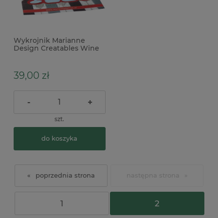
Wykrojnik Marianne
Design Creatables Wine
Tasting wino
39,00 zł
-
+
szt.
do koszyka
«
»
1
2