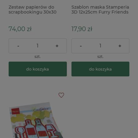
Zestaw papierów do
Szablon maska Stamperia
scrapbookingu 30x30
3D 12x25cm Furry Friends
Carta Bella Coffee Shop +
plamy po kubku
naklejki
74,00 zł
17,90 zł
-
+
-
+
szt.
szt.
do koszyka
do koszyka