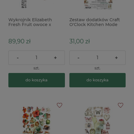
Wykrojnik Elizabeth
Zestaw dodatków Craft
Fresh Fruit owoce x
O'Clock Kitchen Mode
Kitchen & Food
89,90 zł
31,00 zł
-
+
-
+
szt.
szt.
do koszyka
do koszyka