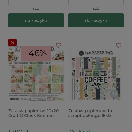
szt.
szt.
do koszyka
do koszyka
-46%
Zestaw papierów 20x20
Zestaw papierów do
Craft O'Clock Kitchen
scrapbookingu 15x15
Mode Mix kuchnia
Carta Bella Coffee Shop
19,90 zł
36,00 zł