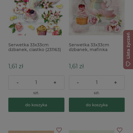
Lista życzeń
Serwetka 33x33cm
Serwetka 33x33cm
dzbanek, ciastko (231163)
dzbanek, mafinka
(13317040)
1,61 zł
1,61 zł
-
+
-
+
szt.
szt.
do koszyka
do koszyka