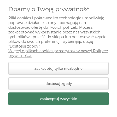
Dbamy o Twoją prywatność
INFORMACJE
Pliki cookies i pokrewne im technologie umożliwiają
poprawne działanie strony i pomagają nam
ODWIEDŹ NAS NA
dostosować ofertę do Twoich potrzeb. Możesz
zaakceptować wykorzystanie przez nas wszystkich
tych plików i przejść do sklepu lub dostosować użycie
plików do swoich preferencji, wybierając opcję
"Dostosuj zgody".
Więcej o plikach cookies przeczytasz w naszej Polityce
prywatności.
zaakceptuj tylko niezbędne
© 2026 zielonekoty.pl. Wszelkie prawa zastrzeżone.
dostosuj zgody
Styl graficzny ShopGadget.pl
Sklep internetowy Shoper
Premium
zaakceptuj wszystkie