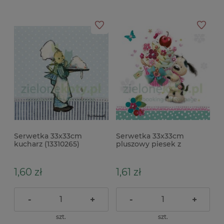
Serwetka 33x33cm
Serwetka 33x33cm
kucharz (13310265)
pluszowy piesek z
babeczką urodziny
(SDOG022301)
1,60 zł
1,61 zł
-
+
-
+
szt.
szt.