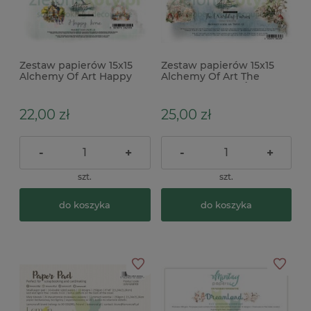
Zestaw papierów 15x15
Zestaw papierów 15x15
Alchemy Of Art Happy
Alchemy Of Art The
Time
World of Fairies Świat
Wróżek
22,00 zł
25,00 zł
-
+
-
+
szt.
szt.
do koszyka
do koszyka