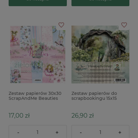
Zestaw papierów 30x30
Zestaw papierów do
ScrapAndMe Beauties
scrapbookingu 15x15
Alchemy Of Art Friends of
the Forest Przyjaciele lasu
17,00 zł
26,90 zł
-
+
-
+