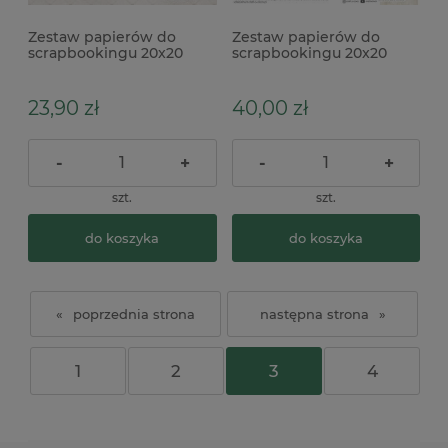
Zestaw papierów do
Zestaw papierów do
scrapbookingu 20x20
scrapbookingu 20x20
Alchemy Of Art The Baby
Craft O'Clock Baby Boy
Universe bazowe
23,90 zł
40,00 zł
-
+
-
+
szt.
szt.
do koszyka
do koszyka
«
»
1
2
3
4