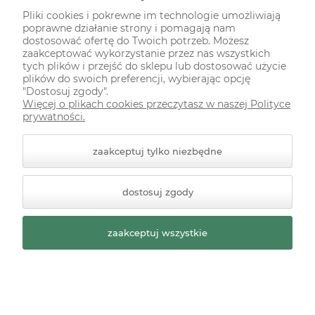
Pliki cookies i pokrewne im technologie umożliwiają
poprawne działanie strony i pomagają nam
ODWIEDŹ NAS NA
dostosować ofertę do Twoich potrzeb. Możesz
zaakceptować wykorzystanie przez nas wszystkich
tych plików i przejść do sklepu lub dostosować użycie
plików do swoich preferencji, wybierając opcję
"Dostosuj zgody".
Więcej o plikach cookies przeczytasz w naszej Polityce
prywatności.
zaakceptuj tylko niezbędne
© 2026 zielonekoty.pl. Wszelkie prawa zastrzeżone.
dostosuj zgody
Styl graficzny ShopGadget.pl
Sklep internetowy Shoper
Premium
zaakceptuj wszystkie