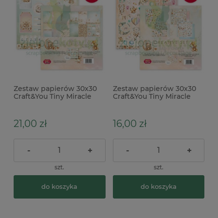
Zestaw papierów 30x30
Zestaw papierów 30x30
Craft&You Tiny Miracle
Craft&You Tiny Miracle
dodatki do wycinania
21,00 zł
16,00 zł
-
+
-
+
szt.
szt.
do koszyka
do koszyka