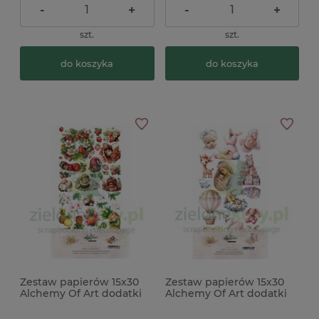
-
+
-
+
szt.
szt.
do koszyka
do koszyka
Zestaw papierów 15x30
Zestaw papierów 15x30
Alchemy Of Art dodatki
Alchemy Of Art dodatki
do wycinania My Little
do wycinania My Little
Baby fruits skrzaty owoce
Baby Girl