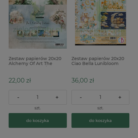
Zestaw papierów 20x20
Zestaw papierów 20x20
Alchemy Of Art The
Ciao Bella Lunibloom
World of Fairies Świat
Wróżek
22,00 zł
36,00 zł
-
+
-
+
szt.
szt.
do koszyka
do koszyka