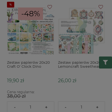
-48%
Zestaw papierów 20x20
Zestaw papierów 20x20
Craft O' Clock Dino
Lemoncraft Sweetheart
Adventures zestaw
dodatki do wycinania
specjalny
19,90 zł
26,00 zł
Cena regularna:
38,00 zł
-
+
-
+