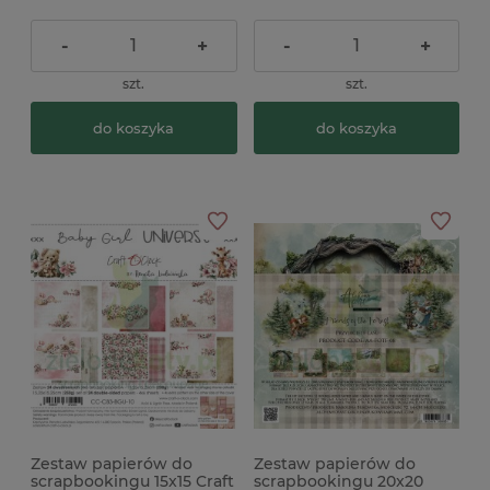
-
+
-
+
szt.
szt.
do koszyka
do koszyka
Zestaw papierów do
Zestaw papierów do
scrapbookingu 15x15 Craft
scrapbookingu 20x20