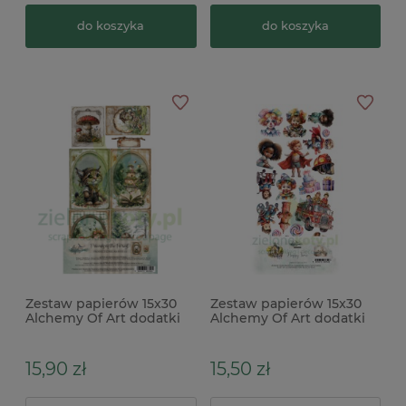
do koszyka
do koszyka
Zestaw papierów 15x30
Zestaw papierów 15x30
Alchemy Of Art dodatki
Alchemy Of Art dodatki
do wycinania Friends of
do wycinania Happy Time
the Forest Przyjaciele lasu
15,90 zł
15,50 zł