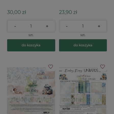
O'Clock Baby Girl
Alchemy Of Art Friends of
Universe
the Forest Przyjaciele lasu
30,00 zł
23,90 zł
-
+
-
+
szt.
szt.
do koszyka
do koszyka