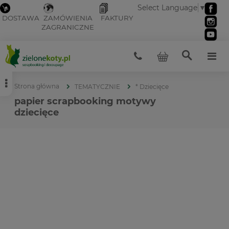
Select Language
▼
DOSTAWA
ZAMÓWIENIA
FAKTURY
ZAGRANICZNE
Strona główna
TEMATYCZNIE
* Dziecięce
papier scrapbooking motywy
dziecięce