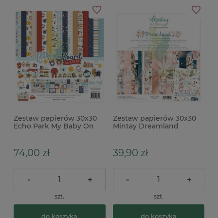
Zestaw papierów 30x30
Zestaw papierów 30x30
Echo Park My Baby On
Mintay Dreamland
Board It's a Boy! +
naklejki
74,00 zł
39,90 zł
-
+
-
+
szt.
szt.
do koszyka
do koszyka