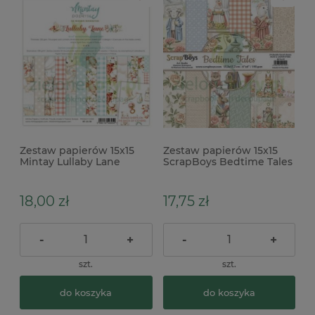
Zestaw papierów 15x15
Zestaw papierów 15x15
Mintay Lullaby Lane
ScrapBoys Bedtime Tales
18,00 zł
17,75 zł
-
+
-
+
szt.
szt.
do koszyka
do koszyka