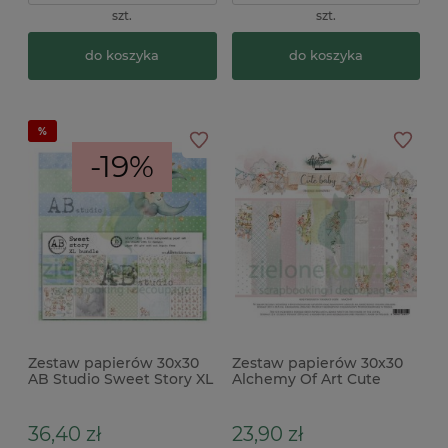
szt.
szt.
do koszyka
do koszyka
-19%
Zestaw papierów 30x30
Zestaw papierów 30x30
AB Studio Sweet Story XL
Alchemy Of Art Cute
Bundle
Baby x
36,40 zł
23,90 zł