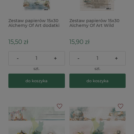
Zestaw papierów 15x30
Zestaw papierów 15x30
Alchemy Of Art dodatki
Alchemy Of Art Wild
do wycinania The World
Adventures dodatki do
of Fairies Świat Wróżek
wycinania zwierzęta safari
15,50 zł
15,90 zł
-
+
-
+
szt.
szt.
do koszyka
do koszyka