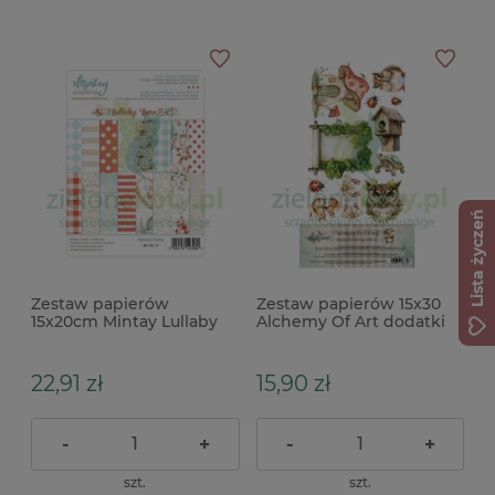
Lista życzeń
Zestaw papierów
Zestaw papierów 15x30
15x20cm Mintay Lullaby
Alchemy Of Art dodatki
Lane uzupełniający
do wycinania Friends of
the Forest Przyjaciele lasu
22,91 zł
15,90 zł
-
+
-
+
szt.
szt.