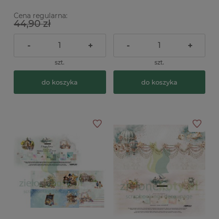
Cena regularna:
44,90 zł
-
+
-
+
szt.
szt.
do koszyka
do koszyka