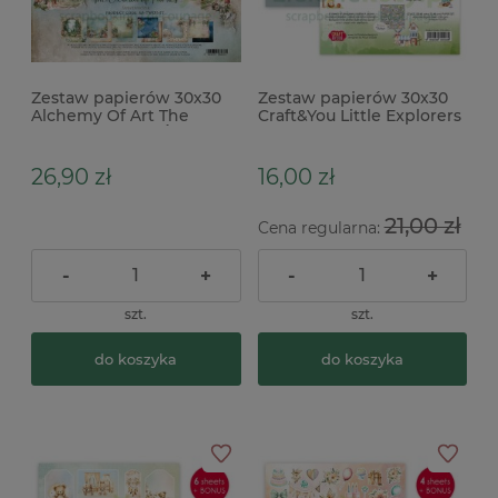
Zestaw papierów 30x30
Zestaw papierów 30x30
Alchemy Of Art The
Craft&You Little Explorers
World of Fairies Świat
Wróżek
26,90 zł
16,00 zł
21,00 zł
Cena regularna:
-
+
-
+
szt.
szt.
do koszyka
do koszyka