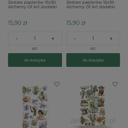
Zestaw papierów 15x30
Zestaw papierów 15x30
Alchemy Of Art dodatki
Alchemy Of Art dodatki
do wycinania The Baby
do wycinania The Baby
BOY
GIRL
15,90 zł
15,90 zł
-
+
-
+
szt.
szt.
do koszyka
do koszyka