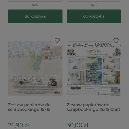
szt.
szt.
do koszyka
do koszyka
Zestaw papierów do
Zestaw papierów do
scrapbookingu 15x15
scrapbookingu 15x15 Craft
Alchemy Of Art The Baby
O'Clock Baby Boy
Universe
26,90 zł
30,00 zł