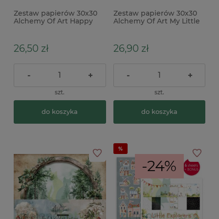
Zestaw papierów 30x30
Zestaw papierów 30x30
Alchemy Of Art Happy
Alchemy Of Art My Little
Time x
Baby
26,50 zł
26,90 zł
-
+
-
+
szt.
szt.
do koszyka
do koszyka
-24%