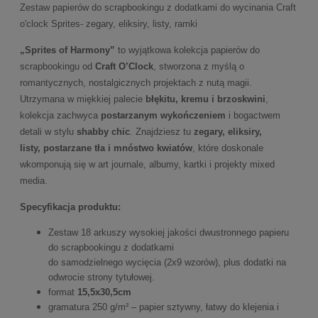
Zestaw papierów do scrapbookingu z dodatkami do wycinania Craft
o'clock Sprites- zegary, eliksiry, listy, ramki
„Sprites of Harmony”
to wyjątkowa kolekcja papierów do
scrapbookingu od
Craft O’Clock
, stworzona z myślą o
romantycznych, nostalgicznych projektach z nutą magii.
Utrzymana w miękkiej palecie
błękitu, kremu i brzoskwini
,
kolekcja zachwyca
postarzanym wykończeniem
i bogactwem
detali w stylu
shabby chic
. Znajdziesz tu
zegary, eliksiry,
listy, postarzane tła i mnóstwo kwiatów
, które doskonale
wkomponują się w art journale, albumy, kartki i projekty mixed
media.
Specyfikacja produktu:
Zestaw 18 arkuszy wysokiej jakości dwustronnego papieru
do scrapbookingu z dodatkami
do samodzielnego wycięcia (2x9 wzorów), plus dodatki na
odwrocie strony tytułowej.
format
15,5x30,5cm
gramatura 250 g/m² – papier sztywny, łatwy do klejenia i