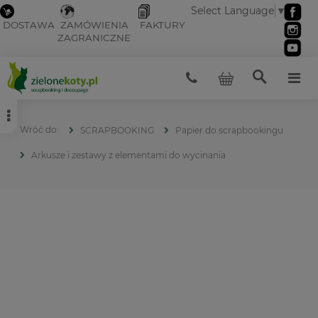
Select Language
▼
DOSTAWA
ZAMÓWIENIA
FAKTURY
ZAGRANICZNE
SCRAPBOOKING
Papier do scrapbookingu
Arkusze i zestawy z elementami do wycinania