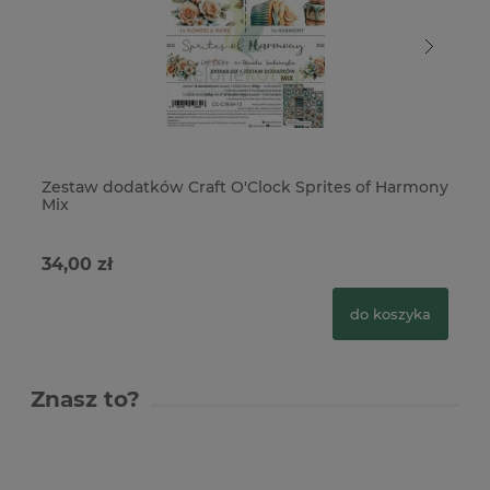
Zestaw dodatków Craft O'Clock Sprites of Harmony
Ze
Mix
O'
34,00 zł
29
do koszyka
Znasz to?