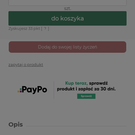
szt.
do koszyka
Zyskujesz
33
pkt [
?
]
Dodaj do swojej listy życzeń
zapytaj o produkt
Opis