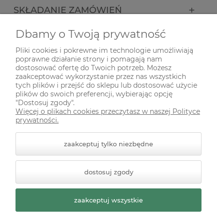
SKŁADANIE ZAMÓWIEŃ
Dbamy o Twoją prywatność
INFORMACJE
Pliki cookies i pokrewne im technologie umożliwiają
poprawne działanie strony i pomagają nam
ODWIEDŹ NAS NA
dostosować ofertę do Twoich potrzeb. Możesz
zaakceptować wykorzystanie przez nas wszystkich
tych plików i przejść do sklepu lub dostosować użycie
plików do swoich preferencji, wybierając opcję
"Dostosuj zgody".
Więcej o plikach cookies przeczytasz w naszej Polityce
prywatności.
zaakceptuj tylko niezbędne
© 2026 zielonekoty.pl. Wszelkie prawa zastrzeżone.
dostosuj zgody
Styl graficzny ShopGadget.pl
Sklep internetowy Shoper
Premium
zaakceptuj wszystkie