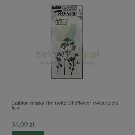
Szablon maska Tim Holtz Wildflower kwiaty zioła
Fo
łąka
St
34,00 zł
6