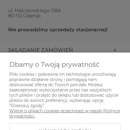
ul. Malczewskiego 118A
80-112 Gdańsk
Nie prowadzimy sprzedaży stacjonarnej!
SKŁADANIE ZAMÓWIEŃ
Dbamy o Twoją prywatność
INFORMACJE
Pliki cookies i pokrewne im technologie umożliwiają
poprawne działanie strony i pomagają nam
ODWIEDŹ NAS NA
dostosować ofertę do Twoich potrzeb. Możesz
zaakceptować wykorzystanie przez nas wszystkich
tych plików i przejść do sklepu lub dostosować użycie
plików do swoich preferencji, wybierając opcję
"Dostosuj zgody".
Więcej o plikach cookies przeczytasz w naszej Polityce
prywatności.