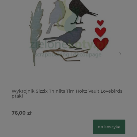
Wykrojnik Sizzix Thinlits Tim Holtz Vault Lovebirds
Wy
ptaki
76,00 zł
3
do koszyka