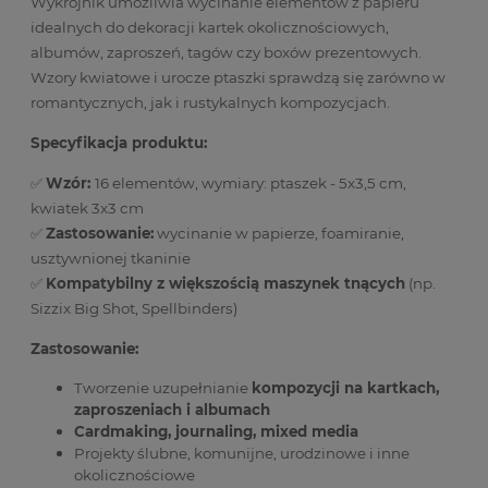
Wykrojnik umożliwia wycinanie elementów z papieru
idealnych do dekoracji kartek okolicznościowych,
albumów, zaproszeń, tagów czy boxów prezentowych.
Wzory kwiatowe i urocze ptaszki sprawdzą się zarówno w
romantycznych, jak i rustykalnych kompozycjach.
Specyfikacja produktu:
✅
Wzór:
16 elementów, wymiary: ptaszek - 5x3,5 cm,
kwiatek 3x3 cm
✅
Zastosowanie:
wycinanie w papierze, foamiranie,
usztywnionej tkaninie
✅
Kompatybilny z większością maszynek tnących
(np.
Sizzix Big Shot, Spellbinders)
Zastosowanie:
Tworzenie uzupełnianie
kompozycji na kartkach,
zaproszeniach i albumach
Cardmaking, journaling, mixed media
Projekty ślubne, komunijne, urodzinowe i inne
okolicznościowe