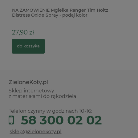
NA ZAMÓWIENIE Mgiełka Ranger Tim Holtz
Wy
Distress Oxide Spray - podaj kolor
kl
27,90 zł
5
do koszyka
ZieloneKoty.pl
Sklep internetowy
z materiałami do rękodzieła
Telefon czynny w godzinach 10-16:
58 300 02 02