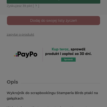
Zyskujesz
39
pkt [
?
]
Dodaj do swojej listy życzeń
zapytaj o produkt
Opis
Wykrojnik do scrapbookingu Stamperia Birds ptaki na
gałązkach