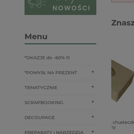
Znasz
Menu
*OKAZJE do -60% !!!
*POMYSŁ NA PREZENT
TEMATYCZNIE
SCRAPBOOKING
DECOUPAGE
Pudełko drewniane na chusteczki /
Gips dek
chustecznik prostokątny
wytrzyma
PREPARATY i NARZĘDZIA