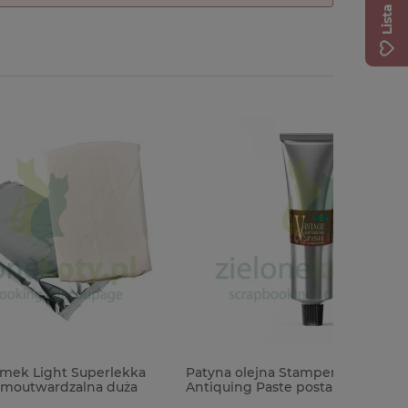
lekka
Patyna olejna Stamperia Vintage
Taśma kl
duża
Antiquing Paste postarzająca 170ml
50m bar