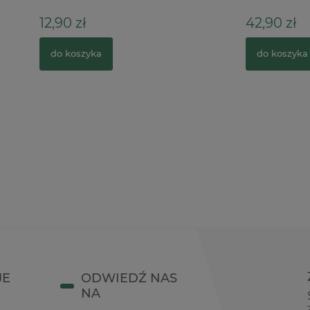
ł
42,90 zł
zyka
do koszyka
JE
ODWIEDŹ NAS
NA