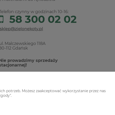
Telefon czynny w godzinach 10-16:
58 300 02 02
ul. Malczewskiego 118A
80-112 Gdańsk
Nie prowadzimy sprzedaży
stacjonarnej!
ich potrzeb. Możesz zaakceptować wykorzystanie przez nas
zgody".