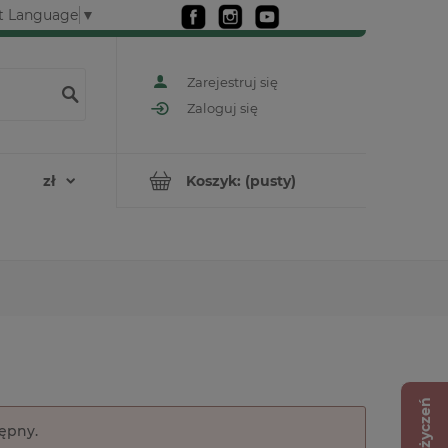
t Language
▼
Zarejestruj się
Zaloguj się
Koszyk:
(pusty)
Lista życzeń
tępny.