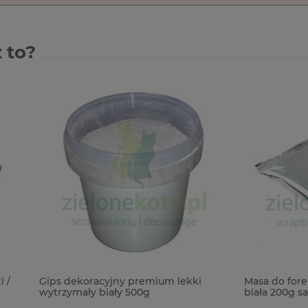
 to?
oracyjny premium lekki
Masa do foremek Light Super
ły biały 500g
biała 200g samoutwardzalna 