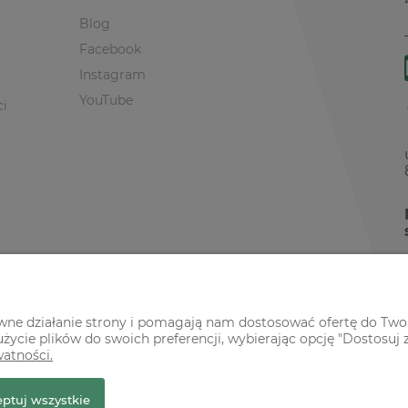
Blog
Facebook
Instagram
YouTube
ci
awne działanie strony i pomagają nam dostosować ofertę do Two
życie plików do swoich preferencji, wybierając opcję "Dostosuj 
watności.
r Premium
ptuj wszystkie