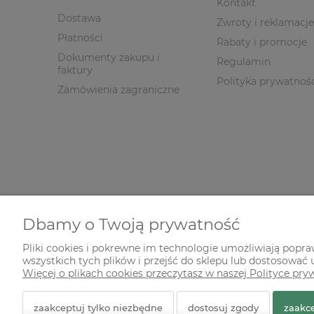
Kontakt
Dostawa
Zwroty i reklamacje
Płatności
Rabaty i promocje
Dokumenty zakupu i
Regulamin
faktury
Polityka prywatnoś
Zamówienia zagraniczne
Dbamy o Twoją prywatność
Pliki cookies i pokrewne im technologie umożliwiają popr
wszystkich tych plików i przejść do sklepu lub dostosować u
© 2026 zielonekoty.pl. Wszelkie prawa zastrzeżone.
Więcej o plikach cookies przeczytasz w naszej Polityce pry
Styl graficzny ShopGadget.pl
Sklep internetowy Shope
zaakceptuj tylko niezbędne
dostosuj zgody
zaakce