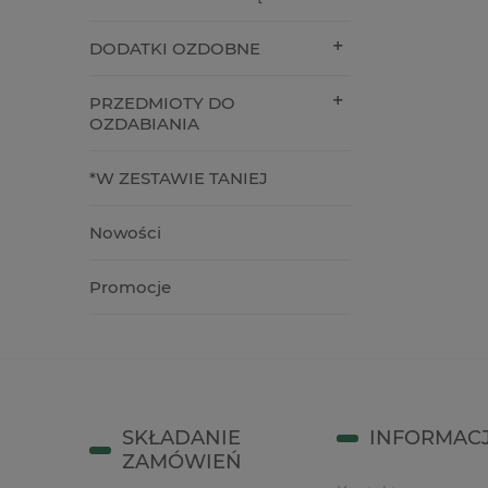
24,00 zł
12,90 z
DODATKI OZDOBNE
do koszyka
do kos
PRZEDMIOTY DO
OZDABIANIA
*W ZESTAWIE TANIEJ
Nowości
Promocje
SKŁADANIE
INFORMAC
ZAMÓWIEŃ