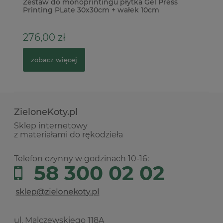
Zestaw do monoprintingu płytka Gel Press
Do
Printing PLate 30x30cm + wałek 10cm
Wi
276,00 zł
3
zobacz więcej
ZieloneKoty.pl
Sklep internetowy
z materiałami do rękodzieła
Telefon czynny w godzinach 10-16:
58 300 02 02
ul. Malczewskiego 118A