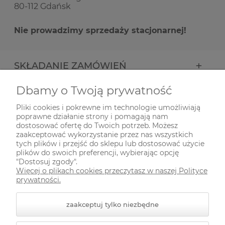
80-112 Gdańsk
Nie prowadzimy sprzedaży stacjonarnej!
SKŁADANIE ZAMÓWIEŃ
Dbamy o Twoją prywatność
INFORMACJE
Pliki cookies i pokrewne im technologie umożliwiają
poprawne działanie strony i pomagają nam
ODWIEDŹ NAS NA
dostosować ofertę do Twoich potrzeb. Możesz
zaakceptować wykorzystanie przez nas wszystkich
tych plików i przejść do sklepu lub dostosować użycie
plików do swoich preferencji, wybierając opcję
"Dostosuj zgody".
Więcej o plikach cookies przeczytasz w naszej Polityce
prywatności.
zaakceptuj tylko niezbędne