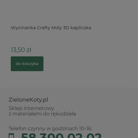
Wykrojnik Sizzix Tim Holtz Thinlits Vault Industrial
P
rury, tryby
5
49,00 zł
74,00 zł
Cena regularna:
do koszyka
ZieloneKoty.pl
Sklep internetowy
z materiałami do rękodzieła
Telefon czynny w godzinach 10-16:
58 300 02 02