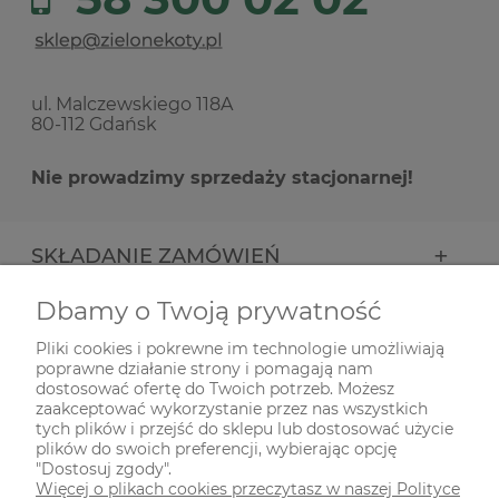
ul. Malczewskiego 118A
80-112 Gdańsk
Nie prowadzimy sprzedaży stacjonarnej!
SKŁADANIE ZAMÓWIEŃ
Dbamy o Twoją prywatność
INFORMACJE
Pliki cookies i pokrewne im technologie umożliwiają
poprawne działanie strony i pomagają nam
ODWIEDŹ NAS NA
dostosować ofertę do Twoich potrzeb. Możesz
zaakceptować wykorzystanie przez nas wszystkich
tych plików i przejść do sklepu lub dostosować użycie
plików do swoich preferencji, wybierając opcję
"Dostosuj zgody".
Więcej o plikach cookies przeczytasz w naszej Polityce