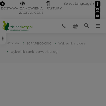
Select Language
▼
DOSTAWA
ZAMÓWIENIA
FAKTURY
ZAGRANICZNE
SCRAPBOOKING
Wykrojniki i foldery
Wykrojniki ramki, serwetki, brzegi