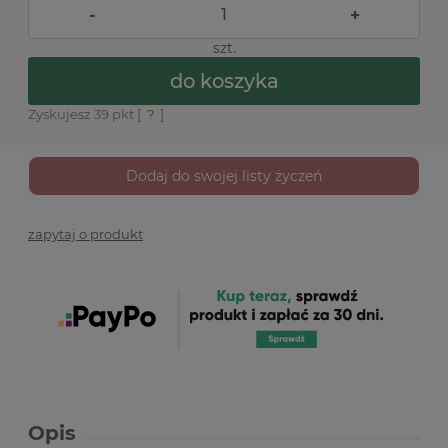
-
+
szt.
do koszyka
Zyskujesz
39
pkt [
?
]
Dodaj do swojej listy życzeń
zapytaj o produkt
Opis