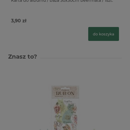
Karta do albumu / baza 30x30cm beermata / 1szt.
Te
3,90 zł
1,
do koszyka
Znasz to?