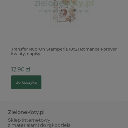
Transfer Rub-On Stamperia 10x21 Romance Forever
Bo
kwiaty, napisy
p
12,90 zł
2
do koszyka
ZieloneKoty.pl
Sklep internetowy
z materiałami do rękodzieła