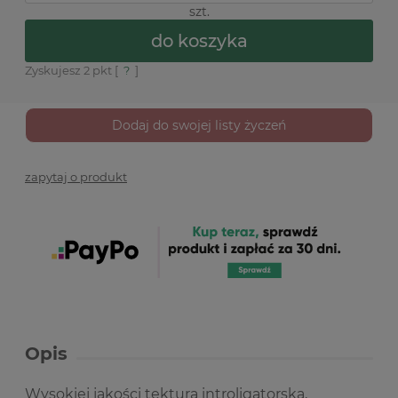
szt.
do koszyka
Zyskujesz
2
pkt [
?
]
Dodaj do swojej listy życzeń
zapytaj o produkt
Opis
Wysokiej jakości tektura introligatorska,