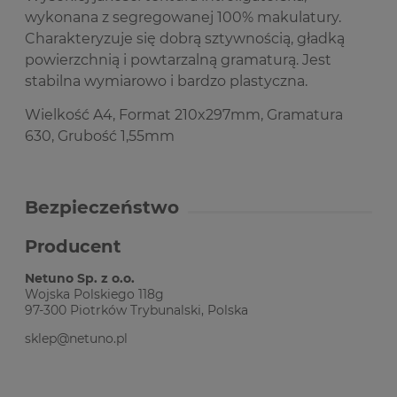
wykonana z segregowanej 100% makulatury.
Charakteryzuje się dobrą sztywnością, gładką
powierzchnią i powtarzalną gramaturą. Jest
stabilna wymiarowo i bardzo plastyczna.
Wielkość A4, Format 210x297mm, Gramatura
630, Grubość 1,55mm
Bezpieczeństwo
Producent
Netuno Sp. z o.o.
Wojska Polskiego 118g
97-300 Piotrków Trybunalski, Polska
sklep@netuno.pl