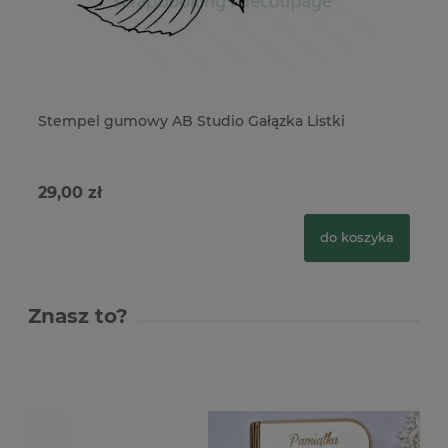
Stempel gumowy AB Studio Gałązka Listki
St
lis
29,00 zł
29
do koszyka
Znasz to?