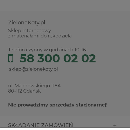
ZieloneKoty.pl
Sklep internetowy
z materiałami do rękodzieła
Telefon czynny w godzinach 10-16:
58 300 02 02
ul. Malczewskiego 118A
80-112 Gdańsk
Nie prowadzimy sprzedaży stacjonarnej!
SKŁADANIE ZAMÓWIEŃ