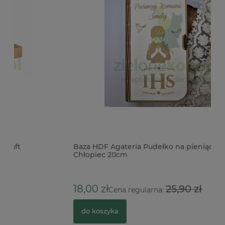
Baza HDF Agateria Pudełko na pieniądze Komunia
Fo
Chłopiec 20cm
o
18,00 zł
25,90 zł
7
Cena regularna:
do koszyka