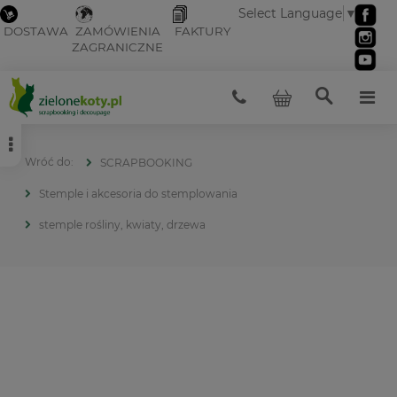
Select Language
▼
DOSTAWA
ZAMÓWIENIA
FAKTURY
ZAGRANICZNE
SCRAPBOOKING
Stemple i akcesoria do stemplowania
stemple rośliny, kwiaty, drzewa