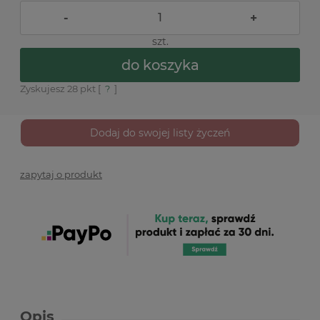
-
+
szt.
do koszyka
Zyskujesz
28
pkt [
?
]
Dodaj do swojej listy życzeń
zapytaj o produkt
Opis