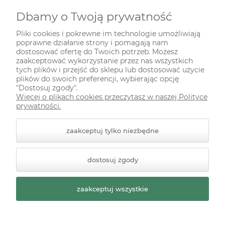
Dbamy o Twoją prywatność
INFORMACJE
Pliki cookies i pokrewne im technologie umożliwiają
poprawne działanie strony i pomagają nam
ODWIEDŹ NAS NA
dostosować ofertę do Twoich potrzeb. Możesz
zaakceptować wykorzystanie przez nas wszystkich
tych plików i przejść do sklepu lub dostosować użycie
plików do swoich preferencji, wybierając opcję
"Dostosuj zgody".
Więcej o plikach cookies przeczytasz w naszej Polityce
prywatności.
zaakceptuj tylko niezbędne
© 2026 zielonekoty.pl. Wszelkie prawa zastrzeżone.
dostosuj zgody
Styl graficzny ShopGadget.pl
Sklep internetowy Shoper
Premium
zaakceptuj wszystkie