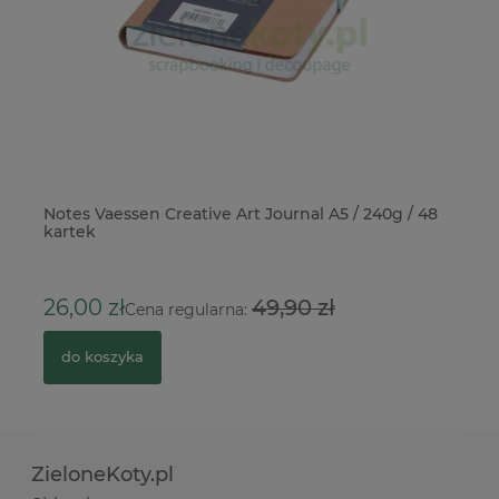
ne
Notes Vaessen Creative Art Journal A5 / 240g / 48
Fo
kartek
St
6
26,00 zł
49,90 zł
Cena regularna:
do koszyka
ZieloneKoty.pl