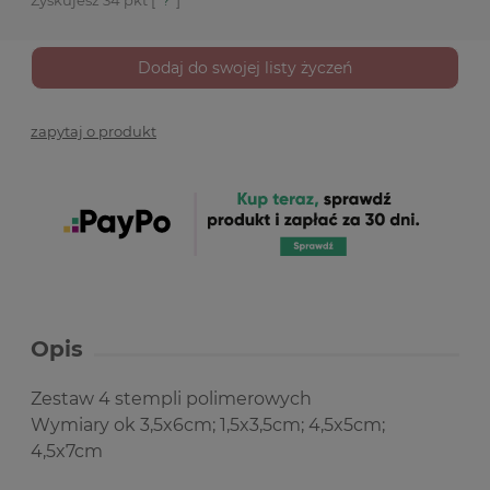
Zyskujesz
34
pkt [
?
]
Dodaj do swojej listy życzeń
zapytaj o produkt
Opis
Zestaw 4 stempli polimerowych
Wymiary ok 3,5x6cm; 1,5x3,5cm; 4,5x5cm;
4,5x7cm