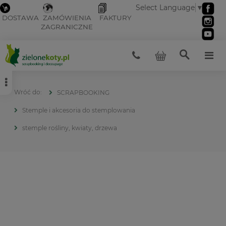
Select Language
▼
DOSTAWA
ZAMÓWIENIA
FAKTURY
ZAGRANICZNE
SCRAPBOOKING
Stemple i akcesoria do stemplowania
stemple rośliny, kwiaty, drzewa