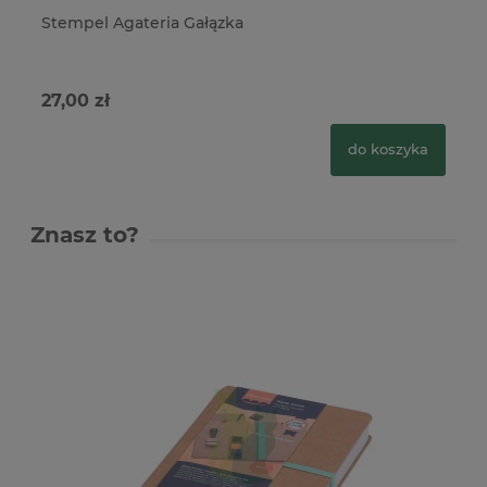
Stempel Agateria Gałązka
St
27,00 zł
25
do koszyka
Znasz to?