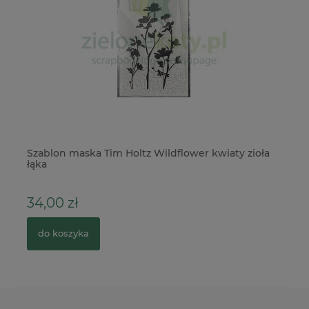
Szablon maska Tim Holtz Wildflower kwiaty zioła
Pu
łąka
34,00 zł
5
do koszyka