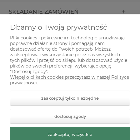
SKŁADANIE ZAMÓWIEŃ
Dbamy o Twoją prywatność
INFORMACJE
Pliki cookies i pokrewne im technologie umożliwiają
poprawne działanie strony i pomagają nam
ODWIEDŹ NAS NA
dostosować ofertę do Twoich potrzeb. Możesz
zaakceptować wykorzystanie przez nas wszystkich
tych plików i przejść do sklepu lub dostosować użycie
plików do swoich preferencji, wybierając opcję
"Dostosuj zgody".
Więcej o plikach cookies przeczytasz w naszej Polityce
prywatności.
zaakceptuj tylko niezbędne
© 2026 zielonekoty.pl. Wszelkie prawa zastrzeżone.
dostosuj zgody
Styl graficzny ShopGadget.pl
Sklep internetowy Shoper
Premium
zaakceptuj wszystkie