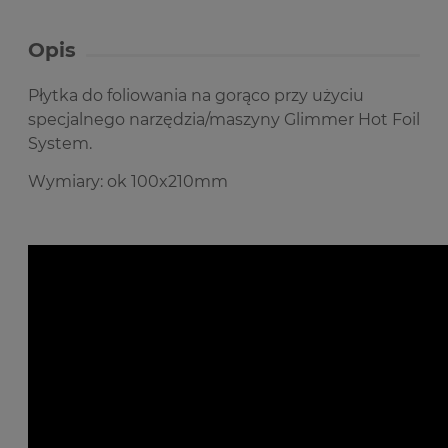
Opis
Płytka do foliowania na gorąco przy użyciu
specjalnego narzędzia/maszyny Glimmer Hot Foil
System.
Wymiary: ok 100x210mm