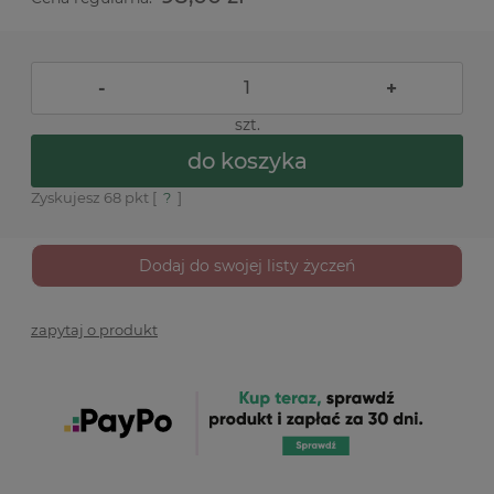
-
+
szt.
do koszyka
Zyskujesz
68
pkt [
?
]
Dodaj do swojej listy życzeń
zapytaj o produkt