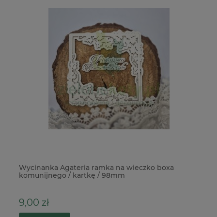
Wycinanka Agateria ramka na wieczko boxa
Pu
komunijnego / kartkę / 98mm
9,00 zł
4