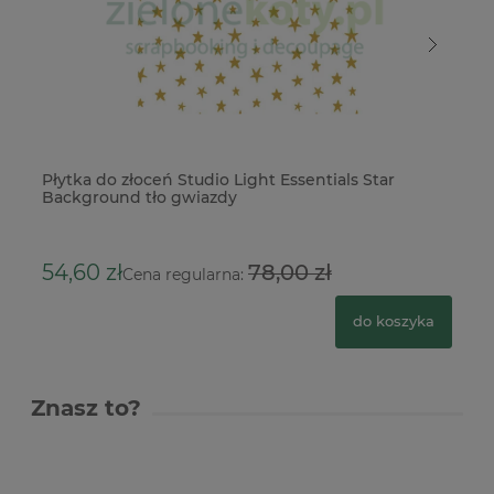
Płytka do złoceń Studio Light Essentials Star
Pł
Background tło gwiazdy
Ba
54,60 zł
78,00 zł
5
Cena regularna:
do koszyka
Znasz to?