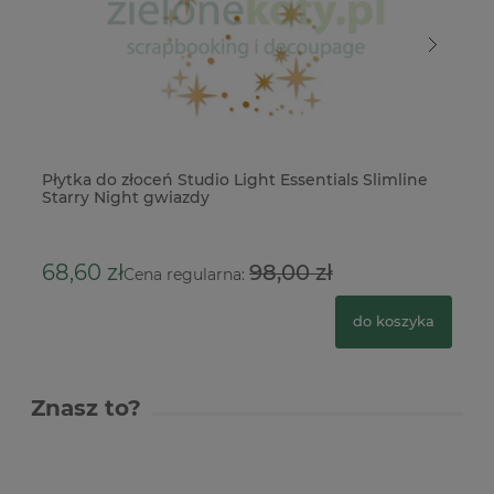
Płytka do złoceń Studio Light Essentials Slimline
Pł
Starry Night gwiazdy
Ba
68,60 zł
98,00 zł
5
Cena regularna:
do koszyka
Znasz to?