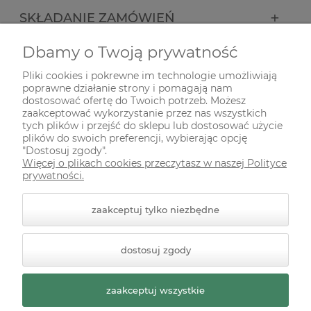
SKŁADANIE ZAMÓWIEŃ
Dbamy o Twoją prywatność
INFORMACJE
Pliki cookies i pokrewne im technologie umożliwiają
poprawne działanie strony i pomagają nam
ODWIEDŹ NAS NA
dostosować ofertę do Twoich potrzeb. Możesz
zaakceptować wykorzystanie przez nas wszystkich
tych plików i przejść do sklepu lub dostosować użycie
plików do swoich preferencji, wybierając opcję
"Dostosuj zgody".
Więcej o plikach cookies przeczytasz w naszej Polityce
prywatności.
zaakceptuj tylko niezbędne
© 2026 zielonekoty.pl. Wszelkie prawa zastrzeżone.
dostosuj zgody
Styl graficzny ShopGadget.pl
Sklep internetowy Shoper
Premium
zaakceptuj wszystkie