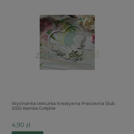
Wycinanka tekturka Kreatywna Pracownia Ślub
Wy
2025 Ramka Gołębie
ko
4,90 zł
9