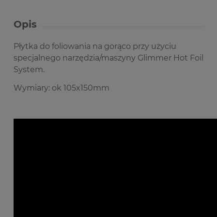
Opis
Płytka do foliowania na gorąco przy użyciu
specjalnego narzędzia/maszyny Glimmer Hot Foil
System.
Wymiary: ok 105x150mm