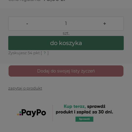
-
+
szt.
do koszyka
Zyskujesz
54
pkt [
?
]
Dodaj do swojej listy życzeń
zapytaj o produkt