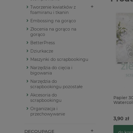
Tworzenie kwiatków z
foamiranu i tkanin
Embossing na gorąco
Złocenia na gorąco na
gorąco
BetterPress
Dziurkacze
Maszynki do scrapbookingu
Narzędzia do cięcia i
bigowania
Narzędzia do
scrapbookingu pozostałe
Akcesoria do
Papier 
scrapbookingu
Watercol
Organizacja i
przechowywanie
3,90 zł
DECOUPAGE
do kos