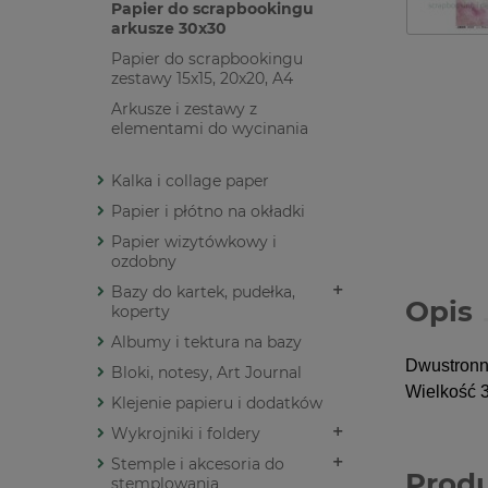
Papier do scrapbookingu
arkusze 30x30
Papier do scrapbookingu
zestawy 15x15, 20x20, A4
Arkusze i zestawy z
elementami do wycinania
Kalka i collage paper
Papier i płótno na okładki
Papier wizytówkowy i
ozdobny
Bazy do kartek, pudełka,
Opis
koperty
Albumy i tektura na bazy
Dwustronn
Bloki, notesy, Art Journal
Wielkość 3
Klejenie papieru i dodatków
Wykrojniki i foldery
Stemple i akcesoria do
Prod
stemplowania