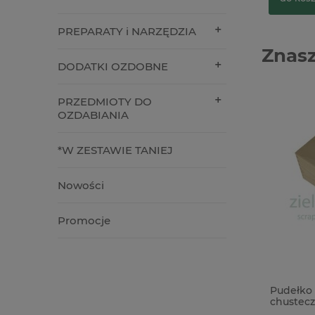
PREPARATY i NARZĘDZIA
Znasz
DODATKI OZDOBNE
PRZEDMIOTY DO
OZDABIANIA
*W ZESTAWIE TANIEJ
Nowości
Promocje
Metalowa zawieszka butelka 28mm
Pudełko 
k.srebrny wino
chustecz