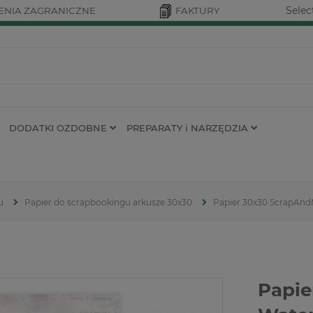
Selec
NIA ZAGRANICZNE
FAKTURY
DODATKI OZDOBNE
PREPARATY i NARZĘDZIA
u
Papier do scrapbookingu arkusze 30x30
Papier 30x30 ScrapAnd
Papie