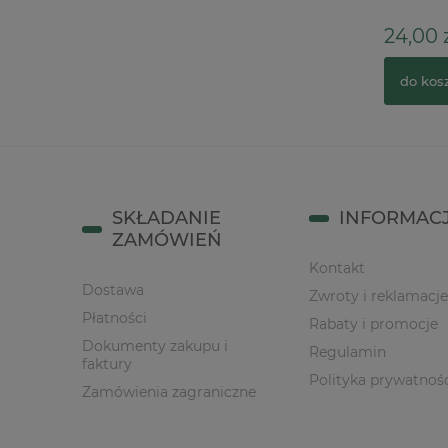
1,90 zł
24,00 z
do koszyka
do kos
SKŁADANIE
INFORMAC
ZAMÓWIEŃ
Kontakt
Dostawa
Zwroty i reklamacje
Płatności
Rabaty i promocje
Dokumenty zakupu i
Regulamin
faktury
Polityka prywatnoś
Zamówienia zagraniczne