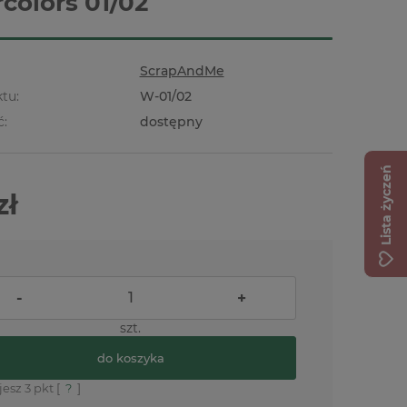
colors 01/02
ScrapAndMe
tu:
W-01/02
ć:
dostępny
Lista życzeń
zł
-
+
szt.
do koszyka
jesz
3
pkt [
?
]