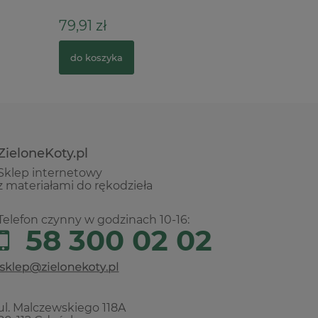
79,91 zł
74,00 z
do koszyka
do kosz
ZieloneKoty.pl
Sklep internetowy
z materiałami do rękodzieła
Telefon czynny w godzinach 10-16:
58 300 02 02
ul. Malczewskiego 118A