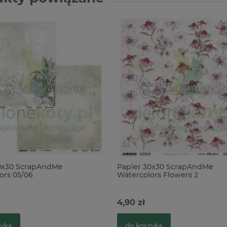
30x30 ScrapAndMe
Papier 30x30 ScrapAndMe
ors 05/06
Watercolors Flowers 2
4,90 zł
zyka
do koszyka