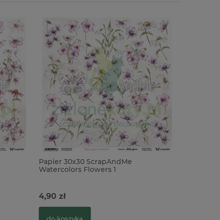
Papier 30x30 ScrapAndMe
Zestaw p
Watercolors Flowers 1
Watercolo
4,90 zł
22,00 zł
do koszyka
do kosz