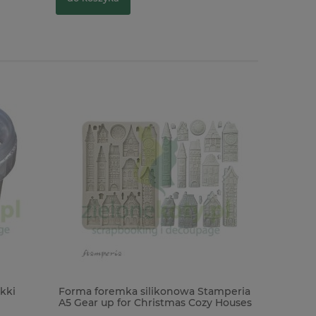
kki
Forma foremka silikonowa Stamperia
Wykrojnik
A5 Gear up for Christmas Cozy Houses
Vault Edg
domki