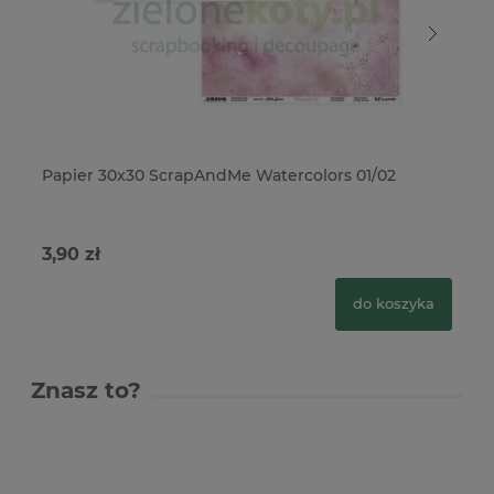
Papier 30x30 ScrapAndMe Watercolors 01/02
Pa
3,90 zł
4,
do koszyka
Znasz to?