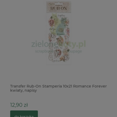
Transfer Rub-On Stamperia 10x21 Romance Forever
Wy
kwiaty, napisy
De
12,90 zł
5
do koszyka