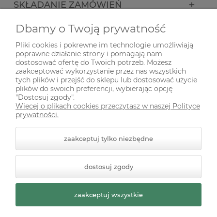
SKŁADANIE ZAMÓWIEŃ
Dbamy o Twoją prywatność
INFORMACJE
Pliki cookies i pokrewne im technologie umożliwiają
poprawne działanie strony i pomagają nam
ODWIEDŹ NAS NA
dostosować ofertę do Twoich potrzeb. Możesz
zaakceptować wykorzystanie przez nas wszystkich
tych plików i przejść do sklepu lub dostosować użycie
plików do swoich preferencji, wybierając opcję
"Dostosuj zgody".
Więcej o plikach cookies przeczytasz w naszej Polityce
prywatności.
zaakceptuj tylko niezbędne
© 2026 zielonekoty.pl. Wszelkie prawa zastrzeżone.
dostosuj zgody
Styl graficzny ShopGadget.pl
Sklep internetowy Shoper
Premium
zaakceptuj wszystkie