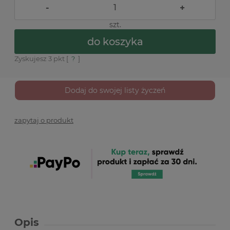
-
+
szt.
do koszyka
Zyskujesz
3
pkt [
?
]
Dodaj do swojej listy życzeń
zapytaj o produkt
Opis