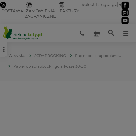
Select Language
▼
DOSTAWA
ZAMÓWIENIA
FAKTURY
ZAGRANICZNE
SCRAPBOOKING
Papier do scrapbookingu
Papier do scrapbookingu arkusze 30x30