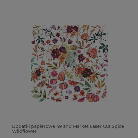
ie
Dodatki papierowe 49 and Market Laser Cut Spice
Wy
Wildflower
ko