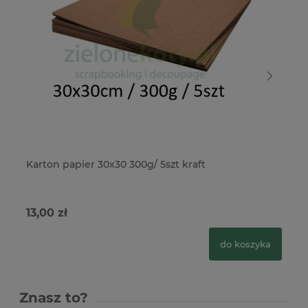
Karton papier 30x30 300g/ 5szt kraft
Ka
13,00 zł
13
do koszyka
Znasz to?