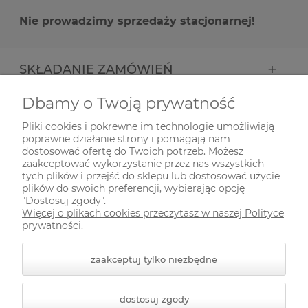
Nie prowadzimy sprzedaży stacjonarnej!
SKŁADANIE ZAMÓWIEŃ
Dbamy o Twoją prywatność
INFORMACJE
Pliki cookies i pokrewne im technologie umożliwiają
poprawne działanie strony i pomagają nam
ODWIEDŹ NAS NA
dostosować ofertę do Twoich potrzeb. Możesz
zaakceptować wykorzystanie przez nas wszystkich
tych plików i przejść do sklepu lub dostosować użycie
plików do swoich preferencji, wybierając opcję
"Dostosuj zgody".
Więcej o plikach cookies przeczytasz w naszej Polityce
prywatności.
zaakceptuj tylko niezbędne
© 2026 zielonekoty.pl. Wszelkie prawa zastrzeżone.
dostosuj zgody
Styl graficzny ShopGadget.pl
Sklep internetowy Shoper