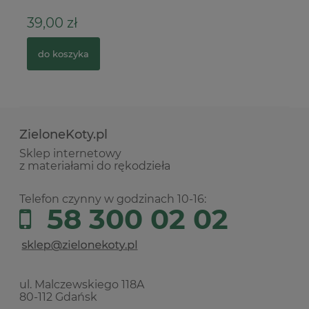
39,00 zł
9
do koszyka
ZieloneKoty.pl
Sklep internetowy
z materiałami do rękodzieła
Telefon czynny w godzinach 10-16:
58 300 02 02
ul. Malczewskiego 118A
80-112 Gdańsk