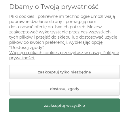
Dbamy o Twoją prywatność
INFORMACJE
Pliki cookies i pokrewne im technologie umożliwiają
poprawne działanie strony i pomagają nam
ODWIEDŹ NAS NA
dostosować ofertę do Twoich potrzeb. Możesz
zaakceptować wykorzystanie przez nas wszystkich
tych plików i przejść do sklepu lub dostosować użycie
plików do swoich preferencji, wybierając opcję
"Dostosuj zgody".
Więcej o plikach cookies przeczytasz w naszej Polityce
prywatności.
zaakceptuj tylko niezbędne
© 2026 zielonekoty.pl. Wszelkie prawa zastrzeżone.
dostosuj zgody
Styl graficzny ShopGadget.pl
Sklep internetowy Shoper
Premium
zaakceptuj wszystkie