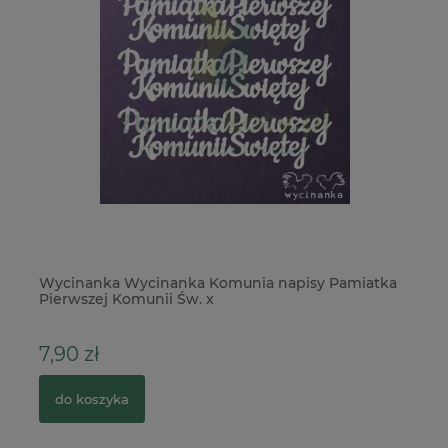
Wycinanka Wycinanka Komunia napisy Pamiatka
Do
Pierwszej Komunii Św. x
Vi
7,90 zł
3
do koszyka