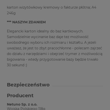
karton wizytówkowy kremowy o fakturze płótna; A4
246g
*** NASZYM ZDANIEM
Elegancki karton idealny do baz kartkowych.
Samodzielnie wycinanie baz daje tez możliwość
swobodnego wyboru ich rozmiaru i kształtu. A jezeli
uważasz, że jest to zbyt pracochłonne - polecam zajrzeć
do działu z narzędziami i obejrzeć trymer z możliwością
bigowania - wtedy przygotowanie bazy będzie trwało
30 sekund :)
Bezpieczeństwo
Producent
Netuno Sp. z o.o.
Wojska Polskiego 118g