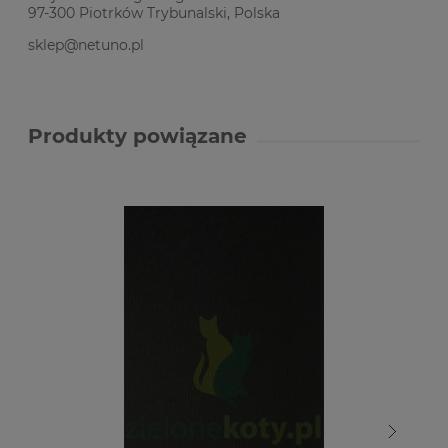
97-300 Piotrków Trybunalski, Polska
sklep@netuno.pl
Produkty powiązane