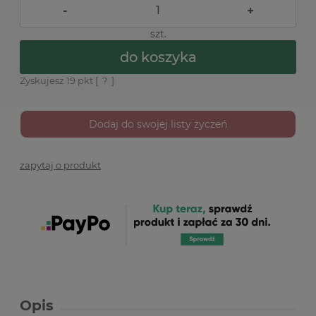
-
+
szt.
do koszyka
Zyskujesz
19
pkt [
?
]
Dodaj do swojej listy życzeń
zapytaj o produkt
Opis