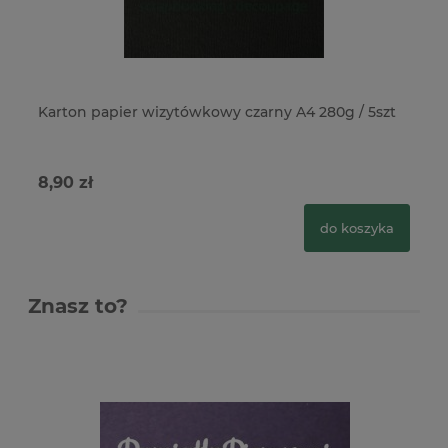
Karton papier wizytówkowy czarny A4 280g / 5szt
Ka
8,90 zł
7,
do koszyka
Znasz to?