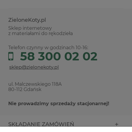
ZieloneKoty.pl
Sklep internetowy
z materiałami do rękodzieła
Telefon czynny w godzinach 10-16:
58 300 02 02
ul. Malczewskiego 118A
80-112 Gdańsk
Nie prowadzimy sprzedaży stacjonarnej!
SKŁADANIE ZAMÓWIEŃ