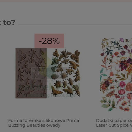
 to?
-28%
remka silikonowa Prima
Dodatki papierowe 49 and M
Beauties owady
Laser Cut Spice Wildflower