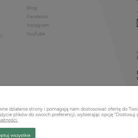
Blog
Facebook
Instagram
YouTube
ci
awne działanie strony i pomagają nam dostosować ofertę do Two
życie plików do swoich preferencji, wybierając opcję "Dostosuj 
watności.
r Premium
ptuj wszystkie