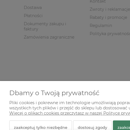
Kontakt
Dostawa
Zwroty i reklamacje
Płatności
Rabaty i promocje
Dokumenty zakupu i
Regulamin
faktury
Polityka prywatnoś
Zamówienia zagraniczne
Dbamy o Twoją prywatność
Pliki cookies i pokrewne im technologie umożliwiają popr
wszystkich tych plików i przejść do sklepu lub dostosować u
© 2026 zielonekoty.pl. Wszelkie prawa zastrzeżone.
Więcej o plikach cookies przeczytasz w naszej Polityce pry
Styl graficzny ShopGadget.pl
Sklep internetowy Shope
zaakceptuj tylko niezbędne
dostosuj zgody
zaakce