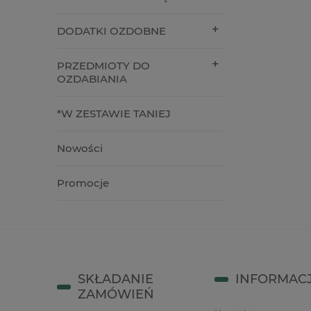
58,90 zł
79,00 z
DODATKI OZDOBNE
do koszyka
do kos
PRZEDMIOTY DO
OZDABIANIA
*W ZESTAWIE TANIEJ
Nowości
Promocje
SKŁADANIE
INFORMAC
ZAMÓWIEŃ