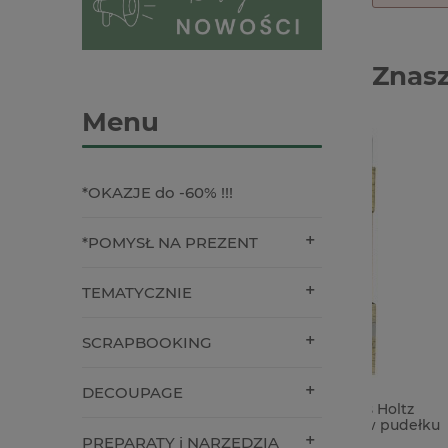
Znasz
Menu
*OKAZJE do -60% !!!
*POMYSŁ NA PREZENT
TEMATYCZNIE
SCRAPBOOKING
DECOUPAGE
Nożyczki Tonic Tim Studios Holtz
Forma fo
Haberdashery Scissors 5" w pudełku
Buzzing 
PREPARATY i NARZĘDZIA