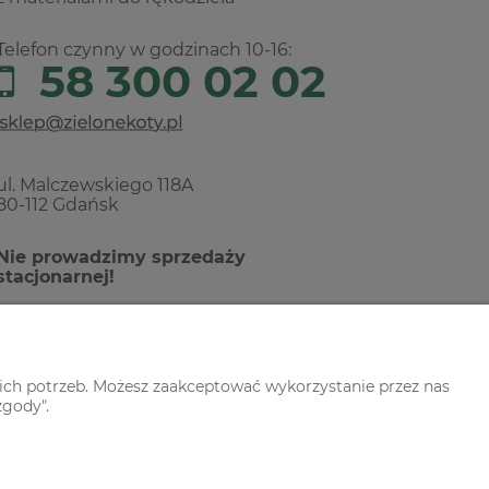
Telefon czynny w godzinach 10-16:
58 300 02 02
ul. Malczewskiego 118A
80-112 Gdańsk
Nie prowadzimy sprzedaży
stacjonarnej!
ich potrzeb. Możesz zaakceptować wykorzystanie przez nas
zgody".