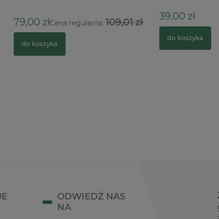
39,00 zł
ł
109,01 zł
Cena regularna:
do koszyka
zyka
JE
ODWIEDŹ NAS
NA