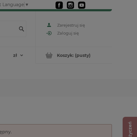
t Language
▼
Zarejestruj się
Zaloguj się
Koszyk:
(pusty)
Lista życzeń
tępny.