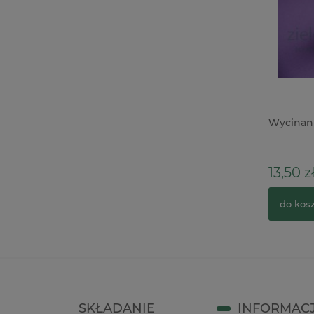
Baza HDF Agateria Pudełko na
Wycinank
pieniądze Komunia Dziewczynka
20cm
13,50 z
18,00 zł
25,90 zł
Cena regularna:
do kos
do koszyka
SKŁADANIE
INFORMAC