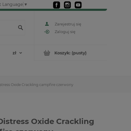
t Language
▼
Zarejestruj się
Zaloguj się
Koszyk:
(pusty)
stress Oxide Crackling campfire czerwony
Distress Oxide Crackling