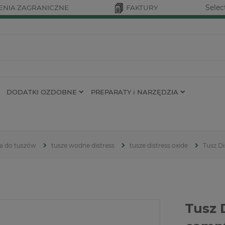
Selec
NIA ZAGRANICZNE
FAKTURY
DODATKI OZDOBNE
PREPARATY i NARZĘDZIA
ia do tuszów
tusze wodne distress
tusze distress oxide
Tusz Di
Tusz 