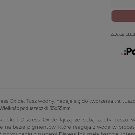
zapytaj o p
ress Oxide. Tusz wodny, nadaje się do tworzenia tła, tu
Wielkość poduszeczki: 55x55mm
kolekcji Distress Oxide łączą ze sobą zalety tuszu
e na bazie pigmentów, które reagują z woda w procesie
 porównaniu z tuszami Disress Ink mają bardziej inten