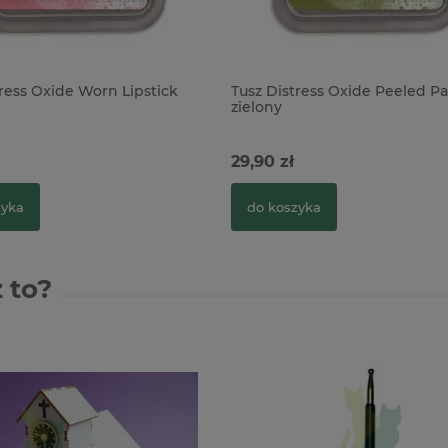
tress Oxide Worn Lipstick
Tusz Distress Oxide Peeled Pa
zielony
29,90 zł
zyka
do koszyka
 to?