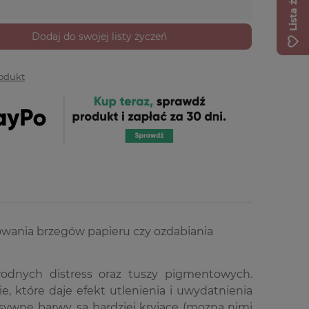
Lista życzeń
Dodaj do swojej listy życzeń
rodukt
szowania brzegów papieru czy ozdabiania
 wodnych distress oraz tuszy pigmentowych.
, które daje efekt utlenienia i uwydatnienia
sywne barwy, są bardziej kryjące (mozna nimi