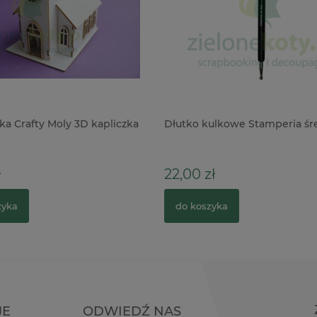
a Crafty Moly 3D kapliczka
Dłutko kulkowe Stamperia śr
ł
22,00 zł
zyka
do koszyka
JE
ODWIEDŹ NAS