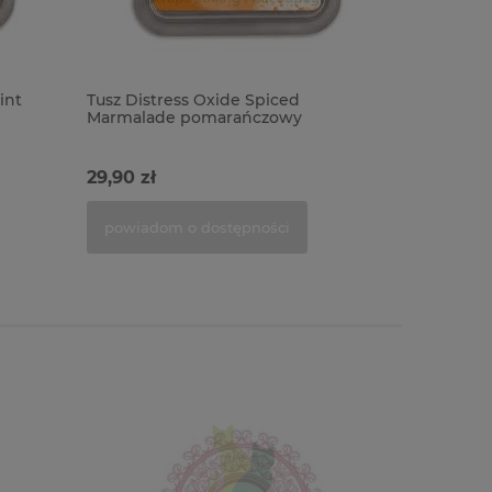
int
Tusz Distress Oxide Spiced
Tusz Dist
Marmalade pomarańczowy
fioletowy
29,90 zł
29,90 zł
powiadom o dostępności
do kosz