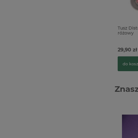
Tusz Dis
różowy
29,90 zł
do kos
Znasz