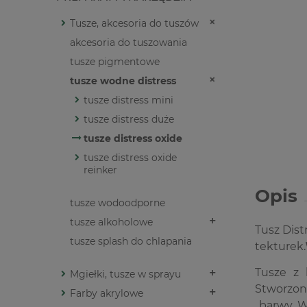
Tusze, akcesoria do tuszów
akcesoria do tuszowania
tusze pigmentowe
tusze wodne distress
tusze distress mini
tusze distress duże
tusze distress oxide
tusze distress oxide
reinker
Opis
tusze wodoodporne
tusze alkoholowe
Tusz Dist
tusze splash do chlapania
tekturek.
Tusze z 
Mgiełki, tusze w sprayu
Stworzon
Farby akrylowe
barwy. W