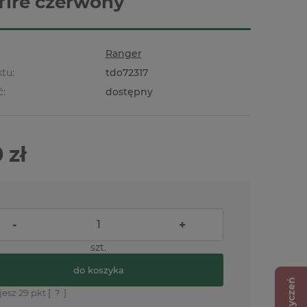
ire czerwony
Ranger
tu:
tdo72317
ć:
dostępny
 zł
-
+
szt.
do koszyka
jesz
29
pkt [
?
]