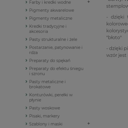
Farby i kredki wodne
stemplow
Pigmenty akwarelowe
- dzięki
Pigmenty metaliczne
kolorowe
Kredki tradycyjne i
kolorysty
akcesoria
"błoto"
Pasty strukturalne i żele
Postarzanie, patynowanie i
- dzięki
rdza
wzór jest
Preparaty do spękań
Preparaty do efektu śniegu
i szronu
Pasty metaliczne i
brokatowe
Konturówki, perełki w
płynie
Pasty woskowe
Pisaki, markery
Szablony i maski