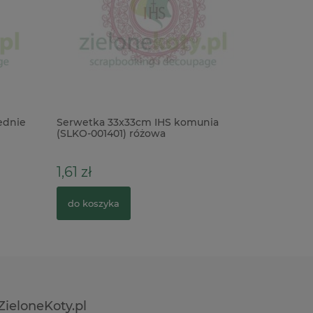
ednie
Serwetka 33x33cm IHS komunia
Frędzele
(SLKO-001401) różowa
1,61 zł
4,90 zł
do koszyka
do kosz
ZieloneKoty.pl