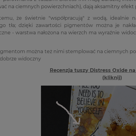
ać na ciemnych powierzchniach), dają aksamitny efekt 
 temu, że świetnie "współpracują" z wodą, idealnie 
go tła; dzięki zawartości pigmentów można je nakł
czne - warstwa nałożona na wierzch ma wyraźnie widocz
 pigmentom można też nimi stemplować na ciemnych powi
 dobrze widoczny
Recenzja tuszy Distress Oxide n
(kliknij)