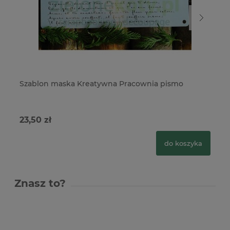
Szablon maska Kreatywna Pracownia pismo
Sz
23,50 zł
22
do koszyka
Znasz to?