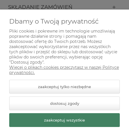
SKŁADANIE ZAMÓWIEŃ
Dbamy o Twoją prywatność
INFORMACJE
Pliki cookies i pokrewne im technologie umożliwiają
poprawne działanie strony i pomagają nam
ODWIEDŹ NAS NA
dostosować ofertę do Twoich potrzeb. Możesz
zaakceptować wykorzystanie przez nas wszystkich
tych plików i przejść do sklepu lub dostosować użycie
plików do swoich preferencji, wybierając opcję
"Dostosuj zgody".
Więcej o plikach cookies przeczytasz w naszej Polityce
prywatności.
zaakceptuj tylko niezbędne
© 2026 zielonekoty.pl. Wszelkie prawa zastrzeżone.
dostosuj zgody
Styl graficzny ShopGadget.pl
Sklep internetowy Shoper
Premium
zaakceptuj wszystkie