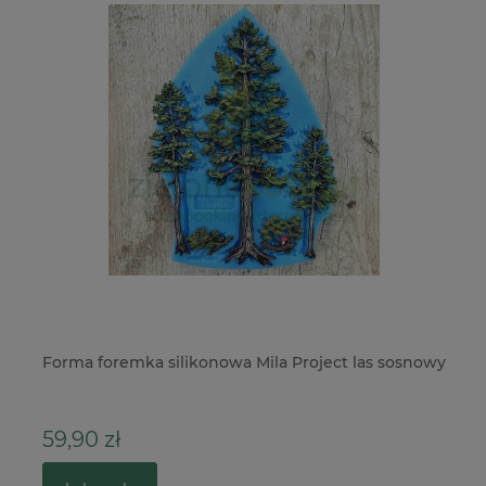
Forma foremka silikonowa Mila Project las sosnowy
Wy
bo
59,90 zł
7