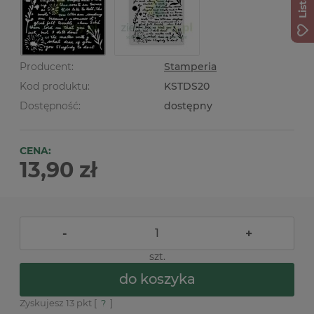
Producent:
Stamperia
Kod produktu:
KSTDS20
Dostępność:
dostępny
CENA:
13,90 zł
-
+
szt.
do koszyka
Zyskujesz
13
pkt [
?
]