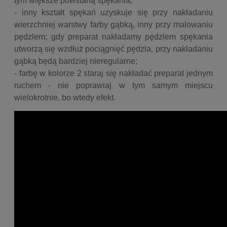
tym większe powstaną spękania;
- inny kształt spękań uzyskuje się przy nakładaniu
wierzchniej warstwy farby gąbką, inny przy malowaniu
pędzlem; gdy preparat nakładamy pędzlem spękania
utworzą się wzdłuż pociągnięć pędzla, przy nakładaniu
gąbką będą bardziej nieregularne;
- farbę w kolorze 2 staraj się nakładać preparat jednym
ruchem - nie poprawiaj w tym samym miejscu
wielokrotnie, bo wtedy efekt.