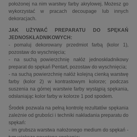
położonej na nim warstwy farby akrylowej. Możesz go
wykorzystać w pracach decoupage lub innych
dekoracjach.
JAK UŻYWAĆ PREPARATU DO SPĘKAŃ
JEDNOSKŁADNIKOWYCH:
- pomaluj dekorowany przedmiot farbą (kolor 1),
pozostaw do wyschnięcia;
- na suchą powierzchnię nałóż jednoskładnikowy
preparat do spękań Pentart, pozostaw do wyschnięcia;
- na suchą powierzchnię nałóż kolejną cienką warstwę
farby (kolor 2) w kontrastowym kolorze; podczas
suszenia na górnej warstwie farby wystąpią spękania,
odsłaniając kolor farby w kolorze 1 pod spodem.
Środek pozwala na pełną kontrolę rezultatów spękania
zależnie od grubości i techniki nakładania preparatu do
spękań:
- im grubsza warstwa nałożonego medium do spękań -