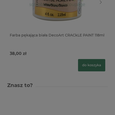
Farba pękająca biała DecoArt CRACkLE PAINT 118ml
Pa
38,00 zł
38
do koszyka
Znasz to?