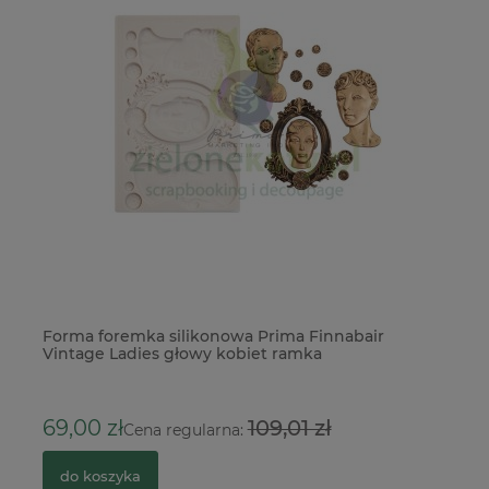
ia
Forma foremka silikonowa Prima Finnabair
Fo
Vintage Ladies głowy kobiet ramka
2
69,00 zł
109,01 zł
Cena regularna:
do koszyka