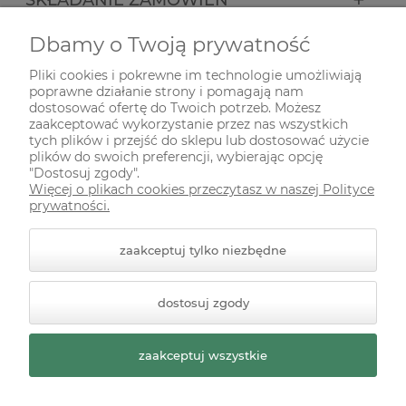
Dbamy o Twoją prywatność
INFORMACJE
Pliki cookies i pokrewne im technologie umożliwiają
poprawne działanie strony i pomagają nam
ODWIEDŹ NAS NA
dostosować ofertę do Twoich potrzeb. Możesz
zaakceptować wykorzystanie przez nas wszystkich
tych plików i przejść do sklepu lub dostosować użycie
plików do swoich preferencji, wybierając opcję
"Dostosuj zgody".
Więcej o plikach cookies przeczytasz w naszej Polityce
prywatności.
zaakceptuj tylko niezbędne
© 2026 zielonekoty.pl. Wszelkie prawa zastrzeżone.
dostosuj zgody
Styl graficzny ShopGadget.pl
Sklep internetowy Shoper
Premium
zaakceptuj wszystkie