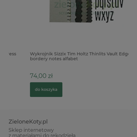
Wykrojnik Sizzix Tim Holtz Thinlits Vault Edges
Wy
bordery notes alfabet
74,00 zł
3
do koszyka
ZieloneKoty.pl
Sklep internetowy
z materiałami do rękodzieła