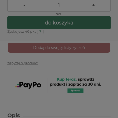
-
+
szt.
do koszyka
Zyskujesz
46
pkt [
?
]
Dodaj do swojej listy życzeń
zapytaj o produkt
Opis