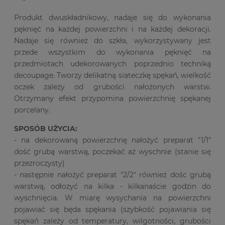
Produkt dwuskładnikowy, nadaje się do wykonania
pęknięć na każdej powierzchni i na każdej dekoracji.
Nadaje się również do szkła, wykorzystywany jest
przede wszystkim do wykonania pęknięć na
przedmiotach udekorowanych poprzednio techniką
decoupage. Tworzy delikatną siateczkę spękań, wielkość
oczek zależy od grubości nałożonych warstw.
Otrzymany efekt przypomina powierzchnię spękanej
porcelany.
SPOSÓB UŻYCIA:
- na dekorowaną powierzchnę nałożyć preparat "1/1"
dość grubą warstwą, poczekać aż wyschnie (stanie się
przezroczysty)
- następnie nałożyć preparat "2/2" również dośc grubą
warstwą, odłozyć na kilka - kilkanaście godzin do
wyschnięcia. W miarę wysychania na powierzchni
pojawiać się będa spękania (szybkość pojawiania się
spękań zależy od temperatury, wilgotności, grubości