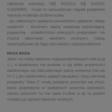
nałożonej warstwy). NIE POLECA SIĘ SUSZYĆ
SUSZARKĄ - może to spowodować nagałe popękanie
warstwy w bardzo drobne oczka.
- po całkowitym spękaniu powierzchni spękania nalezy
wybarwić - bitumem, pastą woskową postarzającą,
popporiną. - przedmiotów pokrytych preparatem nie
można lakierować lakierami wodnymi, należy
wykorzystywac do tego celu lakiery rozpuszczalikowe.
MOJA RADA
Jezeli nie lubisz lakierow rozpuszczalnikowych (tak ja ja
:) ), a dodatkowo nie podoba ci się efekt przedmiotu
zażółconego czy zabrudzonego pastą woskową (tak jak
mi :) ), po wybarwieniu spękań zaryzykuj i zmyj warstwę
preparatu "step 2" wodą (preparat powinien się zmyć,
pasta przyklejona w spękaniach powinna pozostać);
wbrew pozorom to nie takie trudne, a za to potem
możesz już używać lakierów wodnych.