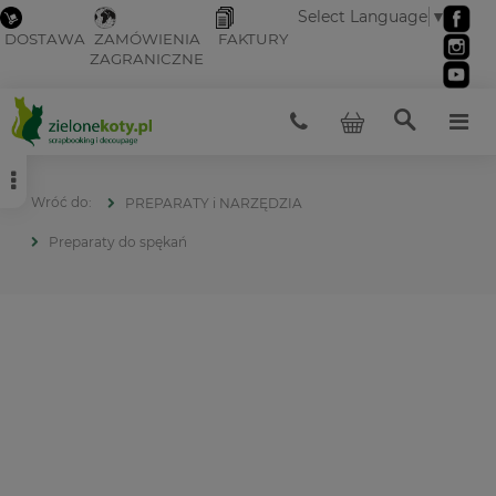
Select Language
▼
DOSTAWA
ZAMÓWIENIA
FAKTURY
ZAGRANICZNE
PREPARATY i NARZĘDZIA
Preparaty do spękań