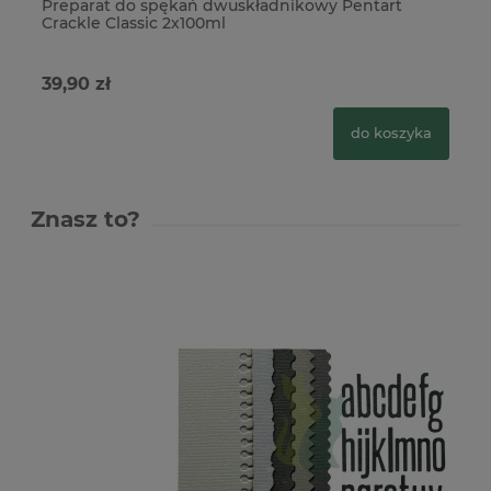
Preparat do spękań dwuskładnikowy Pentart
Pr
Crackle Classic 2x100ml
Cr
39,90 zł
19
do koszyka
Znasz to?