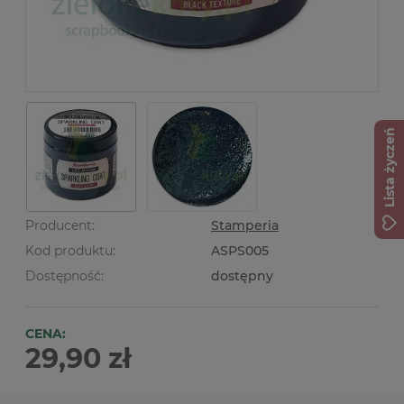
Lista życzeń
Producent:
Stamperia
Kod produktu:
ASPS005
Dostępność:
dostępny
CENA:
29,90 zł