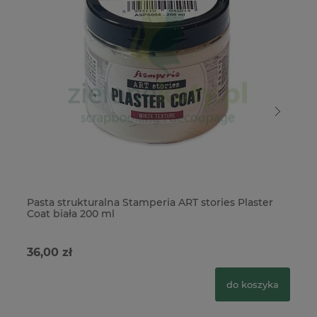
Pasta strukturalna Stamperia ART stories Plaster
Fa
Coat biała 200 ml
De
36,00 zł
29
do koszyka