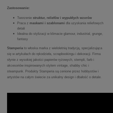
Zastosowanie:
Tworzenie
struktur, reliefów i wypukłych wzorów
Praca z
maskami i szablonami
dla uzyskania reliefowych
detali
Idealna do stylizacji w klimacie glamour, industrial, grunge,
fantasy
Stamperia
to włoska marka z wieloletnią tradycją, specjalizująca
się w artykułach do rękodzieła, scrapbookingu i dekoracji. Firma
słynie z wysokiej jakości papierów ryżowych, stempli, farb i
akcesoriów inspirowanych stylem vintage, shabby chic i
steampunk. Produkty Stamperia są cenione przez hobbystów i
artystów na całym świecie za unikalny design i dbałość o detale.