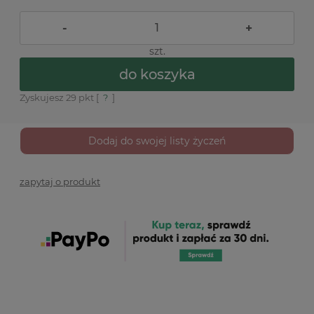
-
+
szt.
do koszyka
Zyskujesz
29
pkt [
?
]
Dodaj do swojej listy życzeń
zapytaj o produkt