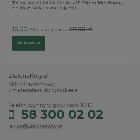
Taśma washi AAll & Create #111 25mm 10m Hoppy
Po
Holidays świąteczne zajączki
2
16,00 zł
22,00 zł
Cena regularna:
do koszyka
ZieloneKoty.pl
Sklep internetowy
z materiałami do rękodzieła
Telefon czynny w godzinach 10-16:
58 300 02 02