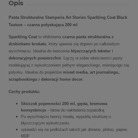
Opis
Pasta Strukturalna Stamperia Art Stories Sparkling Coat Black
Texture – czarna połyskująca 200 ml
Sparkling Coat
to efektowna
czarna pasta strukturalna z
drobinkami brokatu
, który ujawnia się dopiero po całkowitym
wyschnięciu. Idealna do tworzenia
błyszczących tekstur i
dekoracyjnych powierzchni
. Łączy w sobie właściwości pasty
modelującej z wykończeniem pełnym eleganckiego, mieniącego się
połysku. Idealna do projektów
mixed media, art journalingu,
scrapbookingu i dekoracji home decor
.
Cechy produktu:
Słoiczek pojemności 200 ml, g
ęsta, kremowa
konsystencja
– łatwa do nakładania szpatułką
Po wyschnięciu tworzy trwałą, wypukłą strukturę o
błyszczącym wykończeniu
sprawdzi się na podłożach takich jak drewno, płótno, papier,
MDF