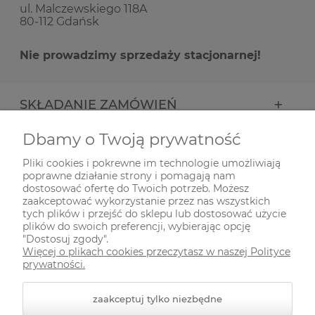
ul. Malczewskiego 118A
80-112 Gdańsk
Nie prowadzimy sprzedaży stacjonarnej!
SKŁADANIE ZAMÓWIEŃ
Dbamy o Twoją prywatność
INFORMACJE
Pliki cookies i pokrewne im technologie umożliwiają
poprawne działanie strony i pomagają nam
ODWIEDŹ NAS NA
dostosować ofertę do Twoich potrzeb. Możesz
zaakceptować wykorzystanie przez nas wszystkich
tych plików i przejść do sklepu lub dostosować użycie
plików do swoich preferencji, wybierając opcję
"Dostosuj zgody".
Więcej o plikach cookies przeczytasz w naszej Polityce
prywatności.
zaakceptuj tylko niezbędne