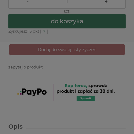
-
+
szt.
do koszyka
Zyskujesz
13
pkt [
?
]
Dodaj do swojej listy życzeń
zapytaj o produkt
Opis