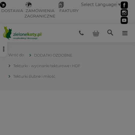
Select Language
▼
DOSTAWA
ZAMÓWIENIA
FAKTURY
ZAGRANICZNE
DODATKI OZDOBNE
Tekturki - wycinanki tekturowe i HDF
Tekturki ślubne i miłość