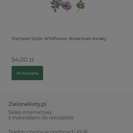
no
Stempel Sizzix Wildflower Botanicals kwiaty
Wy
20
54,00 zł
4
do koszyka
ZieloneKoty.pl
Sklep internetowy
z materiałami do rękodzieła
Telefon czynny w godzinach 10-16: